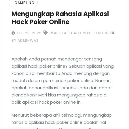
GAMBLING
Mengungkap Rahasia Aplikasi
Hack Poker Online
FEB 28, 2025
#APLIKASI HACK POKER ONLINE
BY ADMINWAS
Apakah Anda pernah mendengar tentang
aplikasi hack poker online? Sebuah aplikasi yang
konon bisa membantu Anda menang dengan
mudah dalam permainan poker online. Namun,
apakah benar aplikasi tersebut ada dan dapat
diandalkan? Mari kita mengungkap rahasia di
balik aplikasi hack poker online ini.
Menurut beberapa ahli teknologi, mengungkap
rahasia aplikasi hack poker online adalah hal