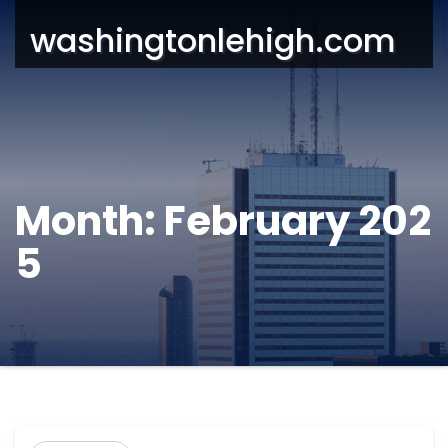
washingtonlehigh.com
Month:
February 202
5