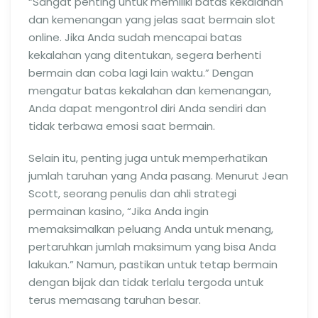
“Sangat penting untuk memiliki batas kekalahan
dan kemenangan yang jelas saat bermain slot
online. Jika Anda sudah mencapai batas
kekalahan yang ditentukan, segera berhenti
bermain dan coba lagi lain waktu.” Dengan
mengatur batas kekalahan dan kemenangan,
Anda dapat mengontrol diri Anda sendiri dan
tidak terbawa emosi saat bermain.
Selain itu, penting juga untuk memperhatikan
jumlah taruhan yang Anda pasang. Menurut Jean
Scott, seorang penulis dan ahli strategi
permainan kasino, “Jika Anda ingin
memaksimalkan peluang Anda untuk menang,
pertaruhkan jumlah maksimum yang bisa Anda
lakukan.” Namun, pastikan untuk tetap bermain
dengan bijak dan tidak terlalu tergoda untuk
terus memasang taruhan besar.