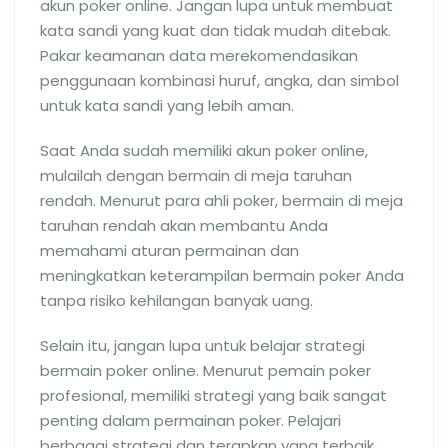
akun poker online. Jangan lupa untuk membuat
kata sandi yang kuat dan tidak mudah ditebak.
Pakar keamanan data merekomendasikan
penggunaan kombinasi huruf, angka, dan simbol
untuk kata sandi yang lebih aman.
Saat Anda sudah memiliki akun poker online,
mulailah dengan bermain di meja taruhan
rendah. Menurut para ahli poker, bermain di meja
taruhan rendah akan membantu Anda
memahami aturan permainan dan
meningkatkan keterampilan bermain poker Anda
tanpa risiko kehilangan banyak uang.
Selain itu, jangan lupa untuk belajar strategi
bermain poker online. Menurut pemain poker
profesional, memiliki strategi yang baik sangat
penting dalam permainan poker. Pelajari
berbagai strategi dan terapkan yang terbaik