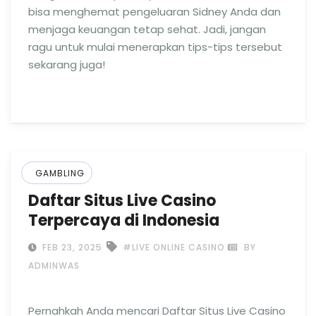
bisa menghemat pengeluaran Sidney Anda dan
menjaga keuangan tetap sehat. Jadi, jangan
ragu untuk mulai menerapkan tips-tips tersebut
sekarang juga!
GAMBLING
Daftar Situs Live Casino
Terpercaya di Indonesia
FEB 23, 2025
#LIVE ONLINE CASINO
BY
ADMINWAS
Pernahkah Anda mencari Daftar Situs Live Casino