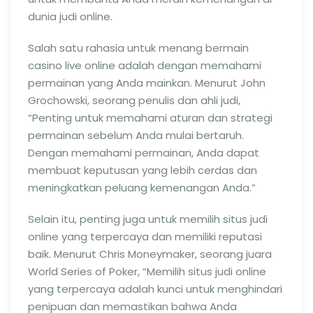
dunia judi online.
Salah satu rahasia untuk menang bermain
casino live online adalah dengan memahami
permainan yang Anda mainkan. Menurut John
Grochowski, seorang penulis dan ahli judi,
“Penting untuk memahami aturan dan strategi
permainan sebelum Anda mulai bertaruh.
Dengan memahami permainan, Anda dapat
membuat keputusan yang lebih cerdas dan
meningkatkan peluang kemenangan Anda.”
Selain itu, penting juga untuk memilih situs judi
online yang terpercaya dan memiliki reputasi
baik. Menurut Chris Moneymaker, seorang juara
World Series of Poker, “Memilih situs judi online
yang terpercaya adalah kunci untuk menghindari
penipuan dan memastikan bahwa Anda