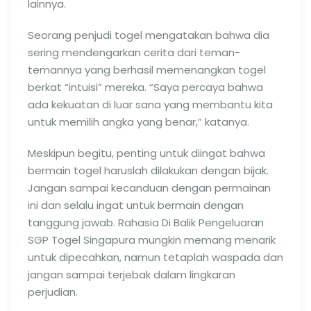
lainnya.
Seorang penjudi togel mengatakan bahwa dia
sering mendengarkan cerita dari teman-
temannya yang berhasil memenangkan togel
berkat “intuisi” mereka. “Saya percaya bahwa
ada kekuatan di luar sana yang membantu kita
untuk memilih angka yang benar,” katanya.
Meskipun begitu, penting untuk diingat bahwa
bermain togel haruslah dilakukan dengan bijak.
Jangan sampai kecanduan dengan permainan
ini dan selalu ingat untuk bermain dengan
tanggung jawab. Rahasia Di Balik Pengeluaran
SGP Togel Singapura mungkin memang menarik
untuk dipecahkan, namun tetaplah waspada dan
jangan sampai terjebak dalam lingkaran
perjudian.