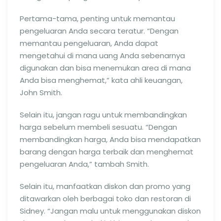
Pertama-tama, penting untuk memantau
pengeluaran Anda secara teratur. “Dengan
memantau pengeluaran, Anda dapat
mengetahui di mana uang Anda sebenarnya
digunakan dan bisa menemukan area di mana
Anda bisa menghemat,” kata ahli keuangan,
John Smith.
Selain itu, jangan ragu untuk membandingkan
harga sebelum membeli sesuatu. “Dengan
membandingkan harga, Anda bisa mendapatkan
barang dengan harga terbaik dan menghemat
pengeluaran Anda,” tambah Smith.
Selain itu, manfaatkan diskon dan promo yang
ditawarkan oleh berbagai toko dan restoran di
Sidney. “Jangan malu untuk menggunakan diskon