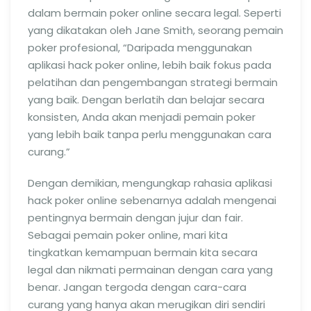
dalam bermain poker online secara legal. Seperti
yang dikatakan oleh Jane Smith, seorang pemain
poker profesional, “Daripada menggunakan
aplikasi hack poker online, lebih baik fokus pada
pelatihan dan pengembangan strategi bermain
yang baik. Dengan berlatih dan belajar secara
konsisten, Anda akan menjadi pemain poker
yang lebih baik tanpa perlu menggunakan cara
curang.”
Dengan demikian, mengungkap rahasia aplikasi
hack poker online sebenarnya adalah mengenai
pentingnya bermain dengan jujur dan fair.
Sebagai pemain poker online, mari kita
tingkatkan kemampuan bermain kita secara
legal dan nikmati permainan dengan cara yang
benar. Jangan tergoda dengan cara-cara
curang yang hanya akan merugikan diri sendiri