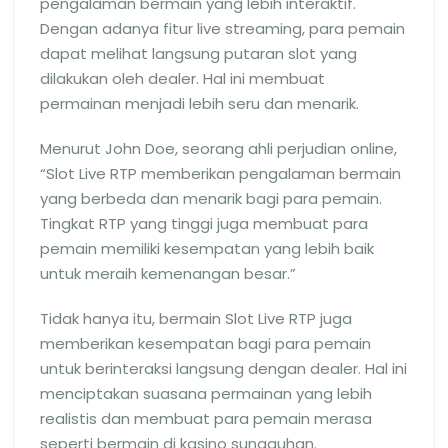
pengalaman bermain yang lebih interaktif.
Dengan adanya fitur live streaming, para pemain
dapat melihat langsung putaran slot yang
dilakukan oleh dealer. Hal ini membuat
permainan menjadi lebih seru dan menarik.
Menurut John Doe, seorang ahli perjudian online,
“Slot Live RTP memberikan pengalaman bermain
yang berbeda dan menarik bagi para pemain.
Tingkat RTP yang tinggi juga membuat para
pemain memiliki kesempatan yang lebih baik
untuk meraih kemenangan besar.”
Tidak hanya itu, bermain Slot Live RTP juga
memberikan kesempatan bagi para pemain
untuk berinteraksi langsung dengan dealer. Hal ini
menciptakan suasana permainan yang lebih
realistis dan membuat para pemain merasa
seperti bermain di kasino sungguhan.