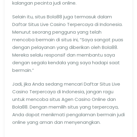
kalangan pecinta judi online.
Selain itu, situs Bola88 juga termasuk dalam
Daftar Situs Live Casino Terpercaya di Indonesia.
Menurut seorang pengguna yang telah
mencoba bermain di situs ini, “Saya sangat puas
dengan pelayanan yang diberikan oleh Bola88.
Mereka selalu responsif dan membantu saya
dengan segala kendala yang saya hadapi saat
bermain.”
Jadi, jika Anda sedang mencari Daftar Situs Live
Casino Terpercaya di Indonesia, jangan ragu
untuk mencoba situs Agen Casino Online dan
Bola88. Dengan memilih situs yang terpercaya,
Anda dapat menikmati pengalaman bermain judi
online yang aman dan menyenangkan.