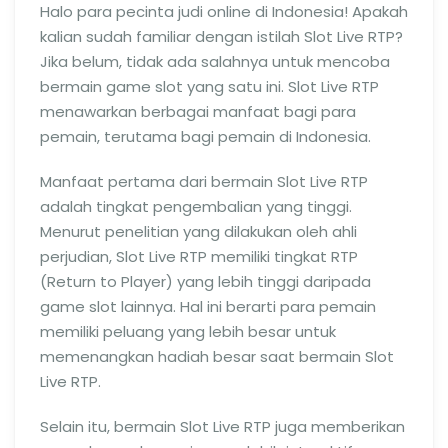
Halo para pecinta judi online di Indonesia! Apakah
kalian sudah familiar dengan istilah Slot Live RTP?
Jika belum, tidak ada salahnya untuk mencoba
bermain game slot yang satu ini. Slot Live RTP
menawarkan berbagai manfaat bagi para
pemain, terutama bagi pemain di Indonesia.
Manfaat pertama dari bermain Slot Live RTP
adalah tingkat pengembalian yang tinggi.
Menurut penelitian yang dilakukan oleh ahli
perjudian, Slot Live RTP memiliki tingkat RTP
(Return to Player) yang lebih tinggi daripada
game slot lainnya. Hal ini berarti para pemain
memiliki peluang yang lebih besar untuk
memenangkan hadiah besar saat bermain Slot
Live RTP.
Selain itu, bermain Slot Live RTP juga memberikan