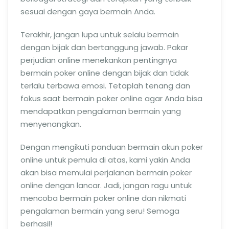
sesuai dengan gaya bermain Anda.
Terakhir, jangan lupa untuk selalu bermain
dengan bijak dan bertanggung jawab. Pakar
perjudian online menekankan pentingnya
bermain poker online dengan bijak dan tidak
terlalu terbawa emosi. Tetaplah tenang dan
fokus saat bermain poker online agar Anda bisa
mendapatkan pengalaman bermain yang
menyenangkan.
Dengan mengikuti panduan bermain akun poker
online untuk pemula di atas, kami yakin Anda
akan bisa memulai perjalanan bermain poker
online dengan lancar. Jadi, jangan ragu untuk
mencoba bermain poker online dan nikmati
pengalaman bermain yang seru! Semoga
berhasil!