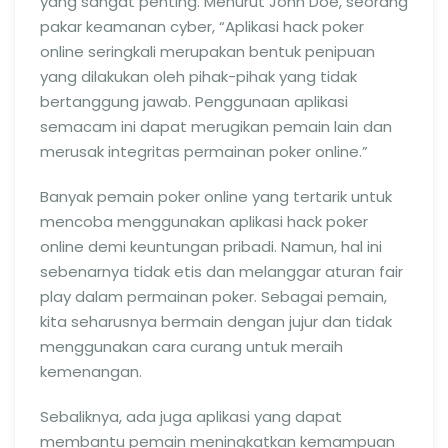
yang sangat penting. Menurut John Doe, seorang
pakar keamanan cyber, “Aplikasi hack poker
online seringkali merupakan bentuk penipuan
yang dilakukan oleh pihak-pihak yang tidak
bertanggung jawab. Penggunaan aplikasi
semacam ini dapat merugikan pemain lain dan
merusak integritas permainan poker online.”
Banyak pemain poker online yang tertarik untuk
mencoba menggunakan aplikasi hack poker
online demi keuntungan pribadi. Namun, hal ini
sebenarnya tidak etis dan melanggar aturan fair
play dalam permainan poker. Sebagai pemain,
kita seharusnya bermain dengan jujur dan tidak
menggunakan cara curang untuk meraih
kemenangan.
Sebaliknya, ada juga aplikasi yang dapat
membantu pemain meningkatkan kemampuan