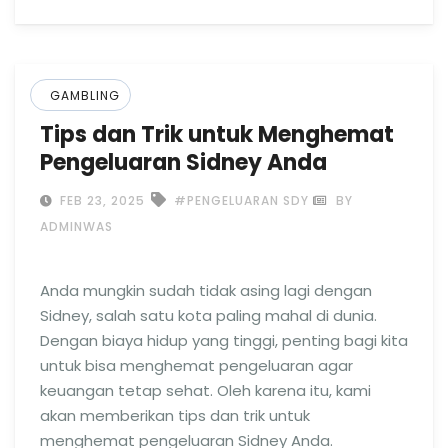
GAMBLING
Tips dan Trik untuk Menghemat
Pengeluaran Sidney Anda
FEB 23, 2025
#PENGELUARAN SDY
BY
ADMINWAS
Anda mungkin sudah tidak asing lagi dengan
Sidney, salah satu kota paling mahal di dunia.
Dengan biaya hidup yang tinggi, penting bagi kita
untuk bisa menghemat pengeluaran agar
keuangan tetap sehat. Oleh karena itu, kami
akan memberikan tips dan trik untuk
menghemat pengeluaran Sidney Anda.