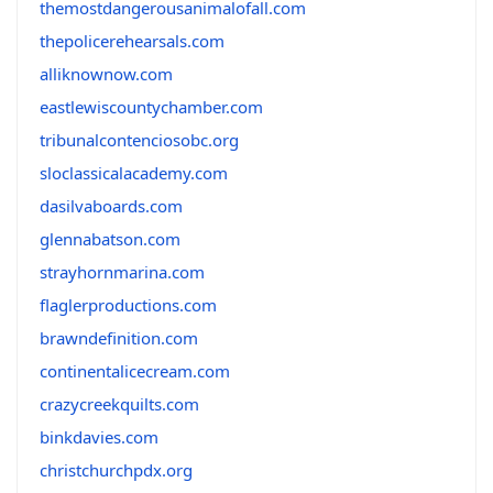
themostdangerousanimalofall.com
thepolicerehearsals.com
alliknownow.com
eastlewiscountychamber.com
tribunalcontenciosobc.org
sloclassicalacademy.com
dasilvaboards.com
glennabatson.com
strayhornmarina.com
flaglerproductions.com
brawndefinition.com
continentalicecream.com
crazycreekquilts.com
binkdavies.com
christchurchpdx.org