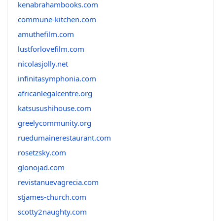
kenabrahambooks.com
commune-kitchen.com
amuthefilm.com
lustforlovefilm.com
nicolasjolly.net
infinitasymphonia.com
africanlegalcentre.org
katsusushihouse.com
greelycommunity.org
ruedumainerestaurant.com
rosetzsky.com
glonojad.com
revistanuevagrecia.com
stjames-church.com
scotty2naughty.com