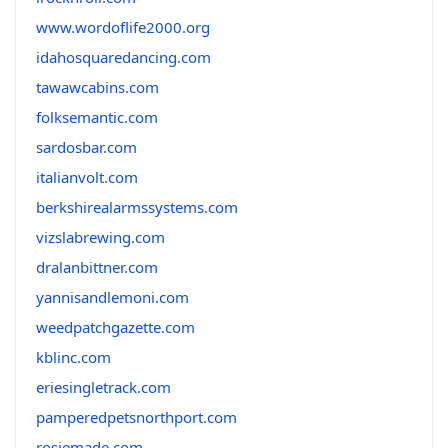
www.wordoflife2000.org
idahosquaredancing.com
tawawcabins.com
folksemantic.com
sardosbar.com
italianvolt.com
berkshirealarmssystems.com
vizslabrewing.com
dralanbittner.com
yannisandlemoni.com
weedpatchgazette.com
kblinc.com
eriesingletrack.com
pamperedpetsnorthport.com
rosiemade.com