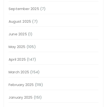
September 2025
(7)
August 2025
(7)
June 2025
(1)
May 2025
(105)
April 2025
(147)
March 2025
(154)
February 2025
(119)
January 2025
(151)