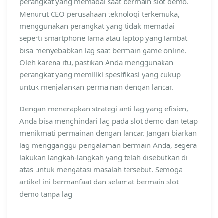
perangkat yang memadai saat bermain slot demo.
Menurut CEO perusahaan teknologi terkemuka,
menggunakan perangkat yang tidak memadai
seperti smartphone lama atau laptop yang lambat
bisa menyebabkan lag saat bermain game online.
Oleh karena itu, pastikan Anda menggunakan
perangkat yang memiliki spesifikasi yang cukup
untuk menjalankan permainan dengan lancar.
Dengan menerapkan strategi anti lag yang efisien,
Anda bisa menghindari lag pada slot demo dan tetap
menikmati permainan dengan lancar. Jangan biarkan
lag mengganggu pengalaman bermain Anda, segera
lakukan langkah-langkah yang telah disebutkan di
atas untuk mengatasi masalah tersebut. Semoga
artikel ini bermanfaat dan selamat bermain slot
demo tanpa lag!