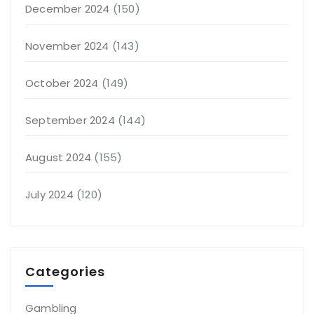
December 2024
(150)
November 2024
(143)
October 2024
(149)
September 2024
(144)
August 2024
(155)
July 2024
(120)
Categories
Gambling