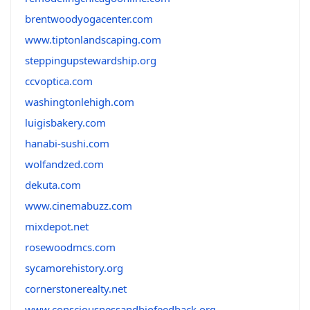
brentwoodyogacenter.com
www.tiptonlandscaping.com
steppingupstewardship.org
ccvoptica.com
washingtonlehigh.com
luigisbakery.com
hanabi-sushi.com
wolfandzed.com
dekuta.com
www.cinemabuzz.com
mixdepot.net
rosewoodmcs.com
sycamorehistory.org
cornerstonerealty.net
www.consciousnessandbiofeedback.org