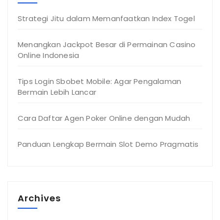
Strategi Jitu dalam Memanfaatkan Index Togel
Menangkan Jackpot Besar di Permainan Casino
Online Indonesia
Tips Login Sbobet Mobile: Agar Pengalaman
Bermain Lebih Lancar
Cara Daftar Agen Poker Online dengan Mudah
Panduan Lengkap Bermain Slot Demo Pragmatis
Archives