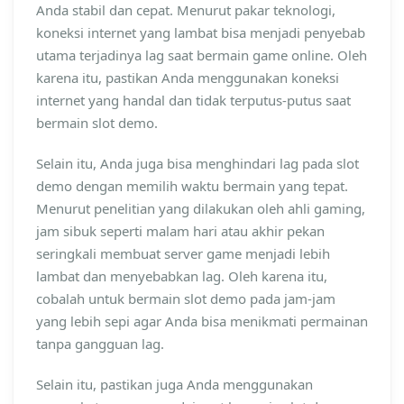
Anda stabil dan cepat. Menurut pakar teknologi,
koneksi internet yang lambat bisa menjadi penyebab
utama terjadinya lag saat bermain game online. Oleh
karena itu, pastikan Anda menggunakan koneksi
internet yang handal dan tidak terputus-putus saat
bermain slot demo.
Selain itu, Anda juga bisa menghindari lag pada slot
demo dengan memilih waktu bermain yang tepat.
Menurut penelitian yang dilakukan oleh ahli gaming,
jam sibuk seperti malam hari atau akhir pekan
seringkali membuat server game menjadi lebih
lambat dan menyebabkan lag. Oleh karena itu,
cobalah untuk bermain slot demo pada jam-jam
yang lebih sepi agar Anda bisa menikmati permainan
tanpa gangguan lag.
Selain itu, pastikan juga Anda menggunakan