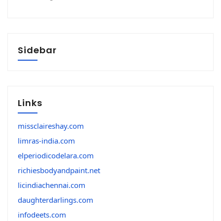
Sidebar
Links
missclaireshay.com
limras-india.com
elperiodicodelara.com
richiesbodyandpaint.net
licindiachennai.com
daughterdarlings.com
infodeets.com