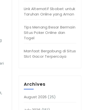
Link Alternatif Sbobet untuk
Taruhan Online yang Aman
Tips Menang Besar Bermain
Situs Poker Online dan
Togel
g
Manfaat Bergabung di Situs
Slot Gacor Terpercaya
ari
Archives
t,
August 2026
(25)
July 2026
(151)