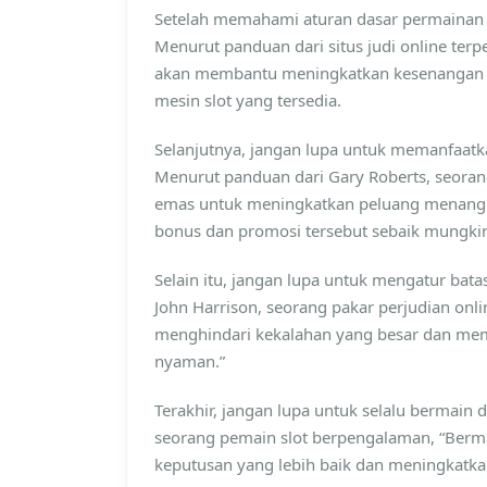
Setelah memahami aturan dasar permainan sl
Menurut panduan dari situs judi online terp
akan membantu meningkatkan kesenangan da
mesin slot yang tersedia.
Selanjutnya, jangan lupa untuk memanfaatka
Menurut panduan dari Gary Roberts, seorang
emas untuk meningkatkan peluang menang ka
bonus dan promosi tersebut sebaik mungki
Selain itu, jangan lupa untuk mengatur bat
John Harrison, seorang pakar perjudian on
menghindari kekalahan yang besar dan mema
nyaman.”
Terakhir, jangan lupa untuk selalu bermain 
seorang pemain slot berpengalaman, “Berm
keputusan yang lebih baik dan meningkatka