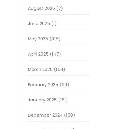
August 2025
(7)
June 2025
(1)
May 2025
(105)
April 2025
(147)
March 2025
(154)
February 2025
(119)
January 2025
(151)
December 2024
(150)