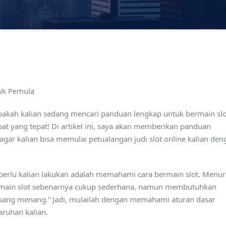
uk Pemula
 Apakah kalian sedang mencari panduan lengkap untuk bermain slo
mpat yang tepat! Di artikel ini, saya akan memberikan panduan
gar kalian bisa memulai petualangan judi slot online kalian den
perlu kalian lakukan adalah memahami cara bermain slot. Menur
Bermain slot sebenarnya cukup sederhana, namun membutuhkan
luang menang.” Jadi, mulailah dengan memahami aturan dasar
aruhan kalian.