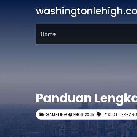
washingtonlehigh.c
Home
Panduan Lengka
GAMBLING
FEB 6, 2025
#SLOT TERBAR