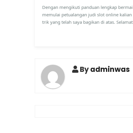
Dengan mengikuti panduan lengkap bermain s
memulai petualangan judi slot online kalian
trik yang telah saya bagikan di atas. Sela
By
adminwas