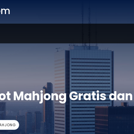
om
lot Mahjong Gratis da
MAHJONG