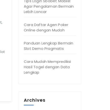
Tips Login Sbobet Mobile:
Agar Pengalaman Bermain
Lebih Lancar
t,
Cara Daftar Agen Poker
Online dengan Mudah
Panduan Lengkap Bermain
Slot Demo Pragmatis
lot
Cara Mudah Memprediksi
Hasil Togel dengan Data
Lengkap
Archives