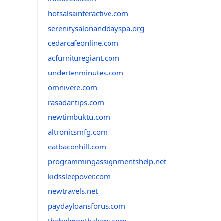
hotsalsainteractive.com
serenitysalonanddayspa.org
cedarcafeonline.com
acfurnituregiant.com
undertenminutes.com
omnivere.com
rasadantips.com
newtimbuktu.com
altronicsmfg.com
eatbaconhill.com
programmingassignmentshelp.net
kidssleepover.com
newtravels.net
paydayloansforus.com
thebelmontbakery.com