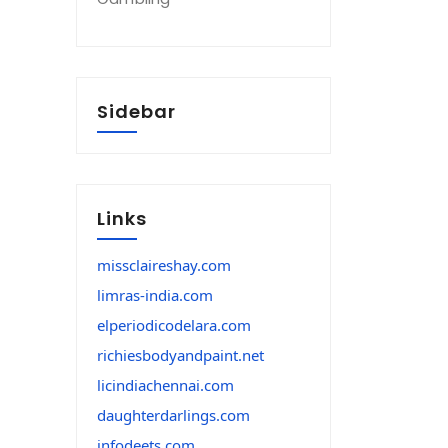
Sidebar
Links
missclaireshay.com
limras-india.com
elperiodicodelara.com
richiesbodyandpaint.net
licindiachennai.com
daughterdarlings.com
infodeets.com