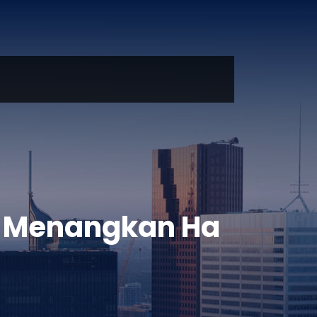
n Menangkan Ha