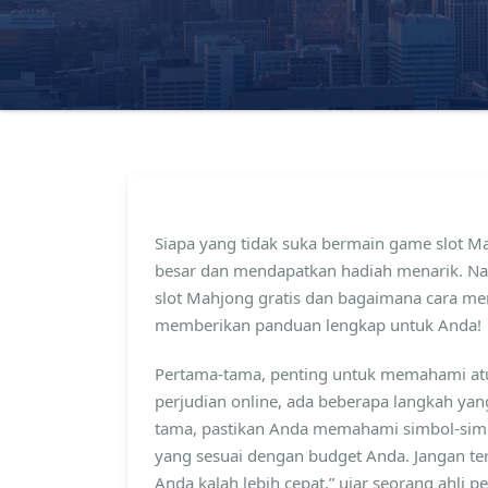
Siapa yang tidak suka bermain game slot 
besar dan mendapatkan hadiah menarik. N
slot Mahjong gratis dan bagaimana cara me
memberikan panduan lengkap untuk Anda!
Pertama-tama, penting untuk memahami atur
perjudian online, ada beberapa langkah yan
tama, pastikan Anda memahami simbol-simbo
yang sesuai dengan budget Anda. Jangan t
Anda kalah lebih cepat,” ujar seorang ahli pe