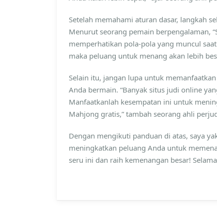
Setelah memahami aturan dasar, langkah sel
Menurut seorang pemain berpengalaman, “Sa
memperhatikan pola-pola yang muncul saat A
maka peluang untuk menang akan lebih besa
Selain itu, jangan lupa untuk memanfaatkan
Anda bermain. “Banyak situs judi online 
Manfaatkanlah kesempatan ini untuk meni
Mahjong gratis,” tambah seorang ahli perjud
Dengan mengikuti panduan di atas, saya yak
meningkatkan peluang Anda untuk memenan
seru ini dan raih kemenangan besar! Selama