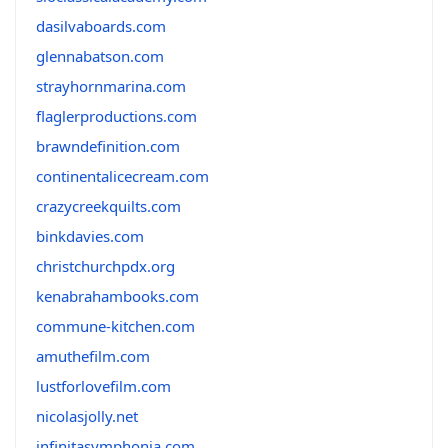
dasilvaboards.com
glennabatson.com
strayhornmarina.com
flaglerproductions.com
brawndefinition.com
continentalicecream.com
crazycreekquilts.com
binkdavies.com
christchurchpdx.org
kenabrahambooks.com
commune-kitchen.com
amuthefilm.com
lustforlovefilm.com
nicolasjolly.net
infinitasymphonia.com