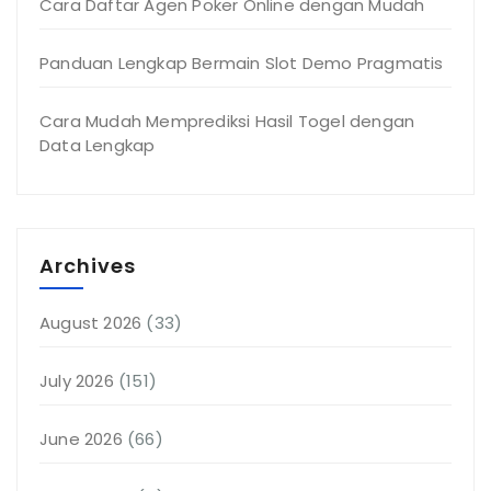
Cara Daftar Agen Poker Online dengan Mudah
Panduan Lengkap Bermain Slot Demo Pragmatis
Cara Mudah Memprediksi Hasil Togel dengan
Data Lengkap
Archives
August 2026
(33)
July 2026
(151)
June 2026
(66)