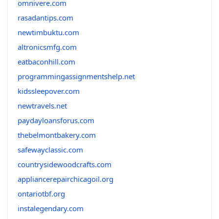
omnivere.com
rasadantips.com
newtimbuktu.com
altronicsmfg.com
eatbaconhill.com
programmingassignmentshelp.net
kidssleepover.com
newtravels.net
paydayloansforus.com
thebelmontbakery.com
safewayclassic.com
countrysidewoodcrafts.com
appliancerepairchicagoil.org
ontariotbf.org
instalegendary.com