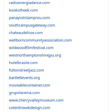
radioenergiadance.com
kookotheek.com
panayiotislamprou.com
southcampusgateway.com
chateaudelisse.com
wellborncommunityassociation.com
wildwoodfilmfestival.com
westnorthamptonshirejpu.org
hotelbrasile.com
fultonstreetjazz.com
bartlettevents.org
moveablecontainer.com
grupolareina.com
www.cherryvalleymuseum.com
cotentinwebdesign.com