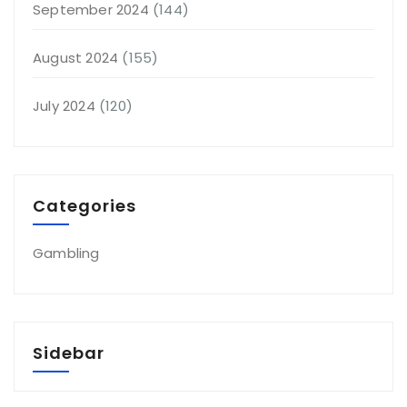
September 2024
(144)
August 2024
(155)
July 2024
(120)
Categories
Gambling
Sidebar