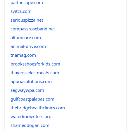
patthecope.com
svitcs.com
seriouspizza.net
compassroseband.net
altumcore.com
animal-drive.com
tnamag.com
brooksshoesforkids.com
thayersselectmeats.com
aporiasolutions.com
segwaywpa.com
gulfcoastpalapas.com
thebridgehealthclinics.com
waterlinewriters.org
shameddogan.com