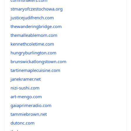
coffinshakers.com
stmaryofczestochowa.org
justicejudifrench.com
thewanderingbridge.com
themalleablemom.com
kennethcoletime.com
hungryburlington.com
brunswickatlongstown.com
tartinemaplecuisine.com
janekramer.net
nizi-sushi.com
art-mengo.com
gaiaprimeradio.com
tammiebrown.net
dutonc.com