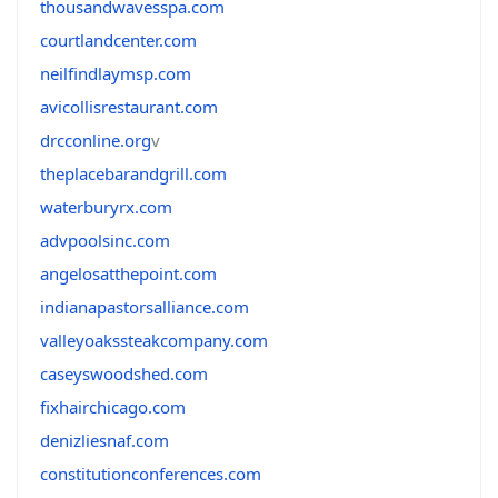
thousandwavesspa.com
courtlandcenter.com
neilfindlaymsp.com
avicollisrestaurant.com
drcconline.org
v
theplacebarandgrill.com
waterburyrx.com
advpoolsinc.com
angelosatthepoint.com
indianapastorsalliance.com
valleyoakssteakcompany.com
caseyswoodshed.com
fixhairchicago.com
denizliesnaf.com
constitutionconferences.com