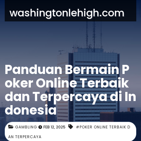
washingtonlehigh.com
Panduan Bermain P
oker Online Terbaik
dan Terpercaya di In
donesia
GAMBLING
FEB 12, 2025
#POKER ONLINE TERBAIK D
AN TERPERCAYA