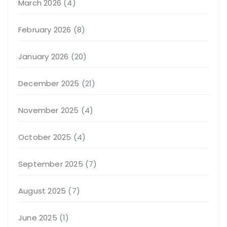
March 2026
(4)
February 2026
(8)
January 2026
(20)
December 2025
(21)
November 2025
(4)
October 2025
(4)
September 2025
(7)
August 2025
(7)
June 2025
(1)