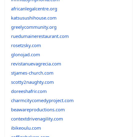
africanlegalcentre.org
katsusushihouse.com
greelycommunity.org
ruedumainerestaurant.com
rosetzsky.com
glonojad.com
revistanuevagrecia.com
stjames-church.com
scotty2naughty.com
doreeshafrir.com
charmcitycomedyproject.com
beawareproductions.com
contextdrivenagility.com
ibikeoulu.com