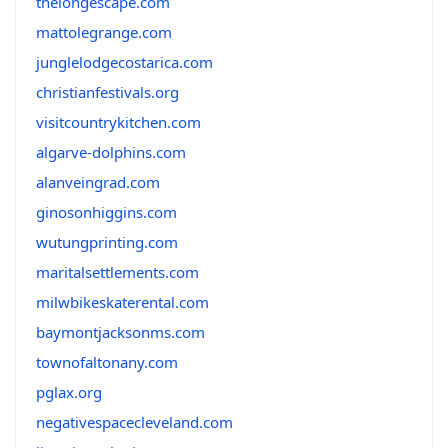
thelongescape.com
mattolegrange.com
junglelodgecostarica.com
christianfestivals.org
visitcountrykitchen.com
algarve-dolphins.com
alanveingrad.com
ginosonhiggins.com
wutungprinting.com
maritalsettlements.com
milwbikeskaterental.com
baymontjacksonms.com
townofaltonany.com
pglax.org
negativespacecleveland.com