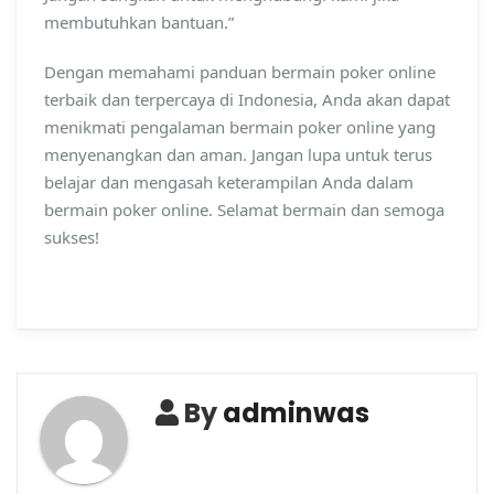
membutuhkan bantuan.”
Dengan memahami panduan bermain poker online
terbaik dan terpercaya di Indonesia, Anda akan dapat
menikmati pengalaman bermain poker online yang
menyenangkan dan aman. Jangan lupa untuk terus
belajar dan mengasah keterampilan Anda dalam
bermain poker online. Selamat bermain dan semoga
sukses!
By
adminwas