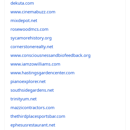
dekuta.com
www.cinemabuzz.com
mixdepot.net
rosewoodmcs.com
sycamorehistory.org
cornerstonerealty.net
www.consciousnessandbiofeedback.org
www.iamzowilliams.com
www.hastingsgardencenter.com
pianoexplorer.net
southsidegardens.net
trinityum.net
mazzicontractors.com
thethirdplacesportsbar.com
ephesusrestaurant.net