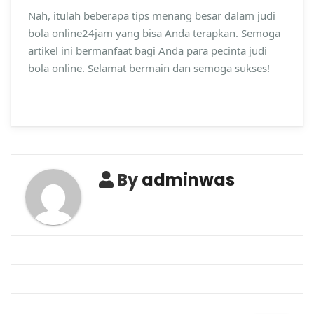
Nah, itulah beberapa tips menang besar dalam judi
bola online24jam yang bisa Anda terapkan. Semoga
artikel ini bermanfaat bagi Anda para pecinta judi
bola online. Selamat bermain dan semoga sukses!
By
adminwas