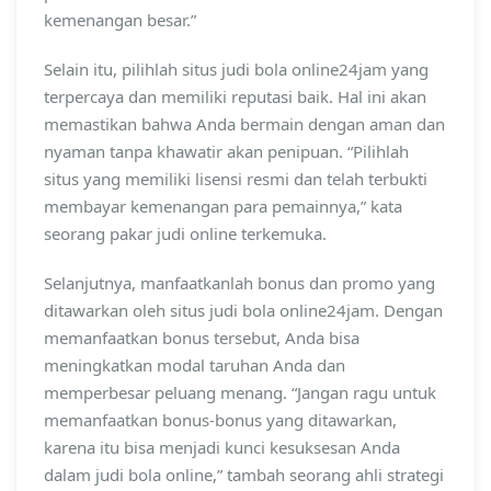
kemenangan besar.”
Selain itu, pilihlah situs judi bola online24jam yang
terpercaya dan memiliki reputasi baik. Hal ini akan
memastikan bahwa Anda bermain dengan aman dan
nyaman tanpa khawatir akan penipuan. “Pilihlah
situs yang memiliki lisensi resmi dan telah terbukti
membayar kemenangan para pemainnya,” kata
seorang pakar judi online terkemuka.
Selanjutnya, manfaatkanlah bonus dan promo yang
ditawarkan oleh situs judi bola online24jam. Dengan
memanfaatkan bonus tersebut, Anda bisa
meningkatkan modal taruhan Anda dan
memperbesar peluang menang. “Jangan ragu untuk
memanfaatkan bonus-bonus yang ditawarkan,
karena itu bisa menjadi kunci kesuksesan Anda
dalam judi bola online,” tambah seorang ahli strategi