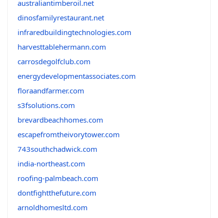
australiantimberoil.net
dinosfamilyrestaurant.net
infraredbuildingtechnologies.com
harvesttablehermann.com
carrosdegolfclub.com
energydevelopmentassociates.com
floraandfarmer.com
s3fsolutions.com
brevardbeachhomes.com
escapefromtheivorytower.com
743southchadwick.com
india-northeast.com
roofing-palmbeach.com
dontfightthefuture.com
arnoldhomesltd.com