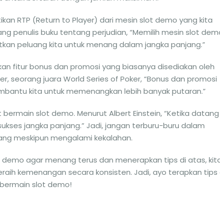
ikan RTP (Return to Player) dari mesin slot demo yang kita
ng penulis buku tentang perjudian, “Memilih mesin slot dem
kan peluang kita untuk menang dalam jangka panjang.”
kan fitur bonus dan promosi yang biasanya disediakan oleh
ker, seorang juara World Series of Poker, “Bonus dan promosi
bantu kita untuk memenangkan lebih banyak putaran.”
 bermain slot demo. Menurut Albert Einstein, “Ketika datang
sukses jangka panjang.” Jadi, jangan terburu-buru dalam
ang meskipun mengalami kekalahan.
demo agar menang terus dan menerapkan tips di atas, kit
raih kemenangan secara konsisten. Jadi, ayo terapkan tips 
bermain slot demo!