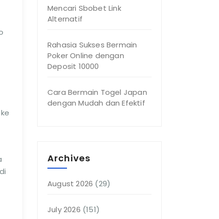
Mencari Sbobet Link
Alternatif
o
Rahasia Sukses Bermain
Poker Online dengan
Deposit 10000
Cara Bermain Togel Japan
dengan Mudah dan Efektif
 ke
Archives
a
di
August 2026
(29)
July 2026
(151)