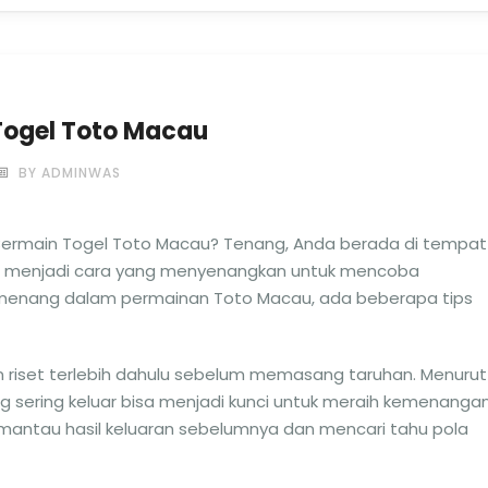
Togel Toto Macau
BY ADMINWAS
Bermain Togel Toto Macau? Tenang, Anda berada di tempat
a menjadi cara yang menyenangkan untuk mencoba
 menang dalam permainan Toto Macau, ada beberapa tips
 riset terlebih dahulu sebelum memasang taruhan. Menurut
g sering keluar bisa menjadi kunci untuk meraih kemenangan
emantau hasil keluaran sebelumnya dan mencari tahu pola