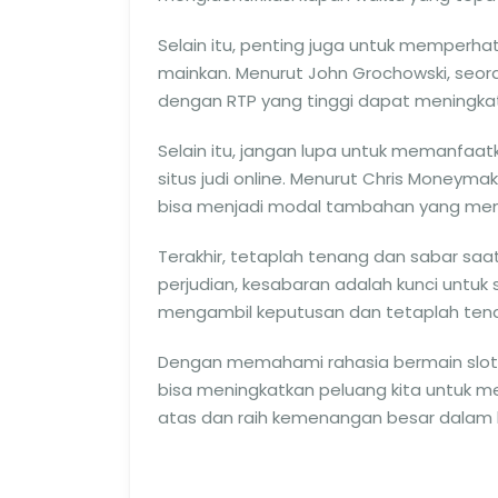
Selain itu, penting juga untuk memperhat
mainkan. Menurut John Grochowski, seora
dengan RTP yang tinggi dapat meningkat
Selain itu, jangan lupa untuk memanfaat
situs judi online. Menurut Chris Moneyma
bisa menjadi modal tambahan yang mem
Terakhir, tetaplah tenang dan sabar saat
perjudian, kesabaran adalah kunci untuk 
mengambil keputusan dan tetaplah ten
Dengan memahami rahasia bermain slot 
bisa meningkatkan peluang kita untuk me
atas dan raih kemenangan besar dalam 