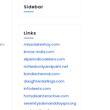
Sidebar
Links
lam
missclaireshay.com
limras-india.com
elperiodicodelara.com
richiesbodyandpaint.net
licindiachennai.com
daughterdarlings.com
infodeets.com
hotsalsainteractive.com
serenitysalonanddayspa.org