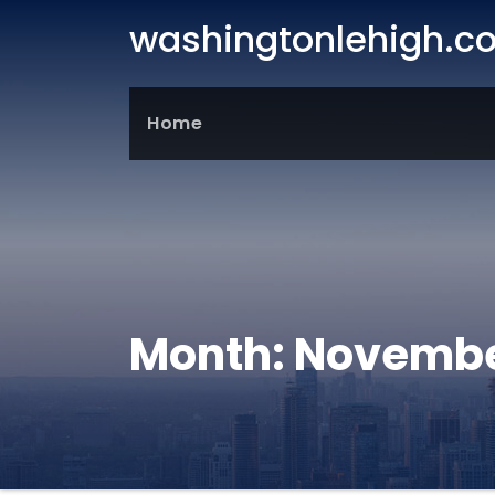
washingtonlehigh.c
Home
Month:
Novembe