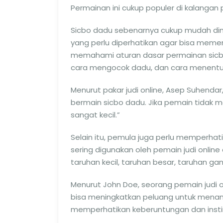
Permainan ini cukup populer di kalangan 
Sicbo dadu sebenarnya cukup mudah dim
yang perlu diperhatikan agar bisa meme
memahami aturan dasar permainan sicbo
cara mengocok dadu, dan cara menent
Menurut pakar judi online, Asep Suhend
bermain sicbo dadu. Jika pemain tidak
sangat kecil.”
Selain itu, pemula juga perlu memperhati
sering digunakan oleh pemain judi online 
taruhan kecil, taruhan besar, taruhan gan
Menurut John Doe, seorang pemain judi 
bisa meningkatkan peluang untuk menan
memperhatikan keberuntungan dan insti