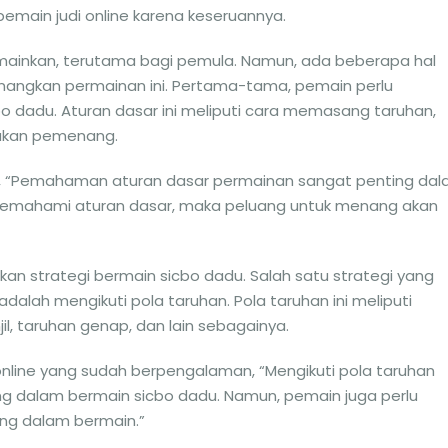
pemain judi online karena keseruannya.
ainkan, terutama bagi pemula. Namun, ada beberapa hal
nangkan permainan ini. Pertama-tama, pemain perlu
 dadu. Aturan dasar ini meliputi cara memasang taruhan,
ukan pemenang.
ar, “Pemahaman aturan dasar permainan sangat penting da
 memahami aturan dasar, maka peluang untuk menang akan
kan strategi bermain sicbo dadu. Salah satu strategi yang
adalah mengikuti pola taruhan. Pola taruhan ini meliputi
jil, taruhan genap, dan lain sebagainya.
online yang sudah berpengalaman, “Mengikuti pola taruhan
g dalam bermain sicbo dadu. Namun, pemain juga perlu
ng dalam bermain.”