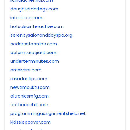
licindiachennai.com
daughterdarlings.com
infodeets.com
hotsalsainteractive.com
serenitysalonanddayspa.org
cedarcafeonline.com
acfurnituregiant.com
undertenminutes.com
omnivere.com
rasadantips.com
newtimbuktu.com
altronicsmfg.com
eatbaconhill.com
programmingassignmentshelp.net
kidssleepover.com