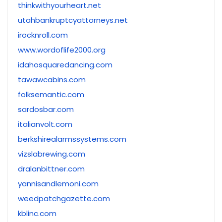
thinkwithyourheart.net
utahbankruptcyattorneys.net
irocknroll.com
www.wordoflife2000.org
idahosquaredancing.com
tawawcabins.com
folksemantic.com
sardosbar.com
italianvolt.com
berkshirealarmssystems.com
vizslabrewing.com
dralanbittner.com
yannisandlemoni.com
weedpatchgazette.com
kblinc.com