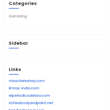
Categories
Gambling
Sidebar
Links
missclaireshay.com
limras-india.com
elperiodicodelara.com
richiesbodyandpaint.net