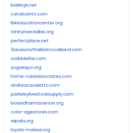
kolekcje.net
catolicanto.com
lbkeducationcenter.org
trinityriverdallas.org
perfectplace.net
3seasonsthaibistrooakland.com
scribblefire.com
yogaexpo.org
home-careassociates.com
andreacavaletto.com
parksleylivestocksupply.com
boisedharmacenter.org
color-agestores.com
wipala.org
loyola-malawi.org