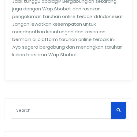
Jadi, tunggu apalagi? Bergabunglah sekarang
juga dengan Wap Sbobet dan rasakan
pengalaman taruhan online terbaik di Indonesia!
Jangan lewatkan kesempatan untuk
mendapatkan keuntungan dan keseruan
bermain di platform taruhan online terbaik ini.
Ayo segera bergabung dan menangkan taruhan
kalian bersama Wap Sbobet!