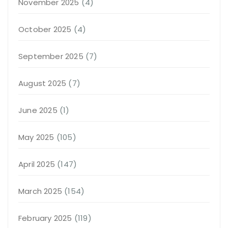
November 2025
(4)
October 2025
(4)
September 2025
(7)
August 2025
(7)
June 2025
(1)
May 2025
(105)
April 2025
(147)
March 2025
(154)
February 2025
(119)