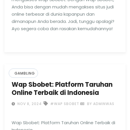
Anda bisa dengan mudah mengakses situs judi
online terbesar di dunia kapanpun dan
dimanapun Anda berada. Jadi, tunggu apalagi?
Ayo segera coba dan rasakan kemudahannya!
GAMBLING
Wap Sbobet: Platform Taruhan
Online Terbaik di Indonesia
NOV 8, 2024
#WAP SBOBET
BY ADMINWAS
Wap Sbobet: Platform Taruhan Online Terbaik di
Indonesia