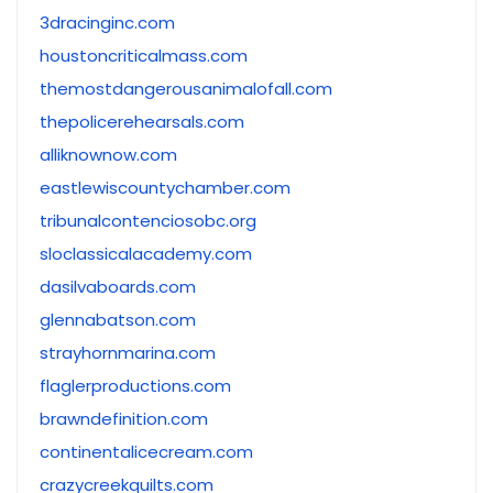
3dracinginc.com
houstoncriticalmass.com
themostdangerousanimalofall.com
thepolicerehearsals.com
alliknownow.com
eastlewiscountychamber.com
tribunalcontenciosobc.org
sloclassicalacademy.com
dasilvaboards.com
glennabatson.com
strayhornmarina.com
flaglerproductions.com
brawndefinition.com
continentalicecream.com
crazycreekquilts.com