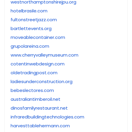
westnorthamptonshirejpu.org
hotelbrasile.com
fultonstreetjazz.com
bartlettevents.org
moveablecontainer.com
grupolareina.com
www.cherryvalleymuseum.com
cotentinwebdesign.com
oldetradingpost.com
ladiesunderconstruction.org
bebeslectores.com
australiantimberoil.net
dinosfamilyrestaurant.net
infraredbuildingtechnologies.com
harvesttablehermann.com