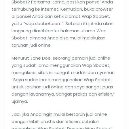
Sbobet? Pertama-tama, pastikan ponsel Anda
terhubung ke internet. Kemudian, buka browser
di ponsel Anda dan ketik alamat Wap Sbobet,
yaitu “wap.sbobet.com”. Setelah itu, Anda akan
langsung diarahkan ke halaman utama Wap
Sbobet, dimana Anda bisa mulai melakukan
taruhan judi online.
Menurut Jane Doe, seorang pemain judi online
yang sudah lama menggunakan Wap Sbobet,
mengakses situs ini sangat mudah dan nyaman.
“Saya sudah lama menggunakan Wap Sbobet
untuk taruhan judi online dan saya sangat puas
dengan layanannya. Sangat praktis dan efisien,”
ujarnya.
Jadi, jika Anda ingin mulai bertaruh judi online
dengan lebih praktis dan efisien, cobalah
mengakses Wap Sbobet. Dengan Wap Sbobet,