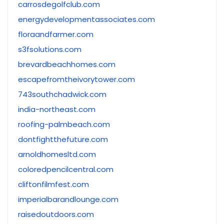
carrosdegolfclub.com
energydevelopmentassociates.com
floraandfarmer.com
s3fsolutions.com
brevardbeachhomes.com
escapefromtheivorytower.com
743southchadwick.com
india-northeast.com
roofing-palmbeach.com
dontfightthefuture.com
arnoldhomesltd.com
coloredpencilcentral.com
cliftonfilmfest.com
imperialbarandlounge.com
raisedoutdoors.com