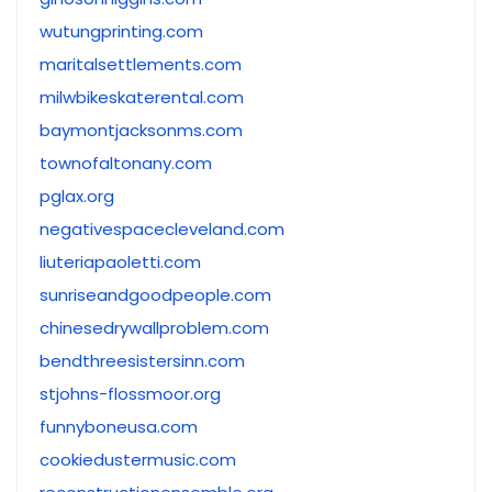
wutungprinting.com
maritalsettlements.com
milwbikeskaterental.com
baymontjacksonms.com
townofaltonany.com
pglax.org
negativespacecleveland.com
liuteriapaoletti.com
sunriseandgoodpeople.com
chinesedrywallproblem.com
bendthreesistersinn.com
stjohns-flossmoor.org
funnyboneusa.com
cookiedustermusic.com