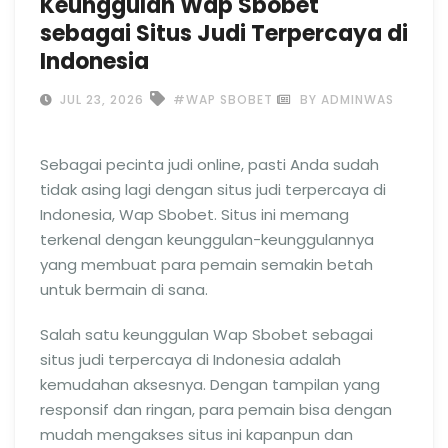
Keunggulan Wap Sbobet
sebagai Situs Judi Terpercaya di
Indonesia
JUL 23, 2026
#WAP SBOBET
BY ADMINWAS
Sebagai pecinta judi online, pasti Anda sudah
tidak asing lagi dengan situs judi terpercaya di
Indonesia, Wap Sbobet. Situs ini memang
terkenal dengan keunggulan-keunggulannya
yang membuat para pemain semakin betah
untuk bermain di sana.
Salah satu keunggulan Wap Sbobet sebagai
situs judi terpercaya di Indonesia adalah
kemudahan aksesnya. Dengan tampilan yang
responsif dan ringan, para pemain bisa dengan
mudah mengakses situs ini kapanpun dan