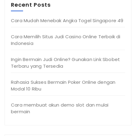
Recent Posts
Cara Mudah Menebak Angka Togel Singapore 49
Cara Memilih Situs Judi Casino Online Terbaik di
Indonesia
Ingin Bermain Judi Online? Gunakan Link Sbobet
Terbaru yang Tersedia
Rahasia Sukses Bermain Poker Online dengan
Modal 10 Ribu
Cara membuat akun demo slot dan mulai
bermain