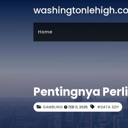
washingtonlehigh.c
Home
Pentingnya Perl
GAMBLING
FEB 11, 2025
#DATA SDY