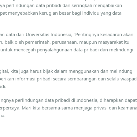
a perlindungan data pribadi dan seringkali mengabaikan
apat menyebabkan kerugian besar bagi individu yang data
 data dari Universitas Indonesia, “Pentingnya kesadaran akan
an, baik oleh pemerintah, perusahaan, maupun masyarakat itu
ng untuk mencegah penyalahgunaan data pribadi dan melindungi
gital, kita juga harus bijak dalam menggunakan dan melindungi
mberikan informasi pribadi secara sembarangan dan selalu waspad
di.
gnya perlindungan data pribadi di Indonesia, diharapkan dapat
terpercaya. Mari kita bersama-sama menjaga privasi dan keaman
ma.