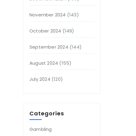
November 2024
(143)
October 2024
(149)
September 2024
(144)
August 2024
(155)
July 2024
(120)
Categories
Gambling