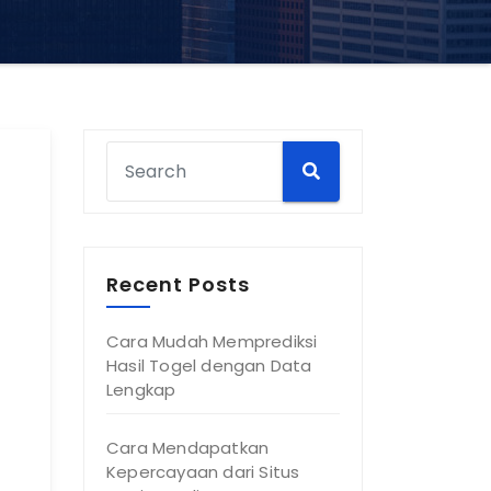
Recent Posts
Cara Mudah Memprediksi
Hasil Togel dengan Data
Lengkap
Cara Mendapatkan
Kepercayaan dari Situs