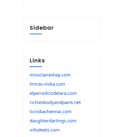
Sidebar
Links
missclaireshay.com
limras-india.com
elperiodicodelara.com
richiesbodyandpaint.net
licindiachennai.com
daughterdarlings.com
infodeets.com