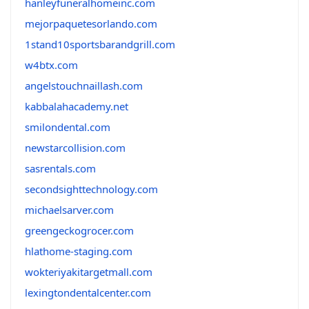
hanleyfuneralhomeinc.com
mejorpaquetesorlando.com
1stand10sportsbarandgrill.com
w4btx.com
angelstouchnaillash.com
kabbalahacademy.net
smilondental.com
newstarcollision.com
sasrentals.com
secondsighttechnology.com
michaelsarver.com
greengeckogrocer.com
hlathome-staging.com
wokteriyakitargetmall.com
lexingtondentalcenter.com