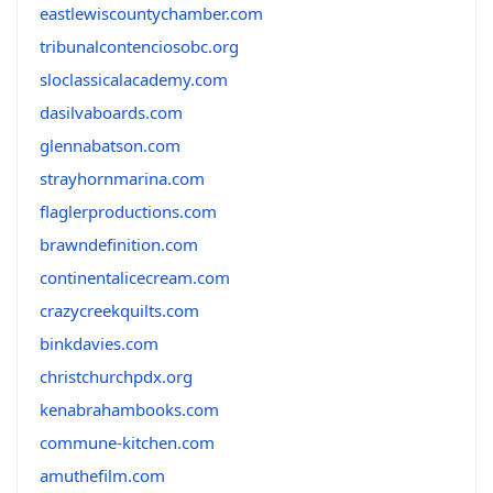
eastlewiscountychamber.com
tribunalcontenciosobc.org
sloclassicalacademy.com
dasilvaboards.com
glennabatson.com
strayhornmarina.com
flaglerproductions.com
brawndefinition.com
continentalicecream.com
crazycreekquilts.com
binkdavies.com
christchurchpdx.org
kenabrahambooks.com
commune-kitchen.com
amuthefilm.com