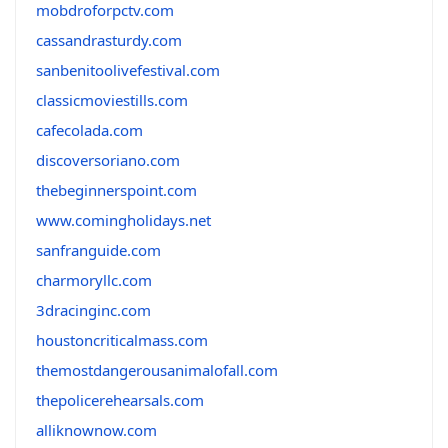
mobdroforpctv.com
cassandrasturdy.com
sanbenitoolivefestival.com
classicmoviestills.com
cafecolada.com
discoversoriano.com
thebeginnerspoint.com
www.comingholidays.net
sanfranguide.com
charmoryllc.com
3dracinginc.com
houstoncriticalmass.com
themostdangerousanimalofall.com
thepolicerehearsals.com
alliknownow.com