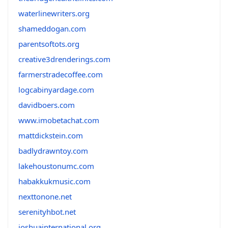
waterlinewriters.org
shameddogan.com
parentsoftots.org
creative3drenderings.com
farmerstradecoffee.com
logcabinyardage.com
davidboers.com
www.imobetachat.com
mattdickstein.com
badlydrawntoy.com
lakehoustonumc.com
habakkukmusic.com
nexttonone.net
serenityhbot.net
joshuainternational.org