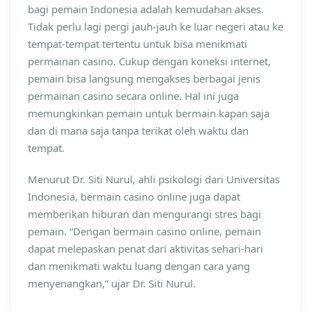
bagi pemain Indonesia adalah kemudahan akses.
Tidak perlu lagi pergi jauh-jauh ke luar negeri atau ke
tempat-tempat tertentu untuk bisa menikmati
permainan casino. Cukup dengan koneksi internet,
pemain bisa langsung mengakses berbagai jenis
permainan casino secara online. Hal ini juga
memungkinkan pemain untuk bermain kapan saja
dan di mana saja tanpa terikat oleh waktu dan
tempat.
Menurut Dr. Siti Nurul, ahli psikologi dari Universitas
Indonesia, bermain casino online juga dapat
memberikan hiburan dan mengurangi stres bagi
pemain. “Dengan bermain casino online, pemain
dapat melepaskan penat dari aktivitas sehari-hari
dan menikmati waktu luang dengan cara yang
menyenangkan,” ujar Dr. Siti Nurul.