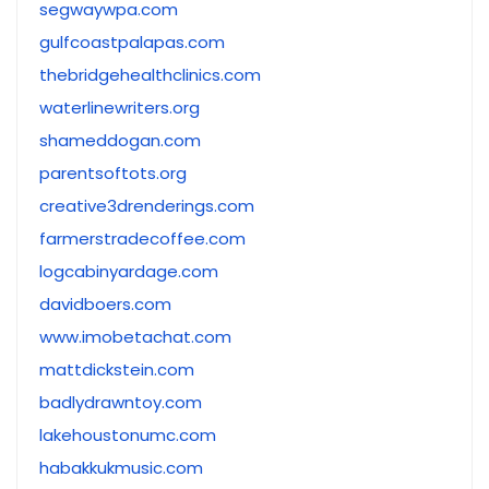
segwaywpa.com
gulfcoastpalapas.com
thebridgehealthclinics.com
waterlinewriters.org
shameddogan.com
parentsoftots.org
creative3drenderings.com
farmerstradecoffee.com
logcabinyardage.com
davidboers.com
www.imobetachat.com
mattdickstein.com
badlydrawntoy.com
lakehoustonumc.com
habakkukmusic.com