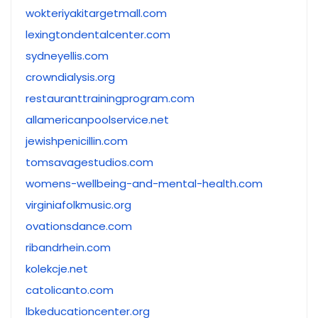
wokteriyakitargetmall.com
lexingtondentalcenter.com
sydneyellis.com
crowndialysis.org
restauranttrainingprogram.com
allamericanpoolservice.net
jewishpenicillin.com
tomsavagestudios.com
womens-wellbeing-and-mental-health.com
virginiafolkmusic.org
ovationsdance.com
ribandrhein.com
kolekcje.net
catolicanto.com
lbkeducationcenter.org