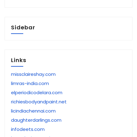
Sidebar
Links
missclaireshay.com
limras-india.com
elperiodicodelara.com
richiesbodyandpaint.net
licindiachennai.com
daughterdarlings.com
infodeets.com