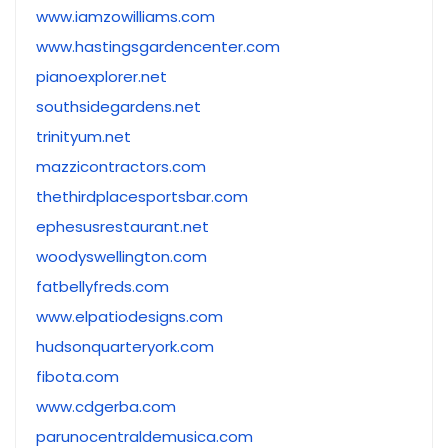
www.iamzowilliams.com
www.hastingsgardencenter.com
pianoexplorer.net
southsidegardens.net
trinityum.net
mazzicontractors.com
thethirdplacesportsbar.com
ephesusrestaurant.net
woodyswellington.com
fatbellyfreds.com
www.elpatiodesigns.com
hudsonquarteryork.com
fibota.com
www.cdgerba.com
parunocentraldemusica.com