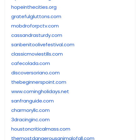
hopeinthecities.org
gratefulgluttons.com
mobdroforpctv.com
cassandrasturdy.com
sanbenitoolivefestival.com
classicmoviestills.com
cafecolada.com
discoversoriano.com
thebeginnerspoint.com
www.comingholidays.net
sanfranguide.com
charmoryllc.com
3dracinginc.com
houstoncriticalmass.com
themostdangerousanimalofall.com