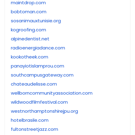
maintdrop.com
bobtoman.com
sosanimauxtunisie.org
kogroofing.com
alpinedentist.net
radioenergiadance.com
kookotheek.com
panayiotislamprou.com
southcampusgateway.com
chateaudelisse.com
wellborncommunityassociation.com
wildwoodfilmfestival.com
westnorthamptonshirejpu.org
hotelbrasile.com
fultonstreetjazz.com