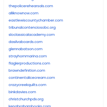
thepolicerehearsals.com
alliknownow.com
eastlewiscountychamber.com
tribunalcontenciosobc.org
sloclassicalacademy.com
dasilvaboards.com
glennabatson.com
strayhornmarina.com
flaglerproductions.com
brawndefinition.com
continentalicecream.com
crazycreekquilts.com
binkdavies.com
christchurchpdx.org
kenabrahambooks.com