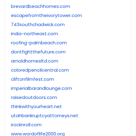
brevardbeachhomes.com
escapefromtheivorytower.com
743southchadwick.com
india-northeast.com
roofing-palmbeach.com
dontfightthefuture.com
arnoldhomesltd.com
coloredpencilcentral.com
cliftonfilmfest.com
imperialbarandlounge.com
raisedoutdoors.com
thinkwithyourheart.net
utahbankruptcyattorneys.net
irocknroll.com
www.wordoflife2000.org