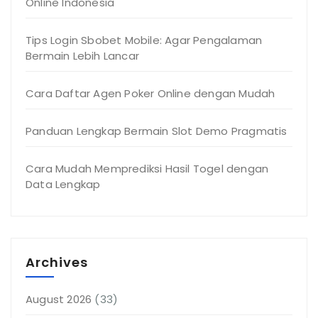
Online Indonesia
Tips Login Sbobet Mobile: Agar Pengalaman
Bermain Lebih Lancar
Cara Daftar Agen Poker Online dengan Mudah
Panduan Lengkap Bermain Slot Demo Pragmatis
Cara Mudah Memprediksi Hasil Togel dengan
Data Lengkap
Archives
August 2026
(33)