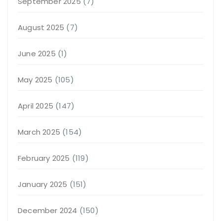
September 2025
(7)
August 2025
(7)
June 2025
(1)
May 2025
(105)
April 2025
(147)
March 2025
(154)
February 2025
(119)
January 2025
(151)
December 2024
(150)