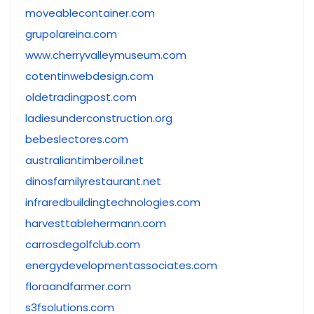
moveablecontainer.com
grupolareina.com
www.cherryvalleymuseum.com
cotentinwebdesign.com
oldetradingpost.com
ladiesunderconstruction.org
bebeslectores.com
australiantimberoil.net
dinosfamilyrestaurant.net
infraredbuildingtechnologies.com
harvesttablehermann.com
carrosdegolfclub.com
energydevelopmentassociates.com
floraandfarmer.com
s3fsolutions.com