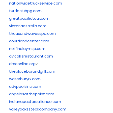
nationwidetruckservice.com
turtleclubpg.com
greatpacifictour.com
victoriaestrella.com
thousandwavesspa.com
courtlandcenter.com
neilfindlaymsp.com
avicollisrestaurant.com
drcconline.org
v
theplacebarandgrill.com
waterburyrx.com
advpoolsinc.com
angelosatthepoint.com
indianapastorsalliance.com
valleyoakssteakcompany.com