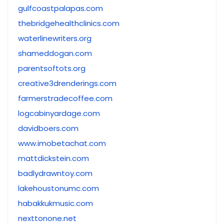
gulfcoastpalapas.com
thebridgehealthclinics.com
waterlinewriters.org
shameddogan.com
parentsoftots.org
creative3drenderings.com
farmerstradecoffee.com
logcabinyardage.com
davidboers.com
www.imobetachat.com
mattdickstein.com
badlydrawntoy.com
lakehoustonumc.com
habakkukmusic.com
nexttonone.net