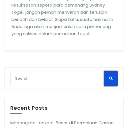
kesuksesan seperti para pemenang Sydney
Togel, jangan pernah menyerah dan teruslah
berlatih dan belajar. Siapa tahu, suatu hari nanti
Anda juga akan menjadi salah satu pemenang
yang sukses dalam permainan togel.
Recent Posts
Menangkan Jackpot Besar di Permainan Casino