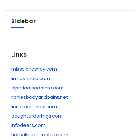
Sidebar
Links
missclaireshay.com
limras-india.com
elperiodicodelara.com
richiesbodyandpaint.net
licindiachennai.com
daughterdarlings.com
infodeets.com
hotsalsainteractive.com