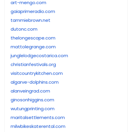
art-mengo.com
gaiaprimeradio.com
tammiebrown.net
dutonc.com
thelongescape.com
mattolegrange.com
junglelodgecostarica.com
christianfestivals.org
visitcountrykitchen.com
algarve-dolphins.com
alanveingrad.com
ginosonhiggins.com
wutungprinting.com
maritalsettlements.com
milwbikeskaterental.com