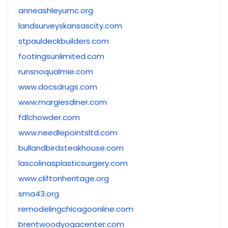
anneashleyumc.org
landsurveyskansascity.com
stpauldeckbuilders.com
footingsunlimited.com
runsnoqualmie.com
www.docsdrugs.com
www.margiesdiner.com
fdlchowder.com
www.needlepointsltd.com
bullandbirdsteakhouse.com
lascolinasplasticsurgery.com
www.cliftonheritage.org
sma43.org
remodelingchicagoonline.com
brentwoodyogacenter.com