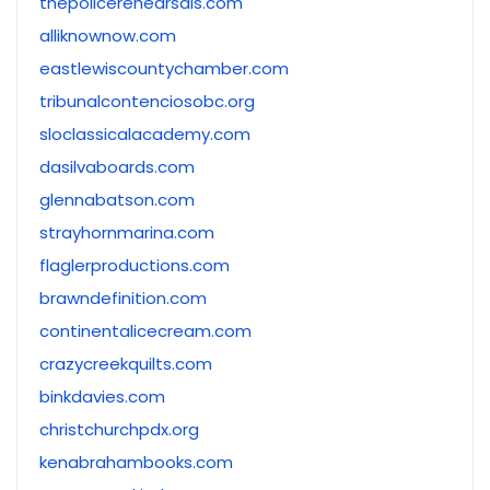
thepolicerehearsals.com
alliknownow.com
eastlewiscountychamber.com
tribunalcontenciosobc.org
sloclassicalacademy.com
dasilvaboards.com
glennabatson.com
strayhornmarina.com
flaglerproductions.com
brawndefinition.com
continentalicecream.com
crazycreekquilts.com
binkdavies.com
christchurchpdx.org
kenabrahambooks.com