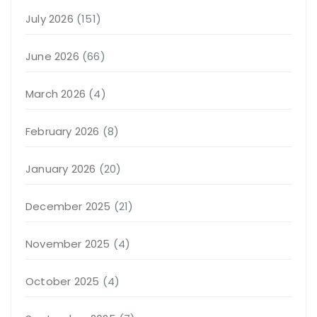
July 2026
(151)
June 2026
(66)
March 2026
(4)
February 2026
(8)
January 2026
(20)
December 2025
(21)
November 2025
(4)
October 2025
(4)