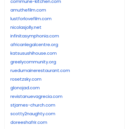
commune-kitchen.com
amuthefilm.com
lustforlovefilm.com
nicolasjolly.net
infinitasymphonia.com
africanlegalcentre.org
katsusushihouse.com
greelycommunity.org
ruedumainerestaurant.com
rosetzsky.com
glonojad.com
revistanuevagrecia.com
stjames-church.com
scotty2naughty.com
doreeshafrir.com