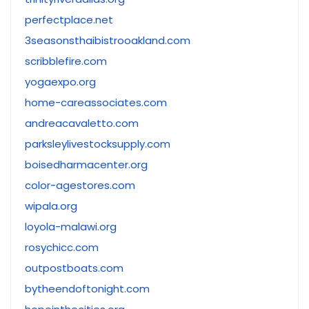
perfectplace.net
3seasonsthaibistrooakland.com
scribblefire.com
yogaexpo.org
home-careassociates.com
andreacavaletto.com
parksleylivestocksupply.com
boisedharmacenter.org
color-agestores.com
wipala.org
loyola-malawi.org
rosychicc.com
outpostboats.com
bytheendoftonight.com