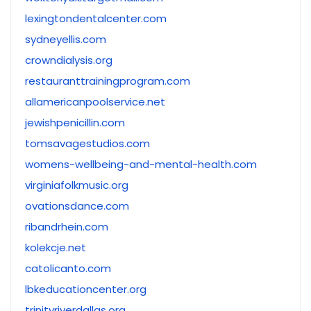
lexingtondentalcenter.com
sydneyellis.com
crowndialysis.org
restauranttrainingprogram.com
allamericanpoolservice.net
jewishpenicillin.com
tomsavagestudios.com
womens-wellbeing-and-mental-health.com
virginiafolkmusic.org
ovationsdance.com
ribandrhein.com
kolekcje.net
catolicanto.com
lbkeducationcenter.org
trinityriverdallas.org