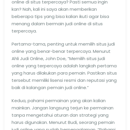
online di situs terpercaya? Pasti semua ingin
kan? Nah, kali ini saya akan memberikan
beberapa tips yang bisa kalian ikuti agar bisa
menang dalam bermain judi online di situs
terpercaya.
Pertama-tama, penting untuk memilih situs judi
online yang benar-benar terpercaya. Menurut
Ahli Judi Online, John Doe, “Memilih situs judi
online yang terpercaya adalah langkah pertama
yang harus dilakukan para pemain. Pastikan situs
tersebut memiliki lisensi resmi dan reputasi yang
baik di kalangan pemain judi online.”
Kedua, pahami permainan yang akan kalian
mainkan. Jangan langsung terjun ke permainan
tanpa mengetahui aturan dan strategi yang
harus digunakan. Menurut Budi, seorang pemain
judi online yang sudah berpengalaman, “Pahami