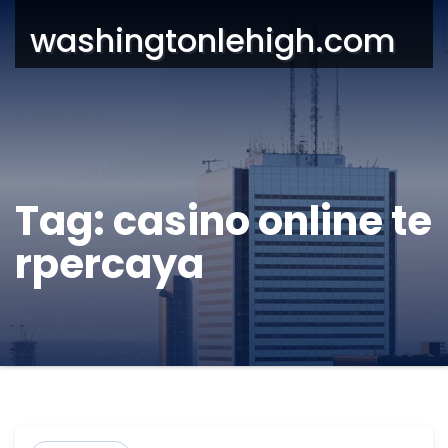
washingtonlehigh.com
Tag:
casino online te
rpercaya