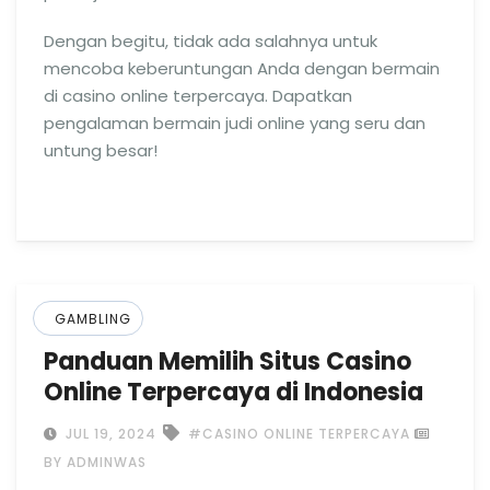
Dengan begitu, tidak ada salahnya untuk
mencoba keberuntungan Anda dengan bermain
di casino online terpercaya. Dapatkan
pengalaman bermain judi online yang seru dan
untung besar!
GAMBLING
Panduan Memilih Situs Casino
Online Terpercaya di Indonesia
JUL 19, 2024
#CASINO ONLINE TERPERCAYA
BY ADMINWAS