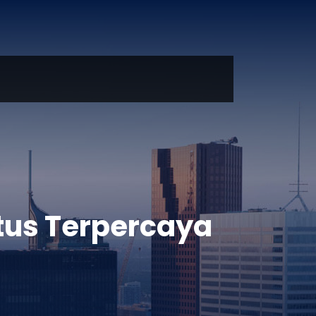
itus Terpercaya