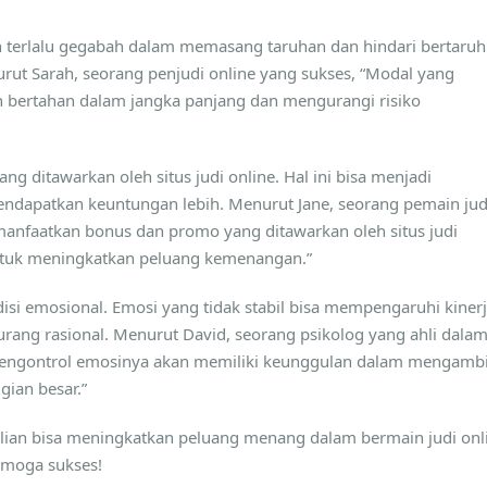
gan terlalu gegabah dalam memasang taruhan dan hindari bertaruh
rut Sarah, seorang penjudi online yang sukses, “Modal yang
n bertahan dalam jangka panjang dan mengurangi risiko
 ditawarkan oleh situs judi online. Hal ini bisa menjadi
dapatkan keuntungan lebih. Menurut Jane, seorang pemain jud
manfaatkan bonus dan promo yang ditawarkan oleh situs judi
untuk meningkatkan peluang kemenangan.”
isi emosional. Emosi yang tidak stabil bisa mempengaruhi kiner
ang rasional. Menurut David, seorang psikolog yang ahli dala
mengontrol emosinya akan memiliki keunggulan dalam mengambi
ian besar.”
kalian bisa meningkatkan peluang menang dalam bermain judi onl
emoga sukses!