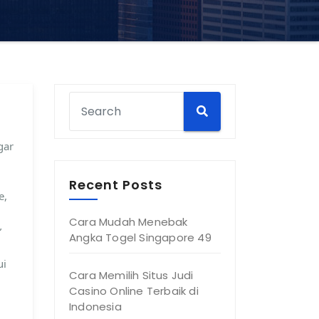
gar
Recent Posts
e,
Cara Mudah Menebak
”
Angka Togel Singapore 49
ui
Cara Memilih Situs Judi
Casino Online Terbaik di
Indonesia