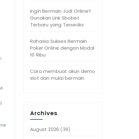
Ingin Bermain Judi Online?
Gunakan Link Sbobet
Terbaru yang Tersedia
Rahasia Sukses Bermain
Poker Online dengan Modal
10 Ribu
i
Cara membuat akun demo
slot dan mulai bermain
ja
m
l
Archives
ine
August 2026
(39)