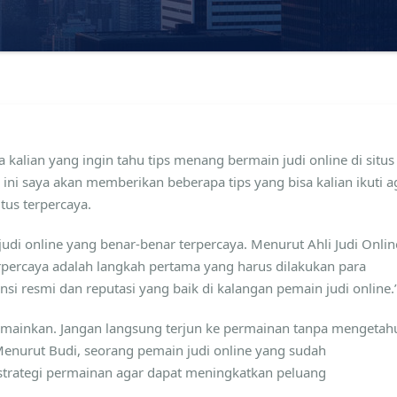
ra kalian yang ingin tahu tips menang bermain judi online di situs
i ini saya akan memberikan beberapa tips yang bisa kalian ikuti a
tus terpercaya.
udi online yang benar-benar terpercaya. Menurut Ahli Judi Onlin
terpercaya adalah langkah pertama yang harus dilakukan para
ensi resmi dan reputasi yang baik di kalangan pemain judi online.
 mainkan. Jangan langsung terjun ke permainan tanpa mengetah
Menurut Budi, seorang pemain judi online yang sudah
strategi permainan agar dapat meningkatkan peluang