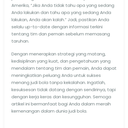
Amerika, “Jika Anda tidak tahu apa yang sedang
Anda lakukan dan tahu apa yang sedang Anda
lakukan, Anda akan kalah.” Jadi, pastikan Anda
selalu up-to-date dengan informasi terkini
tentang tim dan pemain sebelum memasang
taruhan.
Dengan menerapkan strategi yang matang,
kedisiplinan yang kuat, dan pengetahuan yang
mendalam tentang tim dan pemain, Anda dapat
meningkatkan peluang Anda untuk sukses
menang judi bola tanpa kekalahan. Ingatlah,
kesuksesan tidak datang dengan sendirinya, tapi
dengan kerja keras dan kesungguhan. Semoga
artikel ini bermanfaat bagi Anda dalam meraih
kemenangan dalam dunia judi bola.