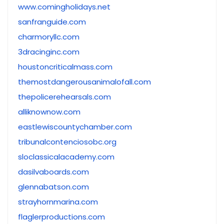
www.comingholidays.net
sanfranguide.com
charmoryllc.com
3dracinginc.com
houstoncriticalmass.com
themostdangerousanimalofall.com
thepolicerehearsals.com
alliknownow.com
eastlewiscountychamber.com
tribunalcontenciosobc.org
sloclassicalacademy.com
dasilvaboards.com
glennabatson.com
strayhornmarina.com
flaglerproductions.com