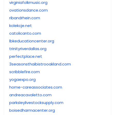
virginiafolkmusic.org
ovationsdance.com
ribandrhein.com
kolekcje.net
catolicanto.com
lbkeducationcenter.org
trinityriverdallas.org
perfectplace.net
3seasonsthaibistrooakland.com
scribblefire.com
yogaexpo.org
home-careassociates.com
andreacavaletto.com
parksleylivestocksupply.com
boisedharmacenter.org