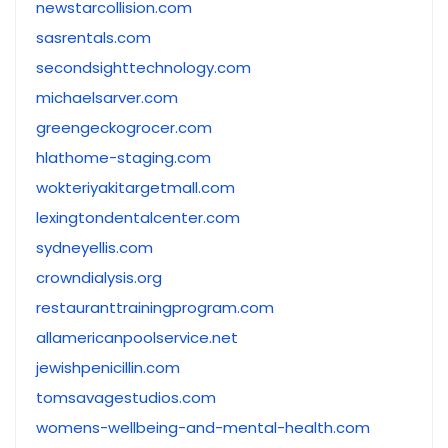
newstarcollision.com
sasrentals.com
secondsighttechnology.com
michaelsarver.com
greengeckogrocer.com
hlathome-staging.com
wokteriyakitargetmall.com
lexingtondentalcenter.com
sydneyellis.com
crowndialysis.org
restauranttrainingprogram.com
allamericanpoolservice.net
jewishpenicillin.com
tomsavagestudios.com
womens-wellbeing-and-mental-health.com