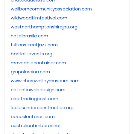
wellborncommunityassociation.com
wildwoodfilmfestival.com
westnorthamptonshirejpu.org
hotelbrasile.com
fultonstreetjazz.com
bartlettevents.org
moveablecontainer.com
grupolareina.com
www.cherryvalleymuseum.com
cotentinwebdesign.com
oldetradingpost.com
ladiesunderconstruction.org
bebeslectores.com
australiantimberoil.net