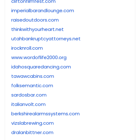
cliftonfilmfest.com
imperialbarandlounge.com
raisedoutdoors.com
thinkwithyourheart.net
utahbankruptcyattorneys.net
irocknroll.com
www.wordoflife2000.org
idahosquaredancing.com
tawawcabins.com
folksemantic.com
sardosbar.com
italianvolt.com
berkshirealarmssystems.com
vizslabrewing.com
dralanbittner.com