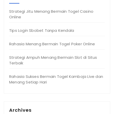
Strategi Jitu Menang Bermain Togel Casino
Online
Tips Login Sbobet Tanpa Kendala
Rahasia Menang Bermain Togel Poker Online
Strategi Ampuh Menang Bermain Slot di Situs
Terbaik
Rahasia Sukses Bermain Togel Kamboja Live dan
Menang Setiap Hari
Archives