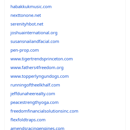
habakkukmusic.com
nexttonone.net
serenityhbot.net
joshuainternational.org
susansnailandfacial.com
pen-prop.com
www.tigertrendsprinceton.com
www.fathers4freedom.org
www.topperlyngundogs.com
runningoftheelkhalf.com
jeffdunaheerealty.com
peacestrengthyoga.com
freedomfinancialsolutionsinc.com
flexfoldtraps.com
amendsracingengines.com