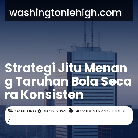
washingtonlehigh.com
Strategi Jitu Menan
g Taruhan Bola Seca
ra Konsisten
GAMBLING
DEC 12, 2024
#CARA MENANG JUDI BOL
A