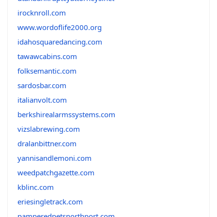
irocknroll.com
www.wordoflife2000.org
idahosquaredancing.com
tawawcabins.com
folksemantic.com
sardosbar.com
italianvolt.com
berkshirealarmssystems.com
vizslabrewing.com
dralanbittner.com
yannisandlemoni.com
weedpatchgazette.com
kblinc.com
eriesingletrack.com
pamperedpetsnorthport.com