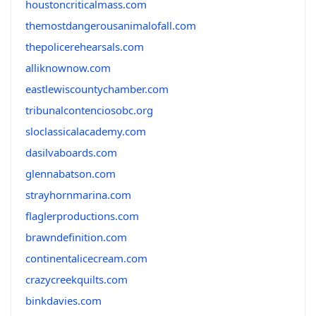
houstoncriticalmass.com
themostdangerousanimalofall.com
thepolicerehearsals.com
alliknownow.com
eastlewiscountychamber.com
tribunalcontenciosobc.org
sloclassicalacademy.com
dasilvaboards.com
glennabatson.com
strayhornmarina.com
flaglerproductions.com
brawndefinition.com
continentalicecream.com
crazycreekquilts.com
binkdavies.com