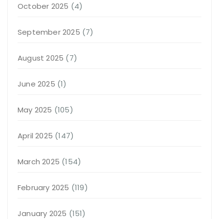
October 2025
(4)
September 2025
(7)
August 2025
(7)
June 2025
(1)
May 2025
(105)
April 2025
(147)
March 2025
(154)
February 2025
(119)
January 2025
(151)