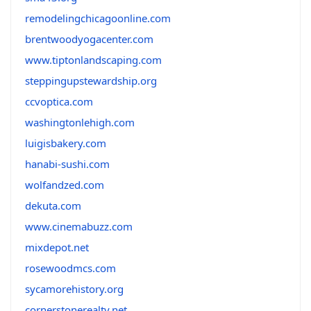
remodelingchicagoonline.com
brentwoodyogacenter.com
www.tiptonlandscaping.com
steppingupstewardship.org
ccvoptica.com
washingtonlehigh.com
luigisbakery.com
hanabi-sushi.com
wolfandzed.com
dekuta.com
www.cinemabuzz.com
mixdepot.net
rosewoodmcs.com
sycamorehistory.org
cornerstonerealty.net