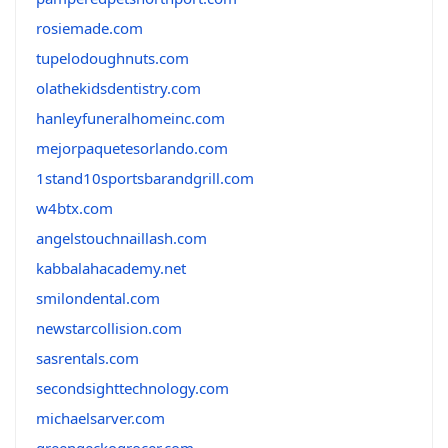
rosiemade.com
tupelodoughnuts.com
olathekidsdentistry.com
hanleyfuneralhomeinc.com
mejorpaquetesorlando.com
1stand10sportsbarandgrill.com
w4btx.com
angelstouchnaillash.com
kabbalahacademy.net
smilondental.com
newstarcollision.com
sasrentals.com
secondsighttechnology.com
michaelsarver.com