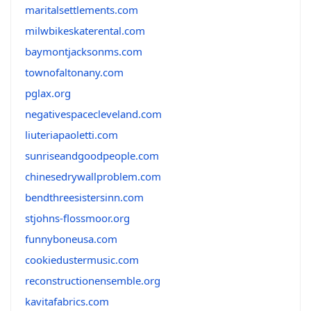
maritalsettlements.com
milwbikeskaterental.com
baymontjacksonms.com
townofaltonany.com
pglax.org
negativespacecleveland.com
liuteriapaoletti.com
sunriseandgoodpeople.com
chinesedrywallproblem.com
bendthreesistersinn.com
stjohns-flossmoor.org
funnyboneusa.com
cookiedustermusic.com
reconstructionensemble.org
kavitafabrics.com