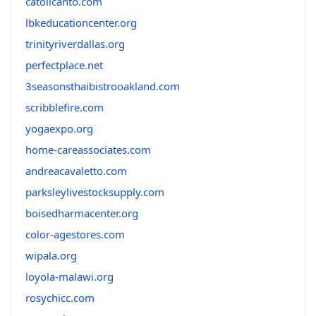
catolicanto.com
lbkeducationcenter.org
trinityriverdallas.org
perfectplace.net
3seasonsthaibistrooakland.com
scribblefire.com
yogaexpo.org
home-careassociates.com
andreacavaletto.com
parksleylivestocksupply.com
boisedharmacenter.org
color-agestores.com
wipala.org
loyola-malawi.org
rosychicc.com