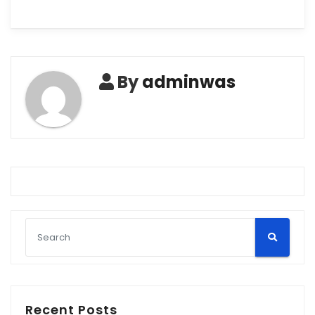
By
adminwas
Recent Posts