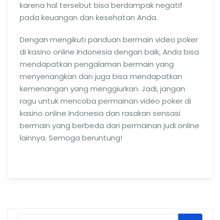
karena hal tersebut bisa berdampak negatif
pada keuangan dan kesehatan Anda.
Dengan mengikuti panduan bermain video poker
di kasino online Indonesia dengan baik, Anda bisa
mendapatkan pengalaman bermain yang
menyenangkan dan juga bisa mendapatkan
kemenangan yang menggiurkan. Jadi, jangan
ragu untuk mencoba permainan video poker di
kasino online Indonesia dan rasakan sensasi
bermain yang berbeda dari permainan judi online
lainnya. Semoga beruntung!