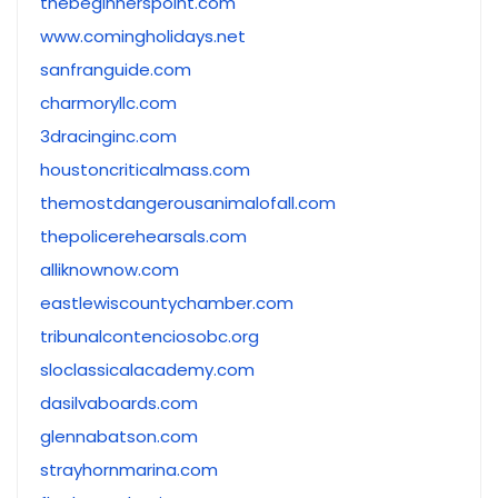
thebeginnerspoint.com
www.comingholidays.net
sanfranguide.com
charmoryllc.com
3dracinginc.com
houstoncriticalmass.com
themostdangerousanimalofall.com
thepolicerehearsals.com
alliknownow.com
eastlewiscountychamber.com
tribunalcontenciosobc.org
sloclassicalacademy.com
dasilvaboards.com
glennabatson.com
strayhornmarina.com