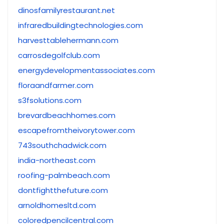
dinosfamilyrestaurant.net
infraredbuildingtechnologies.com
harvesttablehermann.com
carrosdegolfclub.com
energydevelopmentassociates.com
floraandfarmer.com
s3fsolutions.com
brevardbeachhomes.com
escapefromtheivorytower.com
743southchadwick.com
india-northeast.com
roofing-palmbeach.com
dontfightthefuture.com
arnoldhomesltd.com
coloredpencilcentral.com