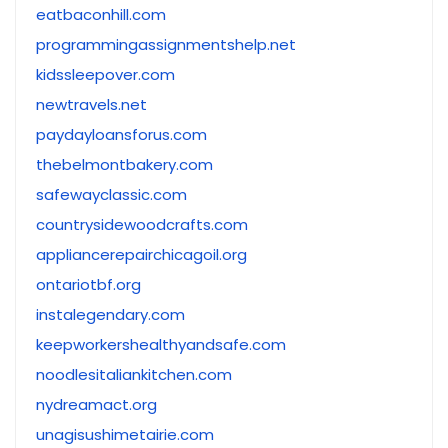
eatbaconhill.com
programmingassignmentshelp.net
kidssleepover.com
newtravels.net
paydayloansforus.com
thebelmontbakery.com
safewayclassic.com
countrysidewoodcrafts.com
appliancerepairchicagoil.org
ontariotbf.org
instalegendary.com
keepworkershealthyandsafe.com
noodlesitaliankitchen.com
nydreamact.org
unagisushimetairie.com