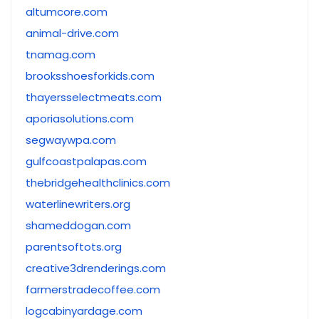
altumcore.com
animal-drive.com
tnamag.com
brooksshoesforkids.com
thayersselectmeats.com
aporiasolutions.com
segwaywpa.com
gulfcoastpalapas.com
thebridgehealthclinics.com
waterlinewriters.org
shameddogan.com
parentsoftots.org
creative3drenderings.com
farmerstradecoffee.com
logcabinyardage.com