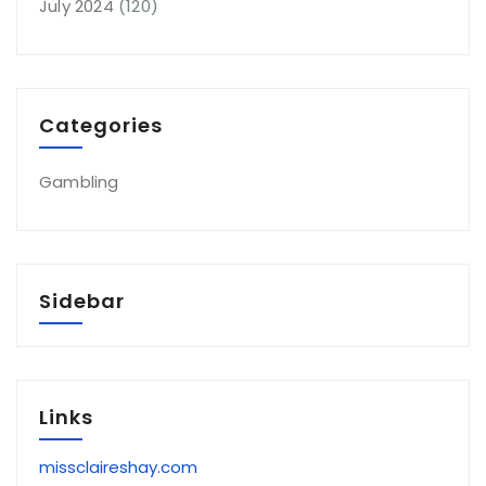
July 2024
(120)
Categories
Gambling
Sidebar
Links
missclaireshay.com