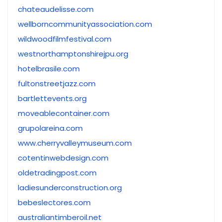
chateaudelisse.com
wellborncommunityassociation.com
wildwoodfilmfestival.com
westnorthamptonshirejpu.org
hotelbrasile.com
fultonstreetjazz.com
bartlettevents.org
moveablecontainer.com
grupolareina.com
www.cherryvalleymuseum.com
cotentinwebdesign.com
oldetradingpost.com
ladiesunderconstruction.org
bebeslectores.com
australiantimberoil.net