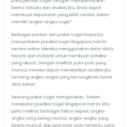
para pemain togel. Dengan memperhatikan
berita terbaru dan analisis jitu, Anda dapat
membuat keputusan yang lebih cerdas dalam
memilih angka-angka togel.”
Berbagai sumber dan pakar togel biasanya
menyediakan prediksi togel Singapore hari ini
secara online. Mereka menggunakan data-data
historis dan statistik untuk membuat prediksi
yang akurat. Dengan melihat pola-pola yang
muncul, mereka dapat memberikan analisis jitu
tentang angka-angka yang kemungkinan besar
akan keluar.
Seorang pakar togel mengatakan, “Dalam
melakukan prediksi togel Singapore hari ini, kita
perlu melihat berbagai faktor seperti angka-
angka yang sering muncul, angka-angka yang
jarang muncul, dan juga pola-pola tertentu yang