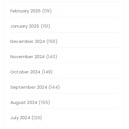
February 2025
(119)
January 2025
(151)
December 2024
(150)
November 2024
(143)
October 2024
(149)
September 2024
(144)
August 2024
(155)
July 2024
(120)