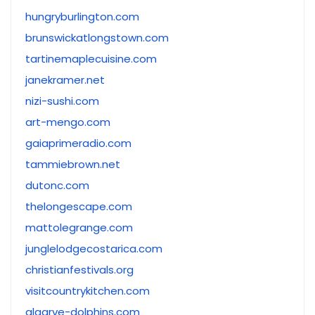
hungryburlington.com
brunswickatlongstown.com
tartinemaplecuisine.com
janekramer.net
nizi-sushi.com
art-mengo.com
gaiaprimeradio.com
tammiebrown.net
dutonc.com
thelongescape.com
mattolegrange.com
junglelodgecostarica.com
christianfestivals.org
visitcountrykitchen.com
algarve-dolphins.com