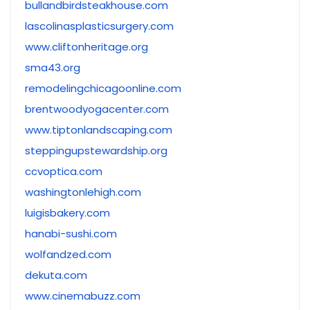
bullandbirdsteakhouse.com
lascolinasplasticsurgery.com
www.cliftonheritage.org
sma43.org
remodelingchicagoonline.com
brentwoodyogacenter.com
www.tiptonlandscaping.com
steppingupstewardship.org
ccvoptica.com
washingtonlehigh.com
luigisbakery.com
hanabi-sushi.com
wolfandzed.com
dekuta.com
www.cinemabuzz.com