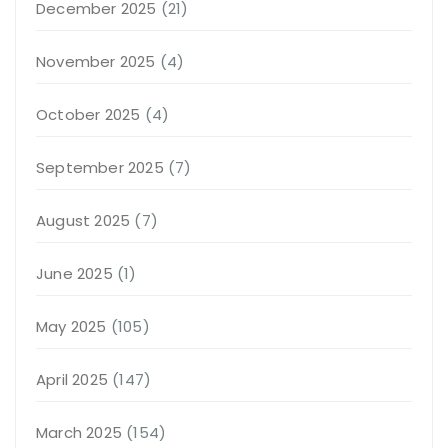
December 2025
(21)
November 2025
(4)
October 2025
(4)
September 2025
(7)
August 2025
(7)
June 2025
(1)
May 2025
(105)
April 2025
(147)
March 2025
(154)