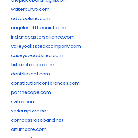
waterburyrx.com
advpoolsinc.com
angelosatthepoint.com
indianapastorsalliance.com
valleyoakssteakcompany.com
caseyswoodshed.com
fixhairchicago.com
denizliesnaf.com
constitutionconferences.com
patthecope.com
svitcs.com
seriouspizza.net
compassroseband.net
altumcore.com