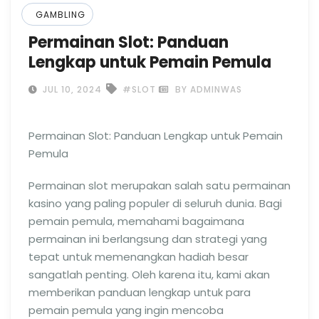
GAMBLING
Permainan Slot: Panduan
Lengkap untuk Pemain Pemula
JUL 10, 2024
#SLOT
BY ADMINWAS
Permainan Slot: Panduan Lengkap untuk Pemain
Pemula
Permainan slot merupakan salah satu permainan
kasino yang paling populer di seluruh dunia. Bagi
pemain pemula, memahami bagaimana
permainan ini berlangsung dan strategi yang
tepat untuk memenangkan hadiah besar
sangatlah penting. Oleh karena itu, kami akan
memberikan panduan lengkap untuk para
pemain pemula yang ingin mencoba