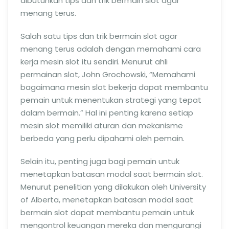
dibutuhkan tips dan trik bermain slot agar
menang terus.
Salah satu tips dan trik bermain slot agar
menang terus adalah dengan memahami cara
kerja mesin slot itu sendiri. Menurut ahli
permainan slot, John Grochowski, “Memahami
bagaimana mesin slot bekerja dapat membantu
pemain untuk menentukan strategi yang tepat
dalam bermain.” Hal ini penting karena setiap
mesin slot memiliki aturan dan mekanisme
berbeda yang perlu dipahami oleh pemain.
Selain itu, penting juga bagi pemain untuk
menetapkan batasan modal saat bermain slot.
Menurut penelitian yang dilakukan oleh University
of Alberta, menetapkan batasan modal saat
bermain slot dapat membantu pemain untuk
mengontrol keuangan mereka dan mengurangi