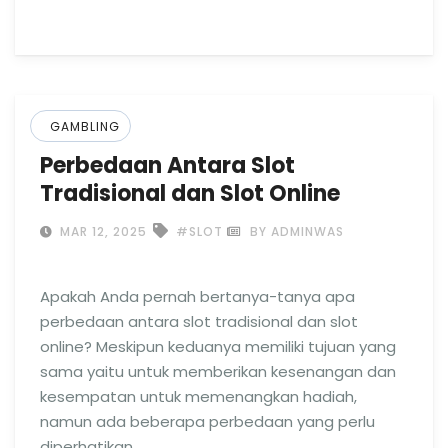
GAMBLING
Perbedaan Antara Slot
Tradisional dan Slot Online
MAR 12, 2025
#SLOT
BY ADMINWAS
Apakah Anda pernah bertanya-tanya apa
perbedaan antara slot tradisional dan slot
online? Meskipun keduanya memiliki tujuan yang
sama yaitu untuk memberikan kesenangan dan
kesempatan untuk memenangkan hadiah,
namun ada beberapa perbedaan yang perlu
diperhatikan.