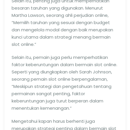
Selain itu, penting juga untuk memperhatikan
besaran taruhan yang digunakan. Menurut
Martha Lawson, seorang ahli perjudian online,
“Memilih taruhan yang sesuai dengan budget
dan mengelola modal dengan baik merupakan
kunci utama dalam strategi menang bermain
slot online.”
Selain itu, pemain juga perlu memperhatikan
faktor keberuntungan dalam bermain slot online.
Seperti yang diungkapkan oleh Sarah Johnson,
seorang pemain slot online berpengalaman,
“Meskipun strategi dan pengetahuan tentang
permainan sangat penting, faktor
keberuntungan juga turut berperan dalam
menentukan kemenangan.”
Mengetahui kapan harus berhenti juga
merupakan strategi penting dalam bermain slot