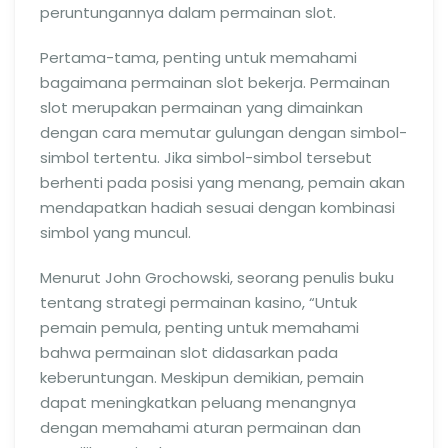
peruntungannya dalam permainan slot.
Pertama-tama, penting untuk memahami
bagaimana permainan slot bekerja. Permainan
slot merupakan permainan yang dimainkan
dengan cara memutar gulungan dengan simbol-
simbol tertentu. Jika simbol-simbol tersebut
berhenti pada posisi yang menang, pemain akan
mendapatkan hadiah sesuai dengan kombinasi
simbol yang muncul.
Menurut John Grochowski, seorang penulis buku
tentang strategi permainan kasino, “Untuk
pemain pemula, penting untuk memahami
bahwa permainan slot didasarkan pada
keberuntungan. Meskipun demikian, pemain
dapat meningkatkan peluang menangnya
dengan memahami aturan permainan dan