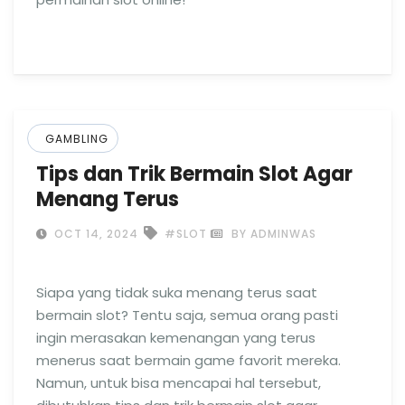
GAMBLING
Tips dan Trik Bermain Slot Agar
Menang Terus
OCT 14, 2024
#SLOT
BY ADMINWAS
Siapa yang tidak suka menang terus saat
bermain slot? Tentu saja, semua orang pasti
ingin merasakan kemenangan yang terus
menerus saat bermain game favorit mereka.
Namun, untuk bisa mencapai hal tersebut,