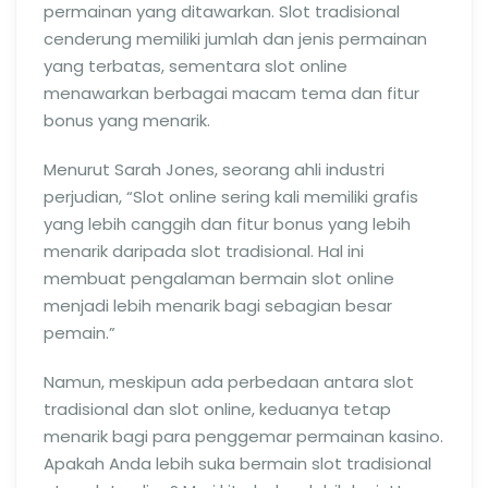
permainan yang ditawarkan. Slot tradisional
cenderung memiliki jumlah dan jenis permainan
yang terbatas, sementara slot online
menawarkan berbagai macam tema dan fitur
bonus yang menarik.
Menurut Sarah Jones, seorang ahli industri
perjudian, “Slot online sering kali memiliki grafis
yang lebih canggih dan fitur bonus yang lebih
menarik daripada slot tradisional. Hal ini
membuat pengalaman bermain slot online
menjadi lebih menarik bagi sebagian besar
pemain.”
Namun, meskipun ada perbedaan antara slot
tradisional dan slot online, keduanya tetap
menarik bagi para penggemar permainan kasino.
Apakah Anda lebih suka bermain slot tradisional