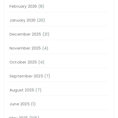
February 2026
(8)
January 2026
(20)
December 2025
(21)
November 2025
(4)
October 2025
(4)
September 2025
(7)
August 2025
(7)
June 2025
(1)
May 2025
(105)