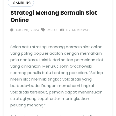
GAMBLING
Strategi Menang Bermain Slot
Online
AUG 26, 2024
#SLOT
BY ADMINWAS
Salah satu strategi menang bermain slot online
yang paling populer adalah dengan memahami
pola dan karakteristik dari setiap permainan slot
yang dimainkan. Menurut John Grochowski,
seorang penulis buku tentang perjudian, “Setiap
mesin slot memiliki tingkat volatilitas yang
berbeda-beda. Dengan memahami tingkat
volatilitas tersebut, pemain dapat menentukan
strategi yang tepat untuk meningkatkan
peluang menang.”