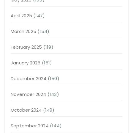
April 2025
(147)
March 2025
(154)
February 2025
(119)
January 2025
(151)
December 2024
(150)
November 2024
(143)
October 2024
(149)
September 2024
(144)