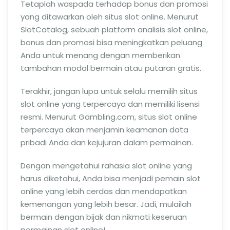
Tetaplah waspada terhadap bonus dan promosi
yang ditawarkan oleh situs slot online. Menurut
SlotCatalog, sebuah platform analisis slot online,
bonus dan promosi bisa meningkatkan peluang
Anda untuk menang dengan memberikan
tambahan modal bermain atau putaran gratis.
Terakhir, jangan lupa untuk selalu memilih situs
slot online yang terpercaya dan memiliki lisensi
resmi. Menurut Gambling.com, situs slot online
terpercaya akan menjamin keamanan data
pribadi Anda dan kejujuran dalam permainan.
Dengan mengetahui rahasia slot online yang
harus diketahui, Anda bisa menjadi pemain slot
online yang lebih cerdas dan mendapatkan
kemenangan yang lebih besar. Jadi, mulailah
bermain dengan bijak dan nikmati keseruan
permainan slot online!