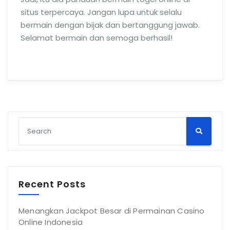
situs terpercaya. Jangan lupa untuk selalu
bermain dengan bijak dan bertanggung jawab.
Selamat bermain dan semoga berhasil!
Recent Posts
Menangkan Jackpot Besar di Permainan Casino
Online Indonesia