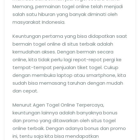
Memang, permainan togel online telah menjadi
salah satu hiburan yang banyak diminati oleh
masyarakat Indonesia.
Keuntungan pertama yang bisa didapatkan saat
bermain togel online di situs terbaik adalah
kemudahan akses. Dengan bermain secara
online, kita tidak perlu lagi repot-repot pergi ke
tempat-tempat penjualan tiket togel. Cukup
dengan membuka laptop atau smartphone, kita
sudah bisa memasang taruhan dengan mudah
dan cepat.
Menurut Agen Togel Online Terpercaya,
keuntungan lainnya adalah banyaknya bonus
dan promo yang ditawarkan oleh situs togel
online terbaik. Dengan adanya bonus dan promo
ini, tentu saja kita bisa mendapatkan