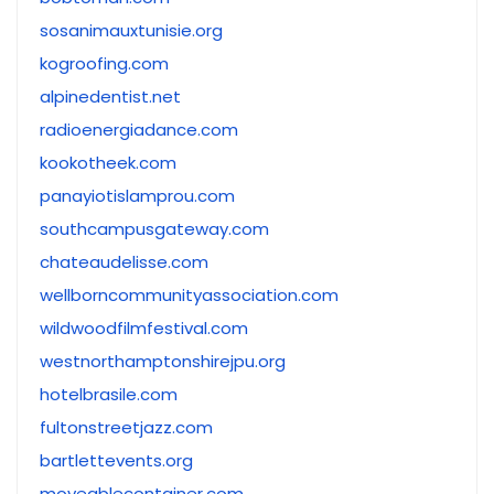
sosanimauxtunisie.org
kogroofing.com
alpinedentist.net
radioenergiadance.com
kookotheek.com
panayiotislamprou.com
southcampusgateway.com
chateaudelisse.com
wellborncommunityassociation.com
wildwoodfilmfestival.com
westnorthamptonshirejpu.org
hotelbrasile.com
fultonstreetjazz.com
bartlettevents.org
moveablecontainer.com