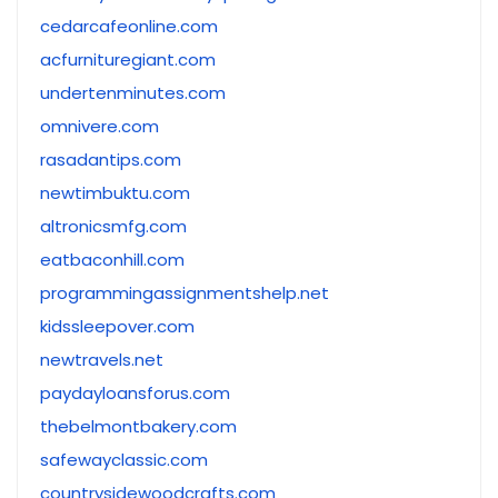
cedarcafeonline.com
acfurnituregiant.com
undertenminutes.com
omnivere.com
rasadantips.com
newtimbuktu.com
altronicsmfg.com
eatbaconhill.com
programmingassignmentshelp.net
kidssleepover.com
newtravels.net
paydayloansforus.com
thebelmontbakery.com
safewayclassic.com
countrysidewoodcrafts.com