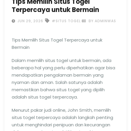
Tips Memilih Situs Togel
Terpercaya untuk Bermain
JUN 29, 2026
#SITUS TOGEL
BY ADMINWAS
Tips Memilih Situs Togel Terpercaya untuk
Bermain
Dalam memilih situs togel untuk bermain, ada
beberapa hal yang perlu diperhatikan agar bisa
mendapatkan pengalaman bermain yang
nyaman dan aman. Salah satunya adalah
memastikan bahwa situs togel yang dipilih
adalah situs togel terpercaya.
Menurut pakar judi online, John Smith, memilih
situs togel terpercaya adalah langkah penting
untuk menghindari penipuan dan kecurangan