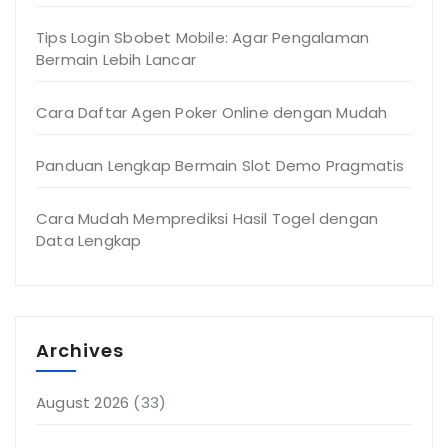
Tips Login Sbobet Mobile: Agar Pengalaman
Bermain Lebih Lancar
Cara Daftar Agen Poker Online dengan Mudah
Panduan Lengkap Bermain Slot Demo Pragmatis
Cara Mudah Memprediksi Hasil Togel dengan
Data Lengkap
Archives
August 2026
(33)