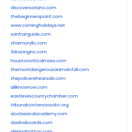
discoversoriano.com
thebeginnerspoint.com
www.comingholidays.net
sanfranguide.com
charmoryllc.com
3dracinginc.com
houstoncriticalmass.com
themostdangerousanimalofall.com
thepolicerehearsals.com
alliknownow.com
eastlewiscountychamber.com
tribunalcontenciosobc.org
sloclassicalacademy.com
dasilvaboards.com
glennabatson.com