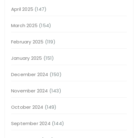
April 2025
(147)
March 2025
(154)
February 2025
(119)
January 2025
(151)
December 2024
(150)
November 2024
(143)
October 2024
(149)
September 2024
(144)