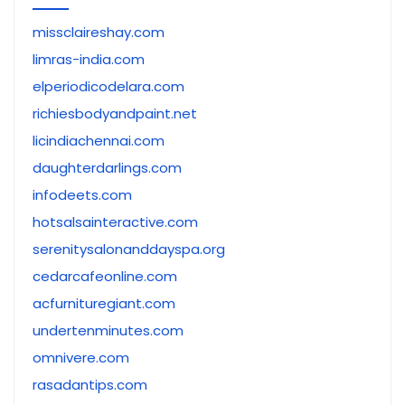
missclaireshay.com
limras-india.com
elperiodicodelara.com
richiesbodyandpaint.net
licindiachennai.com
daughterdarlings.com
infodeets.com
hotsalsainteractive.com
serenitysalonanddayspa.org
cedarcafeonline.com
acfurnituregiant.com
undertenminutes.com
omnivere.com
rasadantips.com