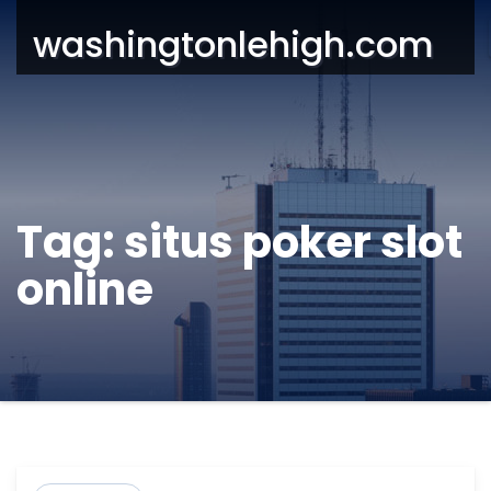
washingtonlehigh.com
Tag:
situs poker slot
online