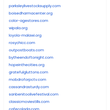
parksleylivestocksupply.com
boisedharmacenter.org
color-agestores.com
wipala.org
loyola-malawi.org
rosychicc.com
outpostboats.com
bytheendoftonight.com
hopeinthecities.org
gratefulgluttons.com
mobdroforpctv.com
cassandrasturdy.com
sanbenitoolivefestival.com
classicmoviestills.com
cafecolada.com