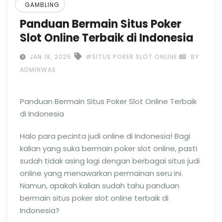
GAMBLING
Panduan Bermain Situs Poker
Slot Online Terbaik di Indonesia
JAN 18, 2025
#SITUS POKER SLOT ONLINE
BY
ADMINWAS
Panduan Bermain Situs Poker Slot Online Terbaik
di Indonesia
Halo para pecinta judi online di Indonesia! Bagi
kalian yang suka bermain poker slot online, pasti
sudah tidak asing lagi dengan berbagai situs judi
online yang menawarkan permainan seru ini.
Namun, apakah kalian sudah tahu panduan
bermain situs poker slot online terbaik di
Indonesia?