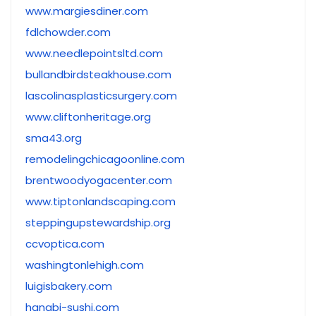
www.margiesdiner.com
fdlchowder.com
www.needlepointsltd.com
bullandbirdsteakhouse.com
lascolinasplasticsurgery.com
www.cliftonheritage.org
sma43.org
remodelingchicagoonline.com
brentwoodyogacenter.com
www.tiptonlandscaping.com
steppingupstewardship.org
ccvoptica.com
washingtonlehigh.com
luigisbakery.com
hanabi-sushi.com