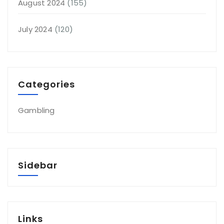
August 2024
(155)
July 2024
(120)
Categories
Gambling
Sidebar
Links