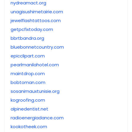
nydreamact.org
unagisushimetairie.com
jewelflashtattoos.com
getpcfixtoday.com
bbrtbandra.org
bluebonnetcountry.com
epicclipart.com
pearlmanilahotel.com
maintdrop.com
bobtoman.com
sosanimauxtunisie.org
kogroofing.com
alpinedentist.net
radioenergiadance.com
kookotheek.com