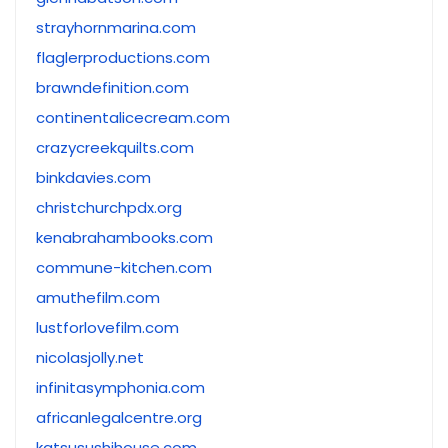
strayhornmarina.com
flaglerproductions.com
brawndefinition.com
continentalicecream.com
crazycreekquilts.com
binkdavies.com
christchurchpdx.org
kenabrahambooks.com
commune-kitchen.com
amuthefilm.com
lustforlovefilm.com
nicolasjolly.net
infinitasymphonia.com
africanlegalcentre.org
katsusushihouse.com