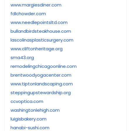
www.margiesdiner.com
fdlchowder.com
www.needlepointsltd.com
bullandbirdsteakhouse.com
lascolinasplasticsurgery.com
www.cliftonheritage.org
sma43.org
remodelingchicagoonline.com
brentwoodyogacenter.com
www.tiptonlandscaping.com
steppingupstewardship.org
ccvoptica.com
washingtonlehigh.com
luigisbakery.com
hanabi-sushi.com