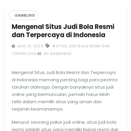
GAMBLING
Mengenal Situs Judi Bola Resmi
dan Terpercaya di Indonesia
AUG 13, 2024
#SITUS JUDI BOLA RESMI DAN
TERPERCAYA
BY ADMINWAS
Mengenal Situs Judi Bola Resmi dan Terpercaya
di Indonesia memang penting bagi para pecinta
taruhan olahraga. Dengan banyaknya situs judi
online yang bermunculan, pemain harus lebih
teliti dalam memilih situs yang aman dan
terjamin keamanannya.
Menurut seorang pakar judi online, situs judi bola
resmi adalah situs yang memiliki lisensi resmi dari