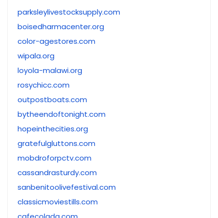
parksleylivestocksupply.com
boisedharmacenter.org
color-agestores.com
wipala.org
loyola-malawi.org
rosychicc.com
outpostboats.com
bytheendoftonight.com
hopeinthecities.org
gratefulgluttons.com
mobdroforpctv.com
cassandrasturdy.com
sanbenitoolivefestival.com
classicmoviestills.com
cafecolada.com