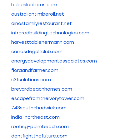
bebeslectores.com
australiantimberoil.net
dinosfamilyrestaurant.net
infraredbuildingtechnologies.com
harvesttablehermann.com
carrosdegolfclub.com
energydevelopmentassociates.com
floraandfarmer.com
s3fsolutions.com
brevardbeachhomes.com
escapefromtheivorytower.com
743southchadwick.com
india-northeast.com
roofing-palmbeach.com
dontfightthefuture.com