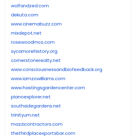
wolfandzed.com
dekuta.com
www.cinemabuzz.com
mixdepot.net
rosewoodmcs.com
sycamorehistory.org
cornerstonerealty.net
www.consciousnessandbiofeedback.org
www.iamzowilliams.com
www.hastingsgardencenter.com
pianoexplorer.net
southsidegardens.net
trinityum.net
mazzicontractors.com
thethirdplacesportsbar.com