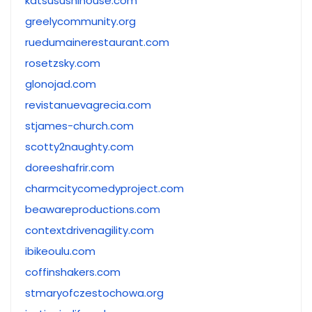
katsusushihouse.com
greelycommunity.org
ruedumainerestaurant.com
rosetzsky.com
glonojad.com
revistanuevagrecia.com
stjames-church.com
scotty2naughty.com
doreeshafrir.com
charmcitycomedyproject.com
beawareproductions.com
contextdrivenagility.com
ibikeoulu.com
coffinshakers.com
stmaryofczestochowa.org