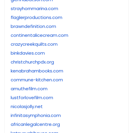
strayhornmarina.com
flaglerproductions.com
brawndefinition.com
continentalicecream.com
crazycreekquilts.com
binkdavies.com
christchurchpdx.org
kenabrahambooks.com
commune-kitchen.com
amuthefilm.com
lustforlovefilm.com
nicolasjolly.net
infinitasymphonia.com
africanlegalcentre.org