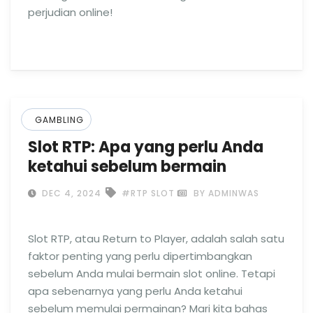
perjudian online!
GAMBLING
Slot RTP: Apa yang perlu Anda
ketahui sebelum bermain
DEC 4, 2024
#RTP SLOT
BY ADMINWAS
Slot RTP, atau Return to Player, adalah salah satu
faktor penting yang perlu dipertimbangkan
sebelum Anda mulai bermain slot online. Tetapi
apa sebenarnya yang perlu Anda ketahui
sebelum memulai permainan? Mari kita bahas