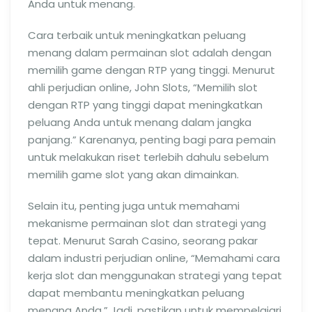
Anda untuk menang.
Cara terbaik untuk meningkatkan peluang
menang dalam permainan slot adalah dengan
memilih game dengan RTP yang tinggi. Menurut
ahli perjudian online, John Slots, “Memilih slot
dengan RTP yang tinggi dapat meningkatkan
peluang Anda untuk menang dalam jangka
panjang.” Karenanya, penting bagi para pemain
untuk melakukan riset terlebih dahulu sebelum
memilih game slot yang akan dimainkan.
Selain itu, penting juga untuk memahami
mekanisme permainan slot dan strategi yang
tepat. Menurut Sarah Casino, seorang pakar
dalam industri perjudian online, “Memahami cara
kerja slot dan menggunakan strategi yang tepat
dapat membantu meningkatkan peluang
menang Anda.” Jadi, pastikan untuk mempelajari