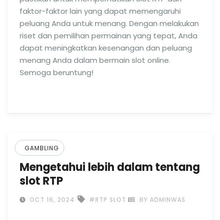
faktor-faktor lain yang dapat memengaruhi
peluang Anda untuk menang. Dengan melakukan
riset dan pemilihan permainan yang tepat, Anda
dapat meningkatkan kesenangan dan peluang
menang Anda dalam bermain slot online.
Semoga beruntung!
GAMBLING
Mengetahui lebih dalam tentang
slot RTP
OCT 16, 2024
#RTP SLOT
BY ADMINWAS