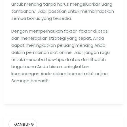
untuk menang tanpa harus mengeluarkan uang
tambahan.” Jadi, pastikan untuk memanfaatkan
semua bonus yang tersedia.
Dengan memperhatikan faktor-faktor di atas
dan menerapkan strategi yang tepat, Anda
dapat meningkatkan peluang menang Anda
dalam permainan slot online. Jadi, jangan ragu
untuk mencoba tips-tips di atas dan lihatlah
bagaimana Anda bisa meningkatkan
kemenangan Anda dalam bermain slot online.
Semoga berhasil!
GAMBLING