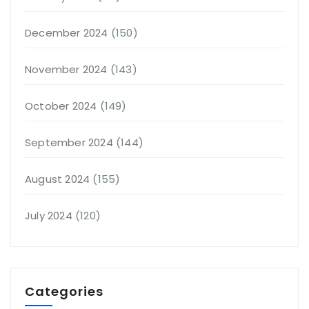
December 2024
(150)
November 2024
(143)
October 2024
(149)
September 2024
(144)
August 2024
(155)
July 2024
(120)
Categories