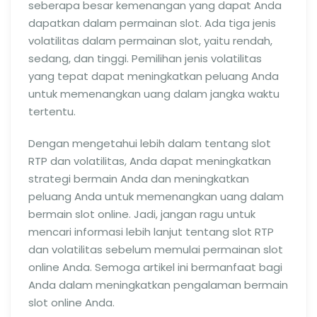
seberapa besar kemenangan yang dapat Anda
dapatkan dalam permainan slot. Ada tiga jenis
volatilitas dalam permainan slot, yaitu rendah,
sedang, dan tinggi. Pemilihan jenis volatilitas
yang tepat dapat meningkatkan peluang Anda
untuk memenangkan uang dalam jangka waktu
tertentu.
Dengan mengetahui lebih dalam tentang slot
RTP dan volatilitas, Anda dapat meningkatkan
strategi bermain Anda dan meningkatkan
peluang Anda untuk memenangkan uang dalam
bermain slot online. Jadi, jangan ragu untuk
mencari informasi lebih lanjut tentang slot RTP
dan volatilitas sebelum memulai permainan slot
online Anda. Semoga artikel ini bermanfaat bagi
Anda dalam meningkatkan pengalaman bermain
slot online Anda.