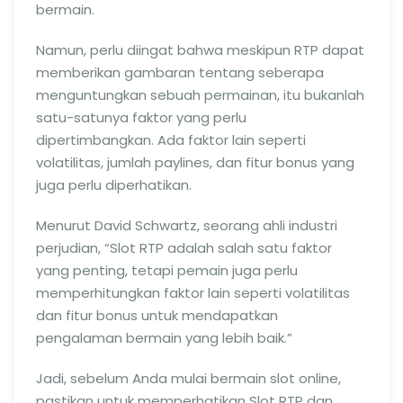
bermain.
Namun, perlu diingat bahwa meskipun RTP dapat
memberikan gambaran tentang seberapa
menguntungkan sebuah permainan, itu bukanlah
satu-satunya faktor yang perlu
dipertimbangkan. Ada faktor lain seperti
volatilitas, jumlah paylines, dan fitur bonus yang
juga perlu diperhatikan.
Menurut David Schwartz, seorang ahli industri
perjudian, “Slot RTP adalah salah satu faktor
yang penting, tetapi pemain juga perlu
memperhitungkan faktor lain seperti volatilitas
dan fitur bonus untuk mendapatkan
pengalaman bermain yang lebih baik.”
Jadi, sebelum Anda mulai bermain slot online,
pastikan untuk memperhatikan Slot RTP dan