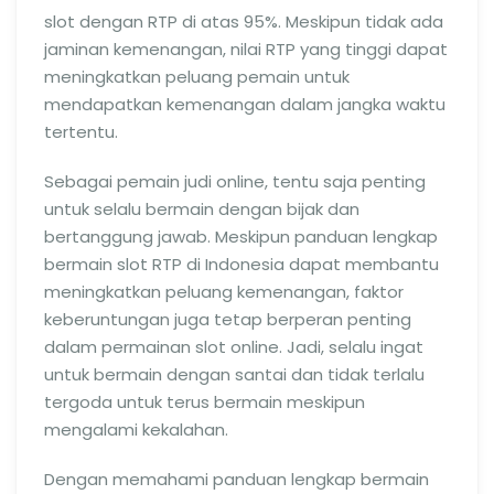
slot dengan RTP di atas 95%. Meskipun tidak ada
jaminan kemenangan, nilai RTP yang tinggi dapat
meningkatkan peluang pemain untuk
mendapatkan kemenangan dalam jangka waktu
tertentu.
Sebagai pemain judi online, tentu saja penting
untuk selalu bermain dengan bijak dan
bertanggung jawab. Meskipun panduan lengkap
bermain slot RTP di Indonesia dapat membantu
meningkatkan peluang kemenangan, faktor
keberuntungan juga tetap berperan penting
dalam permainan slot online. Jadi, selalu ingat
untuk bermain dengan santai dan tidak terlalu
tergoda untuk terus bermain meskipun
mengalami kekalahan.
Dengan memahami panduan lengkap bermain