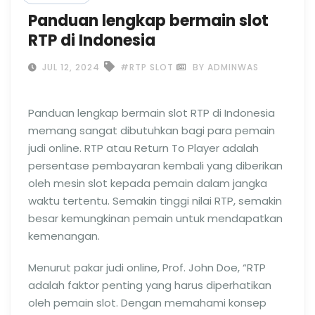
Panduan lengkap bermain slot
RTP di Indonesia
JUL 12, 2024
#RTP SLOT
BY ADMINWAS
Panduan lengkap bermain slot RTP di Indonesia
memang sangat dibutuhkan bagi para pemain
judi online. RTP atau Return To Player adalah
persentase pembayaran kembali yang diberikan
oleh mesin slot kepada pemain dalam jangka
waktu tertentu. Semakin tinggi nilai RTP, semakin
besar kemungkinan pemain untuk mendapatkan
kemenangan.
Menurut pakar judi online, Prof. John Doe, “RTP
adalah faktor penting yang harus diperhatikan
oleh pemain slot. Dengan memahami konsep