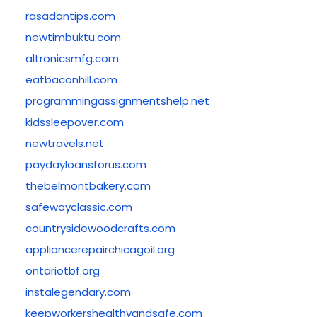
rasadantips.com
newtimbuktu.com
altronicsmfg.com
eatbaconhill.com
programmingassignmentshelp.net
kidssleepover.com
newtravels.net
paydayloansforus.com
thebelmontbakery.com
safewayclassic.com
countrysidewoodcrafts.com
appliancerepairchicagoil.org
ontariotbf.org
instalegendary.com
keepworkershealthyandsafe.com