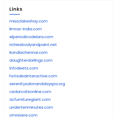
Links
missclaireshay.com
limras-india.com
elperiodicodelara.com
richiesbodyandpaint.net
licindiachennai.com
daughterdarlings.com
infodeets.com
hotsalsainteractive.com
serenitysalonanddayspa.org
cedarcafeonline.com
acfurnituregiant.com
undertenminutes.com
omnivere.com