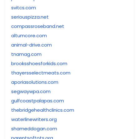
svitcs.com
seriouspizza.net
compassroseband.net
altumcore.com
animal-drive.com
tnamag.com
brooksshoesforkids.com
thayersselectmeats.com
aporiasolutions.com
segwaywpa.com
gulfcoastpalapas.com
thebridgehealthclinics.com
waterlinewriters.org
shameddogan.com
parentsoftots.org