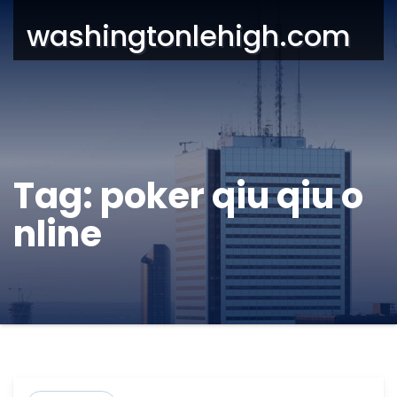
washingtonlehigh.com
Tag:
poker qiu qiu o
nline