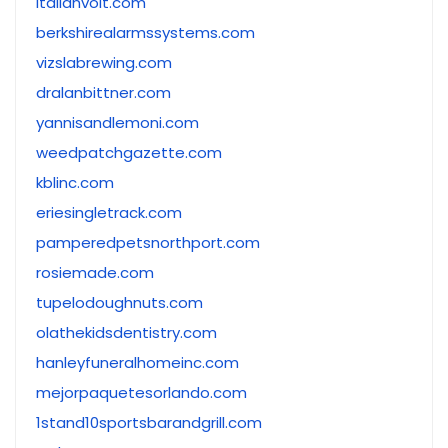
italianvolt.com
berkshirealarmssystems.com
vizslabrewing.com
dralanbittner.com
yannisandlemoni.com
weedpatchgazette.com
kblinc.com
eriesingletrack.com
pamperedpetsnorthport.com
rosiemade.com
tupelodoughnuts.com
olathekidsdentistry.com
hanleyfuneralhomeinc.com
mejorpaquetesorlando.com
1stand10sportsbarandgrill.com