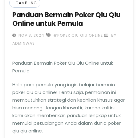
GAMBLING
Panduan Bermain Poker Qiu Qiu
Online untuk Pemula
NOV 3, 2024
#POKER QIU QIU ONLINE
BY
ADMINWAS
Panduan Bermain Poker Qiu Qiu Online untuk
Pemula
Halo para pemula yang ingin belajar bermain
poker qiu qiu online! Tentu saja, permainan ini
membutuhkan strategi dan keahlian khusus agar
bisa menang. Jangan khawatir, karena kali ini
kami akan memberikan panduan lengkap untuk
memulai petualangan Anda dalam dunia poker
qiu qiu online.