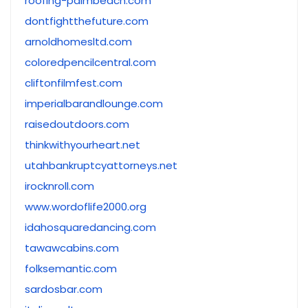
roofing-palmbeach.com
dontfightthefuture.com
arnoldhomesltd.com
coloredpencilcentral.com
cliftonfilmfest.com
imperialbarandlounge.com
raisedoutdoors.com
thinkwithyourheart.net
utahbankruptcyattorneys.net
irocknroll.com
www.wordoflife2000.org
idahosquaredancing.com
tawawcabins.com
folksemantic.com
sardosbar.com