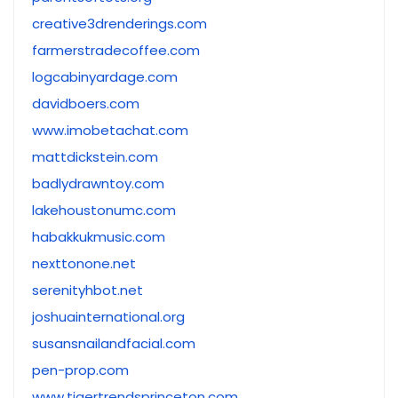
creative3drenderings.com
farmerstradecoffee.com
logcabinyardage.com
davidboers.com
www.imobetachat.com
mattdickstein.com
badlydrawntoy.com
lakehoustonumc.com
habakkukmusic.com
nexttonone.net
serenityhbot.net
joshuainternational.org
susansnailandfacial.com
pen-prop.com
www.tigertrendsprinceton.com