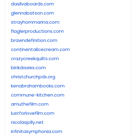
dasilvaboards.com
glennabatson.com
strayhornmarina.com
flaglerproductions.com
brawndefinition.com
continentalicecream.com
crazycreekquilts.com
binkdavies.com
christchurchpdx.org
kenabrahambooks.com
commune-kitchen.com
amuthefilm.com
lustforlovefilm.com
nicolasjolly.net
infinitasymphonia.com