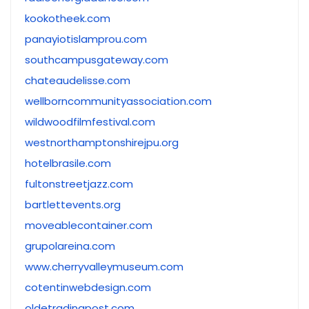
kookotheek.com
panayiotislamprou.com
southcampusgateway.com
chateaudelisse.com
wellborncommunityassociation.com
wildwoodfilmfestival.com
westnorthamptonshirejpu.org
hotelbrasile.com
fultonstreetjazz.com
bartlettevents.org
moveablecontainer.com
grupolareina.com
www.cherryvalleymuseum.com
cotentinwebdesign.com
oldetradingpost.com