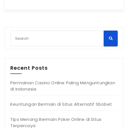
Recent Posts
Permainan Casino Online Paling Menguntungkan
di Indonesia
Keuntungan Bermain di Situs Alternatif Sbobet
Tips Menang Bermain Poker Online di Situs
Terpercaya