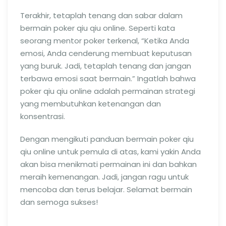
Terakhir, tetaplah tenang dan sabar dalam
bermain poker qiu qiu online. Seperti kata
seorang mentor poker terkenal, “Ketika Anda
emosi, Anda cenderung membuat keputusan
yang buruk. Jadi, tetaplah tenang dan jangan
terbawa emosi saat bermain.” Ingatlah bahwa
poker qiu qiu online adalah permainan strategi
yang membutuhkan ketenangan dan
konsentrasi.
Dengan mengikuti panduan bermain poker qiu
qiu online untuk pemula di atas, kami yakin Anda
akan bisa menikmati permainan ini dan bahkan
meraih kemenangan. Jadi, jangan ragu untuk
mencoba dan terus belajar. Selamat bermain
dan semoga sukses!