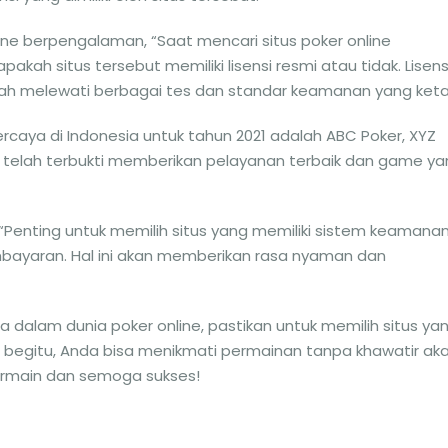
ne berpengalaman, “Saat mencari situs poker online
kah situs tersebut memiliki lisensi resmi atau tidak. Lisens
lah melewati berbagai tes dan standar keamanan yang keta
percaya di Indonesia untuk tahun 2021 adalah ABC Poker, XYZ
ut telah terbukti memberikan pelayanan terbaik dan game y
, “Penting untuk memilih situs yang memiliki sistem keamana
bayaran. Hal ini akan memberikan rasa nyaman dan
dalam dunia poker online, pastikan untuk memilih situs ya
n begitu, Anda bisa menikmati permainan tanpa khawatir ak
bermain dan semoga sukses!