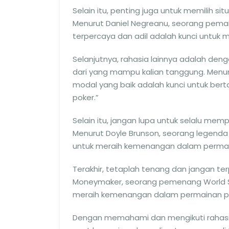
Selain itu, penting juga untuk memilih sit
Menurut Daniel Negreanu, seorang pemain 
terpercaya dan adil adalah kunci untuk 
Selanjutnya, rahasia lainnya adalah deng
dari yang mampu kalian tanggung. Menuru
modal yang baik adalah kunci untuk be
poker.”
Selain itu, jangan lupa untuk selalu me
Menurut Doyle Brunson, seorang legend
untuk meraih kemenangan dalam permai
Terakhir, tetaplah tenang dan jangan te
Moneymaker, seorang pemenang World Seri
meraih kemenangan dalam permainan pok
Dengan memahami dan mengikuti rahasia-