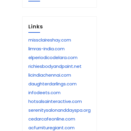
Links
missclaireshay.com
limras-india.com
elperiodicodelara.com
richiesbodyandpaint.net
licindiachennai.com
daughterdarlings.com
infodeets.com
hotsalsainteractive.com
serenitysalonanddayspa.org
cedarcafeonline.com
acfurnituregiant.com