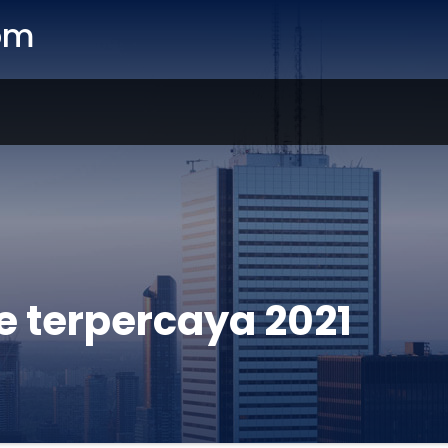
om
e terpercaya 2021