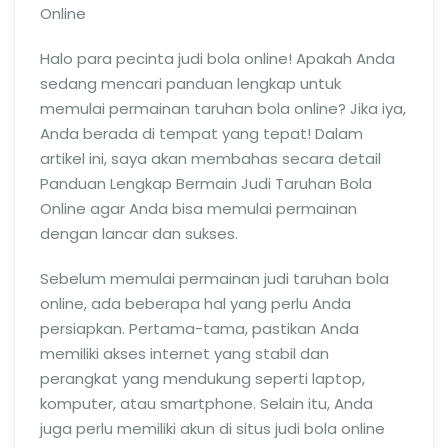
Online
Halo para pecinta judi bola online! Apakah Anda
sedang mencari panduan lengkap untuk
memulai permainan taruhan bola online? Jika iya,
Anda berada di tempat yang tepat! Dalam
artikel ini, saya akan membahas secara detail
Panduan Lengkap Bermain Judi Taruhan Bola
Online agar Anda bisa memulai permainan
dengan lancar dan sukses.
Sebelum memulai permainan judi taruhan bola
online, ada beberapa hal yang perlu Anda
persiapkan. Pertama-tama, pastikan Anda
memiliki akses internet yang stabil dan
perangkat yang mendukung seperti laptop,
komputer, atau smartphone. Selain itu, Anda
juga perlu memiliki akun di situs judi bola online