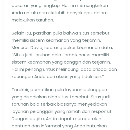
pasaran yang lengkap. Hal ini memungkinkan
Anda untuk memiliki lebih banyak opsi dalam
melakukan taruhan.
Selain itu, pastikan pula bahwa situs tersebut
memiliki sistem keamanan yang terjamin.
Menurut David, seorang pakar keamanan data,
“Situs judi taruhan bola terbaik harus memiliki
sistem keamanan yang canggih dan terjamin.
Hal ini penting untuk melindungi data pribadi dan
keuangan Anda dari akses yang tidak sah.”
Terakhir, perhatikan pula layanan pelanggan
yang disediakan oleh situs tersebut. Situs judi
taruhan bola terbaik biasanya menyediakan
layanan pelanggan yang ramah dan responsif.
Dengan begitu, Anda dapat memperoleh
bantuan dan informasi yang Anda butuhkan