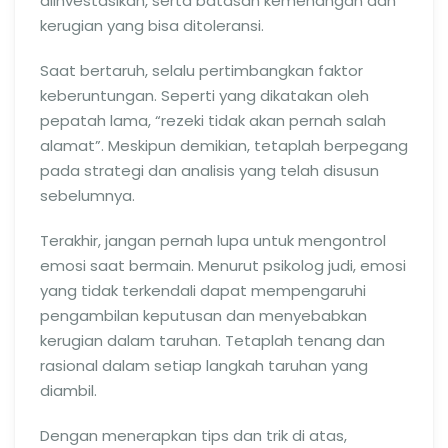
diinvestasikan, serta batasan kemenangan dan
kerugian yang bisa ditoleransi.
Saat bertaruh, selalu pertimbangkan faktor
keberuntungan. Seperti yang dikatakan oleh
pepatah lama, “rezeki tidak akan pernah salah
alamat”. Meskipun demikian, tetaplah berpegang
pada strategi dan analisis yang telah disusun
sebelumnya.
Terakhir, jangan pernah lupa untuk mengontrol
emosi saat bermain. Menurut psikolog judi, emosi
yang tidak terkendali dapat mempengaruhi
pengambilan keputusan dan menyebabkan
kerugian dalam taruhan. Tetaplah tenang dan
rasional dalam setiap langkah taruhan yang
diambil.
Dengan menerapkan tips dan trik di atas,