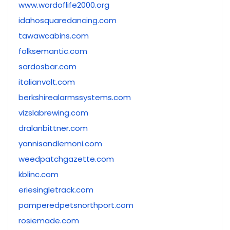
www.wordoflife2000.org
idahosquaredancing.com
tawawcabins.com
folksemantic.com
sardosbar.com
italianvolt.com
berkshirealarmssystems.com
vizslabrewing.com
dralanbittner.com
yannisandlemoni.com
weedpatchgazette.com
kblinc.com
eriesingletrack.com
pamperedpetsnorthport.com
rosiemade.com