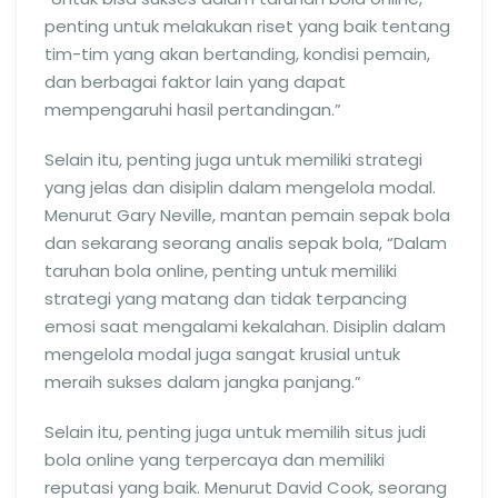
penting untuk melakukan riset yang baik tentang
tim-tim yang akan bertanding, kondisi pemain,
dan berbagai faktor lain yang dapat
mempengaruhi hasil pertandingan.”
Selain itu, penting juga untuk memiliki strategi
yang jelas dan disiplin dalam mengelola modal.
Menurut Gary Neville, mantan pemain sepak bola
dan sekarang seorang analis sepak bola, “Dalam
taruhan bola online, penting untuk memiliki
strategi yang matang dan tidak terpancing
emosi saat mengalami kekalahan. Disiplin dalam
mengelola modal juga sangat krusial untuk
meraih sukses dalam jangka panjang.”
Selain itu, penting juga untuk memilih situs judi
bola online yang terpercaya dan memiliki
reputasi yang baik. Menurut David Cook, seorang