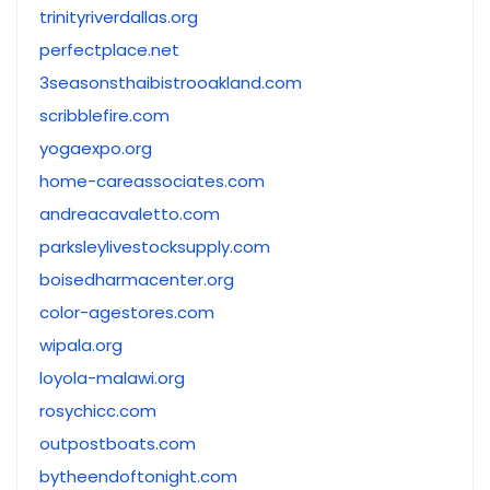
trinityriverdallas.org
perfectplace.net
3seasonsthaibistrooakland.com
scribblefire.com
yogaexpo.org
home-careassociates.com
andreacavaletto.com
parksleylivestocksupply.com
boisedharmacenter.org
color-agestores.com
wipala.org
loyola-malawi.org
rosychicc.com
outpostboats.com
bytheendoftonight.com