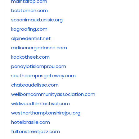
maintdrop.com
bobtoman.com
sosanimauxtunisie.org
kogroofing.com
alpinedentist.net
radioenergiadance.com
kookotheek.com
panayiotislamprou.com
southcampusgateway.com
chateaudelisse.com
wellborncommunityassociation.com
wildwoodfilmfestival.com
westnorthamptonshirejpu.org
hotelbrasile.com
fultonstreetjazz.com