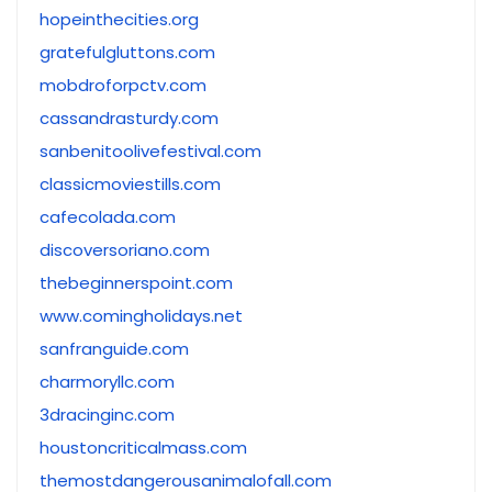
hopeinthecities.org
gratefulgluttons.com
mobdroforpctv.com
cassandrasturdy.com
sanbenitoolivefestival.com
classicmoviestills.com
cafecolada.com
discoversoriano.com
thebeginnerspoint.com
www.comingholidays.net
sanfranguide.com
charmoryllc.com
3dracinginc.com
houstoncriticalmass.com
themostdangerousanimalofall.com