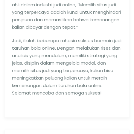
ahli dalam industri judi online, “Memilih situs judi
yang terpercaya adalah kunci untuk menghindari
penipuan dan memastikan bahwa kemenangan
kalian dibayar dengan tepat.”
Jadi, itulah beberapa rahasia sukses bermain judi
taruhan bola online. Dengan melakukan riset dan
analisis yang mendalam, memiliki strategi yang
jelas, disiplin dalam mengelola modal, dan
memilih situs judi yang terpercaya, kalian bisa
meningkatkan peluang kalian untuk meraih
kemenangan dalam taruhan bola online.
Selamat mencoba dan semoga sukses!