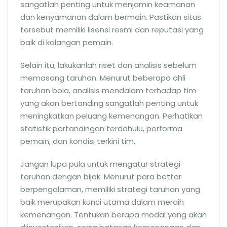
sangatlah penting untuk menjamin keamanan
dan kenyamanan dalam bermain. Pastikan situs
tersebut memiliki lisensi resmi dan reputasi yang
baik di kalangan pemain.
Selain itu, lakukanlah riset dan analisis sebelum
memasang taruhan. Menurut beberapa ahli
taruhan bola, analisis mendalam terhadap tim
yang akan bertanding sangatlah penting untuk
meningkatkan peluang kemenangan. Perhatikan
statistik pertandingan terdahulu, performa
pemain, dan kondisi terkini tim.
Jangan lupa pula untuk mengatur strategi
taruhan dengan bijak. Menurut para bettor
berpengalaman, memiliki strategi taruhan yang
baik merupakan kunci utama dalam meraih
kemenangan. Tentukan berapa modal yang akan