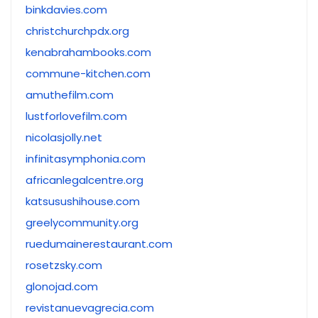
binkdavies.com
christchurchpdx.org
kenabrahambooks.com
commune-kitchen.com
amuthefilm.com
lustforlovefilm.com
nicolasjolly.net
infinitasymphonia.com
africanlegalcentre.org
katsusushihouse.com
greelycommunity.org
ruedumainerestaurant.com
rosetzsky.com
glonojad.com
revistanuevagrecia.com