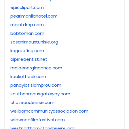
epicclipart.com
pearlmanilahotel.com
maintdrop.com
bobtoman.com
sosanimauxtunisie.org
kogroofing.com
alpinedentist.net
radioenergiadance.com
kookotheek.com
panayiotislamprou.com
southcampusgateway.com
chateaudelisse.com
wellborncommunityassociation.com
wildwoodfilmfestival.com
westnorthamptonshirejpu.org