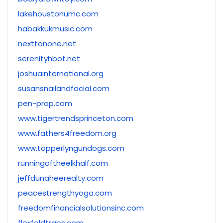
lakehoustonumc.com
habakkukmusic.com
nexttonone.net
serenityhbot.net
joshuainternational.org
susansnailandfacial.com
pen-prop.com
www.tigertrendsprinceton.com
www.fathers4freedom.org
www.topperlyngundogs.com
runningoftheelkhalf.com
jeffdunaheerealty.com
peacestrengthyoga.com
freedomfinancialsolutionsinc.com
flexfoldtraps.com