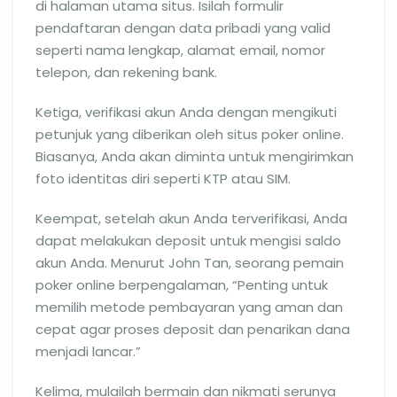
di halaman utama situs. Isilah formulir
pendaftaran dengan data pribadi yang valid
seperti nama lengkap, alamat email, nomor
telepon, dan rekening bank.
Ketiga, verifikasi akun Anda dengan mengikuti
petunjuk yang diberikan oleh situs poker online.
Biasanya, Anda akan diminta untuk mengirimkan
foto identitas diri seperti KTP atau SIM.
Keempat, setelah akun Anda terverifikasi, Anda
dapat melakukan deposit untuk mengisi saldo
akun Anda. Menurut John Tan, seorang pemain
poker online berpengalaman, “Penting untuk
memilih metode pembayaran yang aman dan
cepat agar proses deposit dan penarikan dana
menjadi lancar.”
Kelima, mulailah bermain dan nikmati serunya