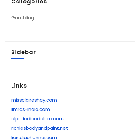
Categories
Gambling
Sidebar
Links
missclaireshay.com
limras-india.com
elperiodicodelara.com
richiesbodyandpaint.net
licindiachennai.com