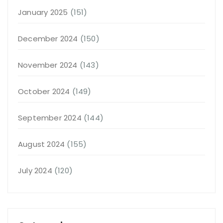
January 2025
(151)
December 2024
(150)
November 2024
(143)
October 2024
(149)
September 2024
(144)
August 2024
(155)
July 2024
(120)