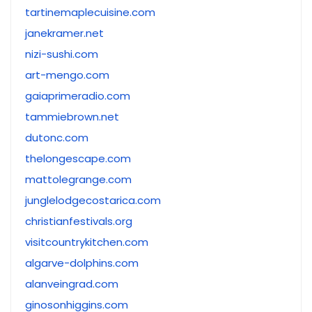
tartinemaplecuisine.com
janekramer.net
nizi-sushi.com
art-mengo.com
gaiaprimeradio.com
tammiebrown.net
dutonc.com
thelongescape.com
mattolegrange.com
junglelodgecostarica.com
christianfestivals.org
visitcountrykitchen.com
algarve-dolphins.com
alanveingrad.com
ginosonhiggins.com