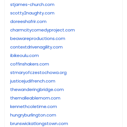
stjames-church.com
scotty2naughty.com
doreeshafrir.com
charmcitycomedyproject.com
beawareproductions.com
contextdrivenagility.com
ibikeoulu.com
coffinshakers.com
stmaryofczestochowa.org
justicejudifrench.com
thewanderingbridge.com
themalleablemom.com
kennethcoletime.com
hungryburlington.com
brunswickatlongstown.com