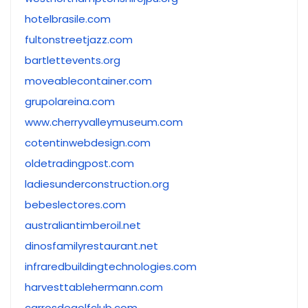
hotelbrasile.com
fultonstreetjazz.com
bartlettevents.org
moveablecontainer.com
grupolareina.com
www.cherryvalleymuseum.com
cotentinwebdesign.com
oldetradingpost.com
ladiesunderconstruction.org
bebeslectores.com
australiantimberoil.net
dinosfamilyrestaurant.net
infraredbuildingtechnologies.com
harvesttablehermann.com
carrosdegolfclub.com