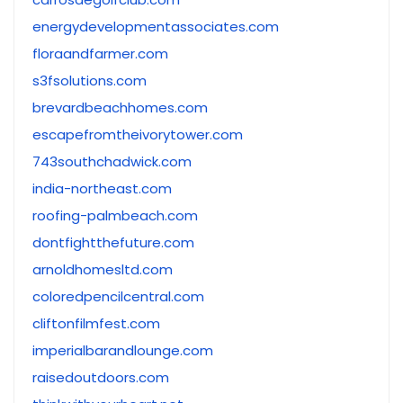
energydevelopmentassociates.com
floraandfarmer.com
s3fsolutions.com
brevardbeachhomes.com
escapefromtheivorytower.com
743southchadwick.com
india-northeast.com
roofing-palmbeach.com
dontfightthefuture.com
arnoldhomesltd.com
coloredpencilcentral.com
cliftonfilmfest.com
imperialbarandlounge.com
raisedoutdoors.com