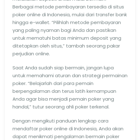
Berbagai metode pembayaran tersedia di situs
poker online di Indonesia, mulai dari transfer bank
hingga e-wallet. “Pilihlah metode pembayaran
yang paling nyaman bagi Anda dan pastikan
untuk mematuhi batas minimum deposit yang
ditetapkan oleh situs,” tambah seorang pakar
perjudian online.
Saat Anda sudah siap bermain, jangan lupa
untuk memahami aturan dan strategi permainan
poker. “Belajarlah dari para pemain
berpengalaman dan terus latih kemampuan
Anda agar bisa menjadi pemain poker yang
handal,” tutur seorang ahli poker terkenal.
Dengan mengikuti panduan lengkap cara
mendaftar poker online di Indonesia, Anda akan
dapat menikmati pengalaman bermain poker