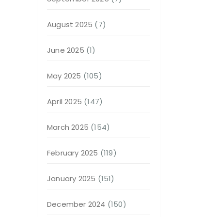
August 2025
(7)
June 2025
(1)
May 2025
(105)
April 2025
(147)
March 2025
(154)
February 2025
(119)
January 2025
(151)
December 2024
(150)