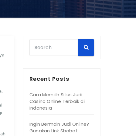
ya
Recent Posts
a.
Cara Memilih Situs Judi
Casino Online Terbaik di
si
Indonesia
i
Ingin Bermain Judi Online?
Gunakan Link Sbobet
kah