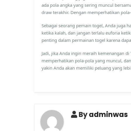
ada pola angka yang sering muncul bersama
draw terakhir. Dengan memperhatikan pola
Sebagai seorang pemain togel, Anda juga h
ketika kalah, dan jangan terlalu euforia k
penting dalam permainan togel karena da
Jadi, jika Anda ingin meraih kemenangan di 
memperhatikan pola-pola yang muncul, dan 
yakin Anda akan memiliki peluang yang leb
By
adminwas