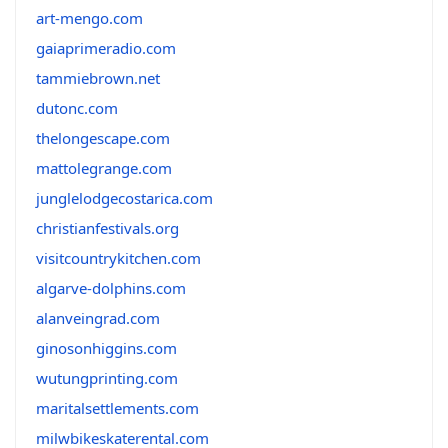
art-mengo.com
gaiaprimeradio.com
tammiebrown.net
dutonc.com
thelongescape.com
mattolegrange.com
junglelodgecostarica.com
christianfestivals.org
visitcountrykitchen.com
algarve-dolphins.com
alanveingrad.com
ginosonhiggins.com
wutungprinting.com
maritalsettlements.com
milwbikeskaterental.com