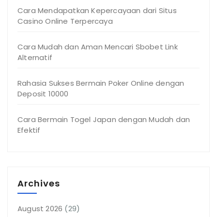
Cara Mendapatkan Kepercayaan dari Situs
Casino Online Terpercaya
Cara Mudah dan Aman Mencari Sbobet Link
Alternatif
Rahasia Sukses Bermain Poker Online dengan
Deposit 10000
Cara Bermain Togel Japan dengan Mudah dan
Efektif
Archives
August 2026
(29)