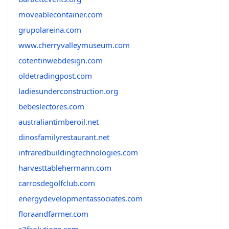
moveablecontainer.com
grupolareina.com
www.cherryvalleymuseum.com
cotentinwebdesign.com
oldetradingpost.com
ladiesunderconstruction.org
bebeslectores.com
australiantimberoil.net
dinosfamilyrestaurant.net
infraredbuildingtechnologies.com
harvesttablehermann.com
carrosdegolfclub.com
energydevelopmentassociates.com
floraandfarmer.com