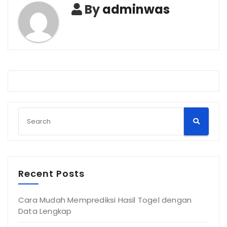
By
adminwas
Recent Posts
Cara Mudah Memprediksi Hasil Togel dengan
Data Lengkap