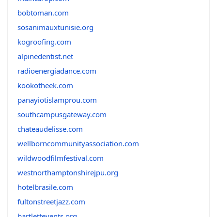
bobtoman.com
sosanimauxtunisie.org
kogroofing.com
alpinedentist.net
radioenergiadance.com
kookotheek.com
panayiotislamprou.com
southcampusgateway.com
chateaudelisse.com
wellborncommunityassociation.com
wildwoodfilmfestival.com
westnorthamptonshirejpu.org
hotelbrasile.com
fultonstreetjazz.com
bartlettevents.org