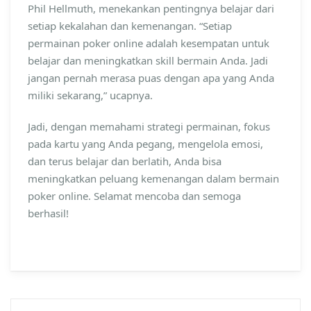
Phil Hellmuth, menekankan pentingnya belajar dari
setiap kekalahan dan kemenangan. “Setiap
permainan poker online adalah kesempatan untuk
belajar dan meningkatkan skill bermain Anda. Jadi
jangan pernah merasa puas dengan apa yang Anda
miliki sekarang,” ucapnya.
Jadi, dengan memahami strategi permainan, fokus
pada kartu yang Anda pegang, mengelola emosi,
dan terus belajar dan berlatih, Anda bisa
meningkatkan peluang kemenangan dalam bermain
poker online. Selamat mencoba dan semoga
berhasil!