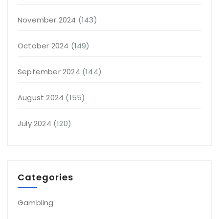
November 2024
(143)
October 2024
(149)
September 2024
(144)
August 2024
(155)
July 2024
(120)
Categories
Gambling