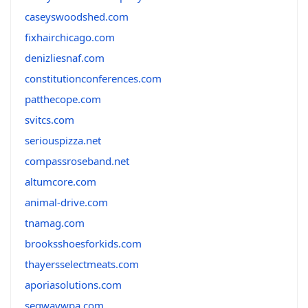
caseyswoodshed.com
fixhairchicago.com
denizliesnaf.com
constitutionconferences.com
patthecope.com
svitcs.com
seriouspizza.net
compassroseband.net
altumcore.com
animal-drive.com
tnamag.com
brooksshoesforkids.com
thayersselectmeats.com
aporiasolutions.com
segwaywpa.com