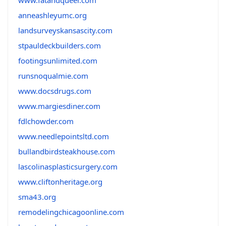
www.fatandqueer.com
anneashleyumc.org
landsurveyskansascity.com
stpauldeckbuilders.com
footingsunlimited.com
runsnoqualmie.com
www.docsdrugs.com
www.margiesdiner.com
fdlchowder.com
www.needlepointsltd.com
bullandbirdsteakhouse.com
lascolinasplasticsurgery.com
www.cliftonheritage.org
sma43.org
remodelingchicagoonline.com