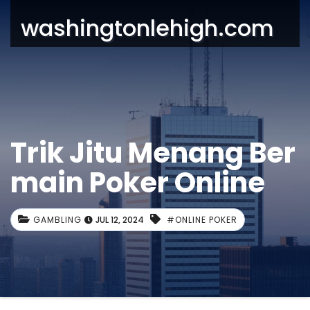
washingtonlehigh.com
Trik Jitu Menang Ber
main Poker Online
GAMBLING
JUL 12, 2024
#ONLINE POKER