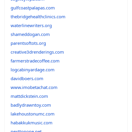
gulfcoastpalapas.com
thebridgehealthclinics.com
waterlinewriters.org
shameddogan.com
parentsoftots.org
creative3drenderings.com
farmerstradecoffee.com
logcabinyardage.com
davidboers.com
www.imobetachat.com
mattdickstein.com
badlydrawntoy.com
lakehoustonumc.com
habakkukmusic.com
nexttonone.net