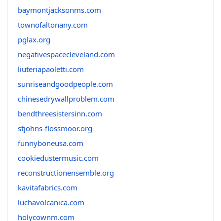
baymontjacksonms.com
townofaltonany.com
pglax.org
negativespacecleveland.com
liuteriapaoletti.com
sunriseandgoodpeople.com
chinesedrywallproblem.com
bendthreesistersinn.com
stjohns-flossmoor.org
funnyboneusa.com
cookiedustermusic.com
reconstructionensemble.org
kavitafabrics.com
luchavolcanica.com
holycownm.com