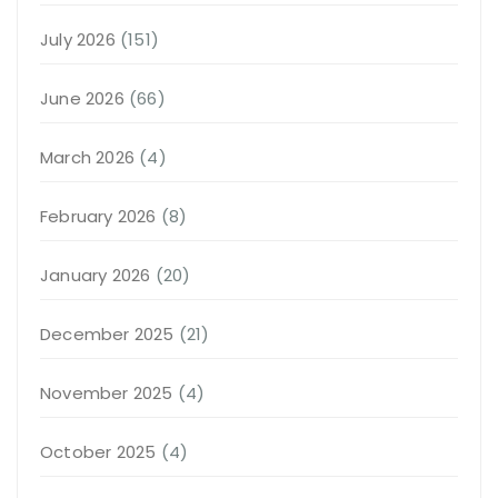
July 2026
(151)
June 2026
(66)
March 2026
(4)
February 2026
(8)
January 2026
(20)
December 2025
(21)
November 2025
(4)
October 2025
(4)