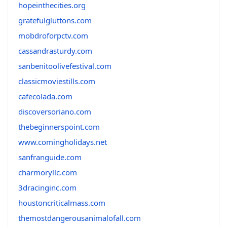
hopeinthecities.org
gratefulgluttons.com
mobdroforpctv.com
cassandrasturdy.com
sanbenitoolivefestival.com
classicmoviestills.com
cafecolada.com
discoversoriano.com
thebeginnerspoint.com
www.comingholidays.net
sanfranguide.com
charmoryllc.com
3dracinginc.com
houstoncriticalmass.com
themostdangerousanimalofall.com