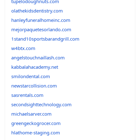
tupelodoughnuts.com
olathekidsdentistry.com
hanleyfuneralhomeinc.com
mejorpaquetesorlando.com
1stand10sportsbarandgrill.com
w4btx.com
angelstouchnaillash.com
kabbalahacademy.net
smilondental.com
newstarcollision.com
sasrentals.com
secondsighttechnology.com
michaelsarver.com
greengeckogrocer.com
hlathome-staging.com