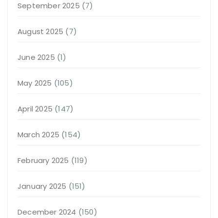
September 2025
(7)
August 2025
(7)
June 2025
(1)
May 2025
(105)
April 2025
(147)
March 2025
(154)
February 2025
(119)
January 2025
(151)
December 2024
(150)