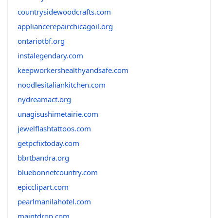
countrysidewoodcrafts.com
appliancerepairchicagoil.org
ontariotbf.org
instalegendary.com
keepworkershealthyandsafe.com
noodlesitaliankitchen.com
nydreamact.org
unagisushimetairie.com
jewelflashtattoos.com
getpcfixtoday.com
bbrtbandra.org
bluebonnetcountry.com
epicclipart.com
pearlmanilahotel.com
maintdrop.com