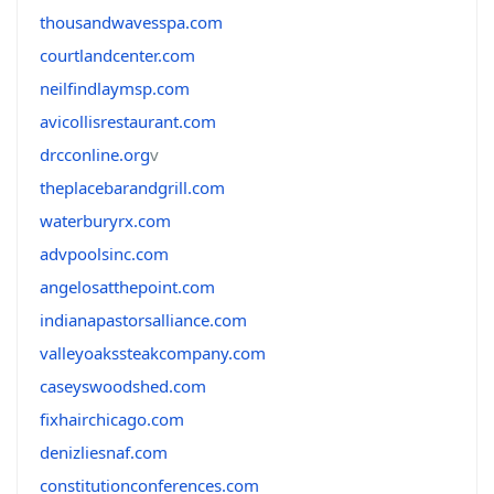
thousandwavesspa.com
courtlandcenter.com
neilfindlaymsp.com
avicollisrestaurant.com
drcconline.org
v
theplacebarandgrill.com
waterburyrx.com
advpoolsinc.com
angelosatthepoint.com
indianapastorsalliance.com
valleyoakssteakcompany.com
caseyswoodshed.com
fixhairchicago.com
denizliesnaf.com
constitutionconferences.com