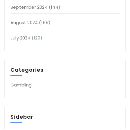
September 2024
(144)
August 2024
(155)
July 2024
(120)
Categories
Gambling
Sidebar