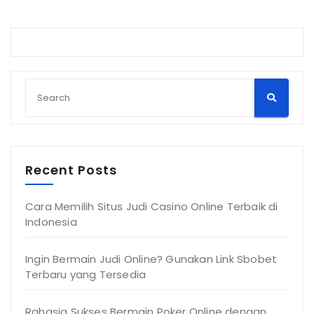
Recent Posts
Cara Memilih Situs Judi Casino Online Terbaik di
Indonesia
Ingin Bermain Judi Online? Gunakan Link Sbobet
Terbaru yang Tersedia
Rahasia Sukses Bermain Poker Online dengan