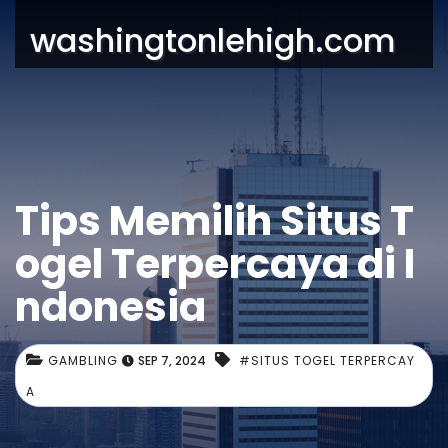
washingtonlehigh.com
Tips Memilih Situs T
ogel Terpercaya di I
ndonesia
GAMBLING
SEP 7, 2024
#SITUS TOGEL TERPERCAY
A