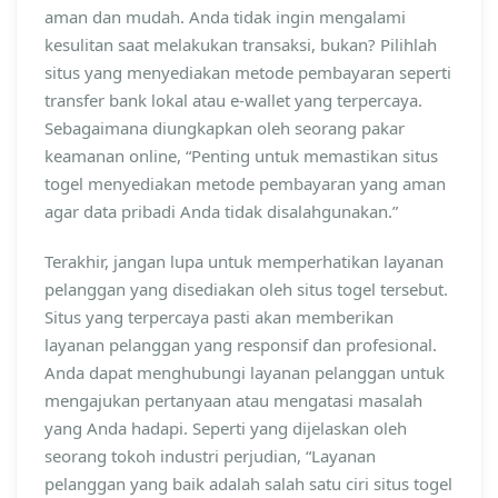
aman dan mudah. Anda tidak ingin mengalami
kesulitan saat melakukan transaksi, bukan? Pilihlah
situs yang menyediakan metode pembayaran seperti
transfer bank lokal atau e-wallet yang terpercaya.
Sebagaimana diungkapkan oleh seorang pakar
keamanan online, “Penting untuk memastikan situs
togel menyediakan metode pembayaran yang aman
agar data pribadi Anda tidak disalahgunakan.”
Terakhir, jangan lupa untuk memperhatikan layanan
pelanggan yang disediakan oleh situs togel tersebut.
Situs yang terpercaya pasti akan memberikan
layanan pelanggan yang responsif dan profesional.
Anda dapat menghubungi layanan pelanggan untuk
mengajukan pertanyaan atau mengatasi masalah
yang Anda hadapi. Seperti yang dijelaskan oleh
seorang tokoh industri perjudian, “Layanan
pelanggan yang baik adalah salah satu ciri situs togel