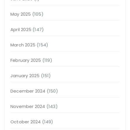
May 2025
(105)
April 2025
(147)
March 2025
(154)
February 2025
(119)
January 2025
(151)
December 2024
(150)
November 2024
(143)
October 2024
(149)