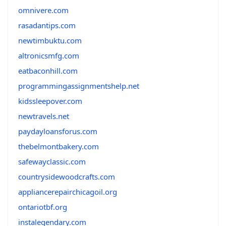
omnivere.com
rasadantips.com
newtimbuktu.com
altronicsmfg.com
eatbaconhill.com
programmingassignmentshelp.net
kidssleepover.com
newtravels.net
paydayloansforus.com
thebelmontbakery.com
safewayclassic.com
countrysidewoodcrafts.com
appliancerepairchicagoil.org
ontariotbf.org
instalegendary.com