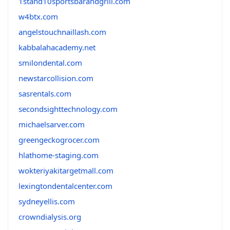
1stand10sportsbarandgrill.com
w4btx.com
angelstouchnaillash.com
kabbalahacademy.net
smilondental.com
newstarcollision.com
sasrentals.com
secondsighttechnology.com
michaelsarver.com
greengeckogrocer.com
hlathome-staging.com
wokteriyakitargetmall.com
lexingtondentalcenter.com
sydneyellis.com
crowndialysis.org