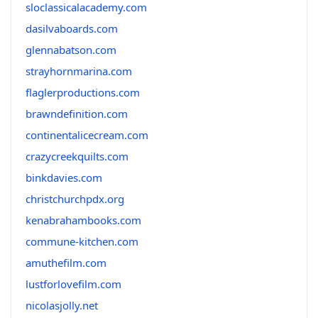
sloclassicalacademy.com
dasilvaboards.com
glennabatson.com
strayhornmarina.com
flaglerproductions.com
brawndefinition.com
continentalicecream.com
crazycreekquilts.com
binkdavies.com
christchurchpdx.org
kenabrahambooks.com
commune-kitchen.com
amuthefilm.com
lustforlovefilm.com
nicolasjolly.net