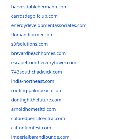
harvesttablehermann.com
carrosdegolfclub.com
energydevelopmentassociates.com
floraandfarmer.com
s3fsolutions.com
brevardbeachhomes.com
escapefromtheivorytower.com
743southchadwick.com
india-northeast.com
roofing-palmbeach.com
dontfightthefuture.com
arnoldhomesltd.com
coloredpencilcentral.com
cliftonfilmfest.com
imperialbarandlounge.com