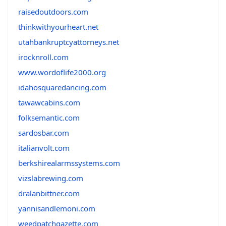
raisedoutdoors.com
thinkwithyourheart.net
utahbankruptcyattorneys.net
irocknroll.com
www.wordoflife2000.org
idahosquaredancing.com
tawawcabins.com
folksemantic.com
sardosbar.com
italianvolt.com
berkshirealarmssystems.com
vizslabrewing.com
dralanbittner.com
yannisandlemoni.com
weedpatchgazette.com