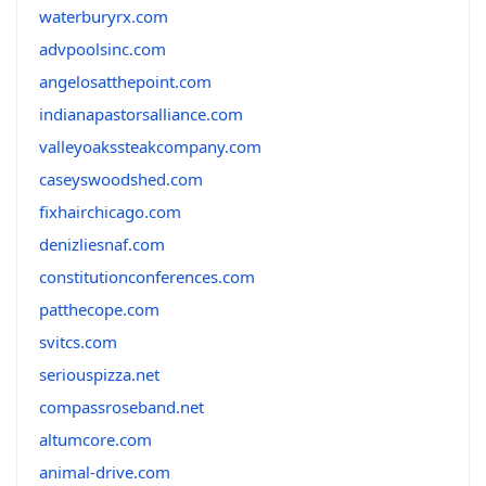
waterburyrx.com
advpoolsinc.com
angelosatthepoint.com
indianapastorsalliance.com
valleyoakssteakcompany.com
caseyswoodshed.com
fixhairchicago.com
denizliesnaf.com
constitutionconferences.com
patthecope.com
svitcs.com
seriouspizza.net
compassroseband.net
altumcore.com
animal-drive.com