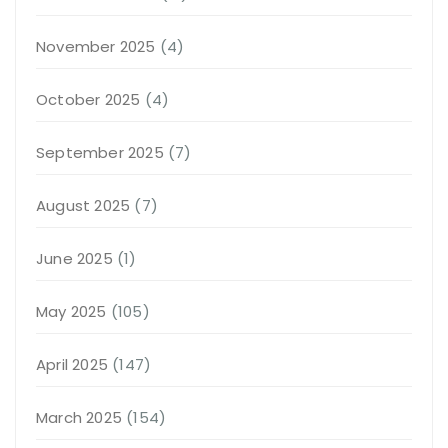
November 2025
(4)
October 2025
(4)
September 2025
(7)
August 2025
(7)
June 2025
(1)
May 2025
(105)
April 2025
(147)
March 2025
(154)