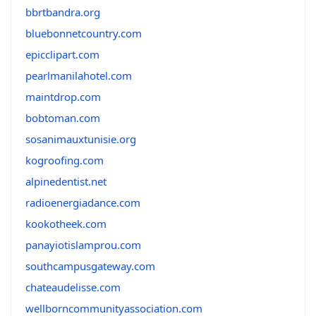
bbrtbandra.org
bluebonnetcountry.com
epicclipart.com
pearlmanilahotel.com
maintdrop.com
bobtoman.com
sosanimauxtunisie.org
kogroofing.com
alpinedentist.net
radioenergiadance.com
kookotheek.com
panayiotislamprou.com
southcampusgateway.com
chateaudelisse.com
wellborncommunityassociation.com