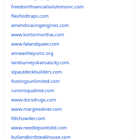
freedomfinancialsolutionsinc.com
flexfoldtraps.com
amendsracingengines.com
www.kortormorthai.com
www.fatandqueer.com
anneashleyumc.org
landsurveyskansascity.com
stpauldeckbuilders.com
footingsunlimited.com
runsnoqualmie.com
www.docsdrugs.com
www.margiesdiner.com
fdlchowder.com
www.needlepointsltd.com
bullandbirdsteakhouse.com