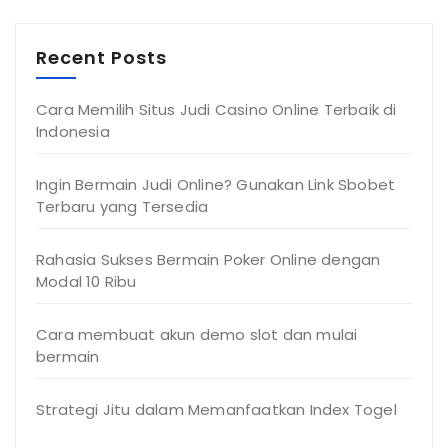
Recent Posts
Cara Memilih Situs Judi Casino Online Terbaik di
Indonesia
Ingin Bermain Judi Online? Gunakan Link Sbobet
Terbaru yang Tersedia
Rahasia Sukses Bermain Poker Online dengan
Modal 10 Ribu
Cara membuat akun demo slot dan mulai
bermain
Strategi Jitu dalam Memanfaatkan Index Togel