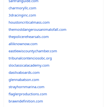
sanfranguide.com
charmoryllc.com
3dracinginc.com
houstoncriticalmass.com
themostdangerousanimalofall.com
thepolicerehearsals.com
alliknownow.com
eastlewiscountychamber.com
tribunalcontenciosobc.org
sloclassicalacademy.com
dasilvaboards.com
glennabatson.com
strayhornmarina.com
flaglerproductions.com
brawndefinition.com