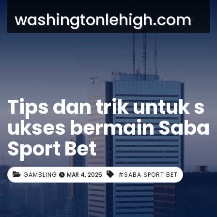
washingtonlehigh.com
Tips dan trik untuk s
ukses bermain Saba
Sport Bet
GAMBLING
MAR 4, 2025
#SABA SPORT BET