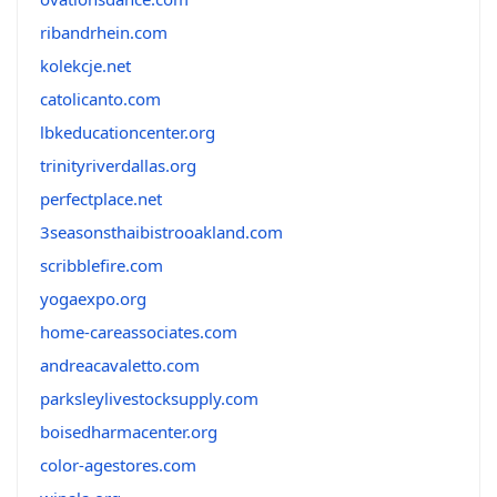
ribandrhein.com
kolekcje.net
catolicanto.com
lbkeducationcenter.org
trinityriverdallas.org
perfectplace.net
3seasonsthaibistrooakland.com
scribblefire.com
yogaexpo.org
home-careassociates.com
andreacavaletto.com
parksleylivestocksupply.com
boisedharmacenter.org
color-agestores.com