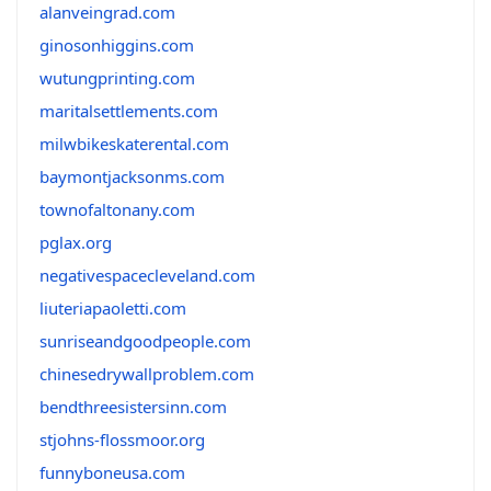
alanveingrad.com
ginosonhiggins.com
wutungprinting.com
maritalsettlements.com
milwbikeskaterental.com
baymontjacksonms.com
townofaltonany.com
pglax.org
negativespacecleveland.com
liuteriapaoletti.com
sunriseandgoodpeople.com
chinesedrywallproblem.com
bendthreesistersinn.com
stjohns-flossmoor.org
funnyboneusa.com