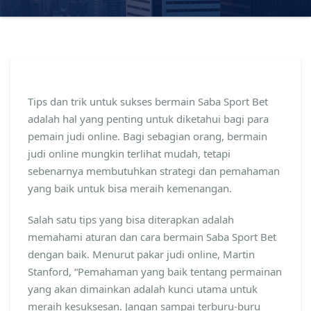
Tips dan trik untuk sukses bermain Saba Sport Bet
adalah hal yang penting untuk diketahui bagi para
pemain judi online. Bagi sebagian orang, bermain
judi online mungkin terlihat mudah, tetapi
sebenarnya membutuhkan strategi dan pemahaman
yang baik untuk bisa meraih kemenangan.
Salah satu tips yang bisa diterapkan adalah
memahami aturan dan cara bermain Saba Sport Bet
dengan baik. Menurut pakar judi online, Martin
Stanford, “Pemahaman yang baik tentang permainan
yang akan dimainkan adalah kunci utama untuk
meraih kesuksesan. Jangan sampai terburu-buru