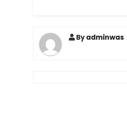
By
adminwas