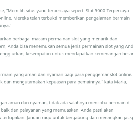
e, “Memilih situs yang terpercaya seperti Slot 5000 Terpercaya
 online. Mereka telah terbukti memberikan pengalaman bermain
nya.”
awarkan berbagai macam permainan slot yang menarik dan
odern, Anda bisa menemukan semua jenis permainan slot yang An
ng menggiurkan, kesempatan untuk mendapatkan kemenangan besa
ermain yang aman dan nyaman bagi para penggemar slot online.
ik dan mengutamakan kepuasan para pemainnya,” kata Maria,
dengan aman dan nyaman, tidak ada salahnya mencoba bermain di
g baik dan pelayanan yang memuaskan, Anda pasti akan
 terlupakan. Jangan ragu untuk bergabung dan menangkan jack