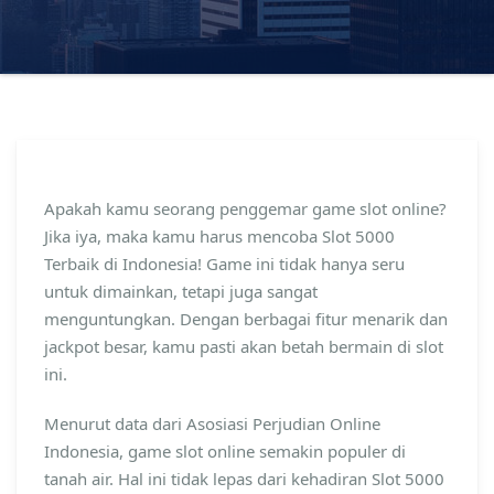
Apakah kamu seorang penggemar game slot online?
Jika iya, maka kamu harus mencoba Slot 5000
Terbaik di Indonesia! Game ini tidak hanya seru
untuk dimainkan, tetapi juga sangat
menguntungkan. Dengan berbagai fitur menarik dan
jackpot besar, kamu pasti akan betah bermain di slot
ini.
Menurut data dari Asosiasi Perjudian Online
Indonesia, game slot online semakin populer di
tanah air. Hal ini tidak lepas dari kehadiran Slot 5000