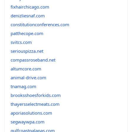
fixhairchicago.com
denizliesnaf.com
constitutionconferences.com
patthecope.com
svitcs.com
seriouspizza.net
compassroseband.net
altumcore.com
animal-drive.com
tnamag.com
brooksshoesforkids.com
thayersselectmeats.com
aporiasolutions.com
segwaywpa.com
gulfcoastpalapas.com