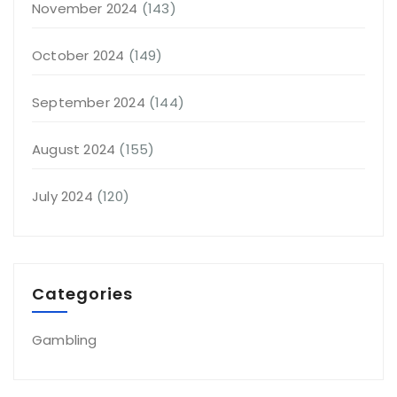
November 2024
(143)
October 2024
(149)
September 2024
(144)
August 2024
(155)
July 2024
(120)
Categories
Gambling