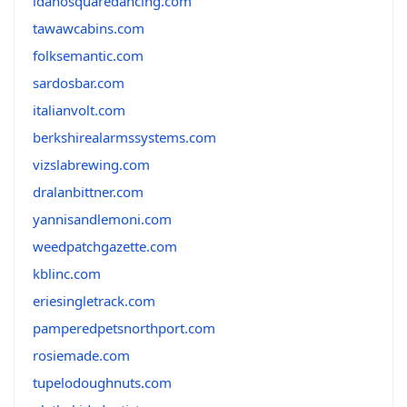
idahosquaredancing.com
tawawcabins.com
folksemantic.com
sardosbar.com
italianvolt.com
berkshirealarmssystems.com
vizslabrewing.com
dralanbittner.com
yannisandlemoni.com
weedpatchgazette.com
kblinc.com
eriesingletrack.com
pamperedpetsnorthport.com
rosiemade.com
tupelodoughnuts.com