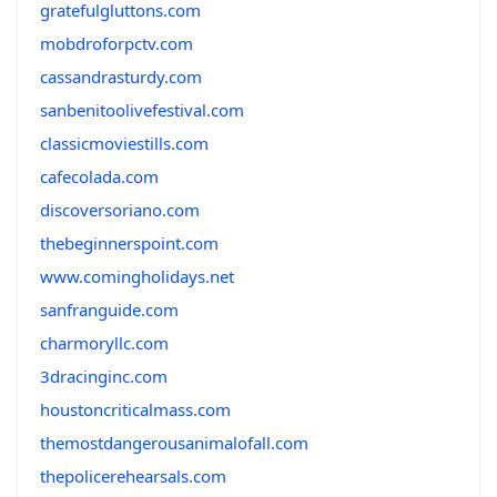
gratefulgluttons.com
mobdroforpctv.com
cassandrasturdy.com
sanbenitoolivefestival.com
classicmoviestills.com
cafecolada.com
discoversoriano.com
thebeginnerspoint.com
www.comingholidays.net
sanfranguide.com
charmoryllc.com
3dracinginc.com
houstoncriticalmass.com
themostdangerousanimalofall.com
thepolicerehearsals.com