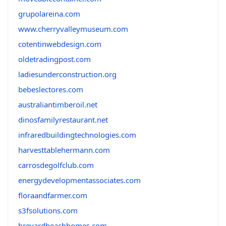
grupolareina.com
www.cherryvalleymuseum.com
cotentinwebdesign.com
oldetradingpost.com
ladiesunderconstruction.org
bebeslectores.com
australiantimberoil.net
dinosfamilyrestaurant.net
infraredbuildingtechnologies.com
harvesttablehermann.com
carrosdegolfclub.com
energydevelopmentassociates.com
floraandfarmer.com
s3fsolutions.com
brevardbeachhomes.com