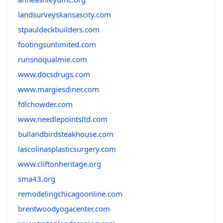
landsurveyskansascity.com
stpauldeckbuilders.com
footingsunlimited.com
runsnoqualmie.com
www.docsdrugs.com
www.margiesdiner.com
fdlchowder.com
www.needlepointsltd.com
bullandbirdsteakhouse.com
lascolinasplasticsurgery.com
www.cliftonheritage.org
sma43.org
remodelingchicagoonline.com
brentwoodyogacenter.com