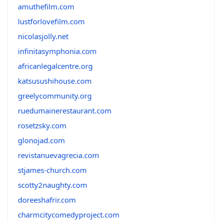
amuthefilm.com
lustforlovefilm.com
nicolasjolly.net
infinitasymphonia.com
africanlegalcentre.org
katsusushihouse.com
greelycommunity.org
ruedumainerestaurant.com
rosetzsky.com
glonojad.com
revistanuevagrecia.com
stjames-church.com
scotty2naughty.com
doreeshafrir.com
charmcitycomedyproject.com