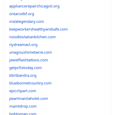
appliancerepairchicagoil.org
ontariotbf.org
instalegendary.com
keepworkershealthyandsafe.com
noodlesitaliankitchen.com
nydreamact.org
unagisushimetairie.com
jewelflashtattoos.com
getpcfixtoday.com
bbrtbandra.org
bluebonnetcountry.com
epicclipart.com
pearlmanilahotel.com
maintdrop.com
bobtoman.com