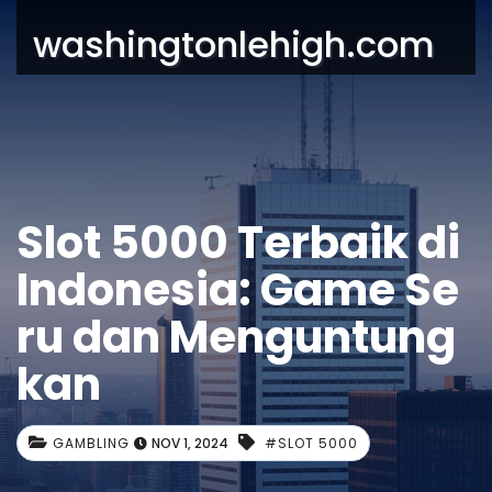
washingtonlehigh.com
Slot 5000 Terbaik di
Indonesia: Game Se
ru dan Menguntung
kan
GAMBLING
NOV 1, 2024
#SLOT 5000