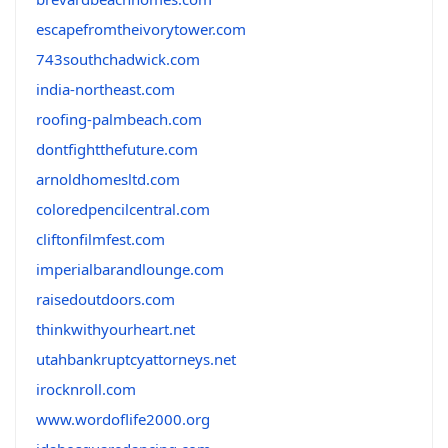
escapefromtheivorytower.com
743southchadwick.com
india-northeast.com
roofing-palmbeach.com
dontfightthefuture.com
arnoldhomesltd.com
coloredpencilcentral.com
cliftonfilmfest.com
imperialbarandlounge.com
raisedoutdoors.com
thinkwithyourheart.net
utahbankruptcyattorneys.net
irocknroll.com
www.wordoflife2000.org