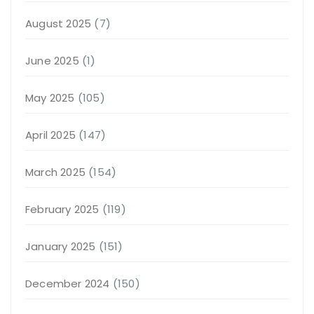
August 2025
(7)
June 2025
(1)
May 2025
(105)
April 2025
(147)
March 2025
(154)
February 2025
(119)
January 2025
(151)
December 2024
(150)