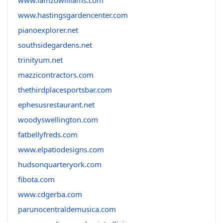
www.iamzowilliams.com
www.hastingsgardencenter.com
pianoexplorer.net
southsidegardens.net
trinityum.net
mazzicontractors.com
thethirdplacesportsbar.com
ephesusrestaurant.net
woodyswellington.com
fatbellyfreds.com
www.elpatiodesigns.com
hudsonquarteryork.com
fibota.com
www.cdgerba.com
parunocentraldemusica.com