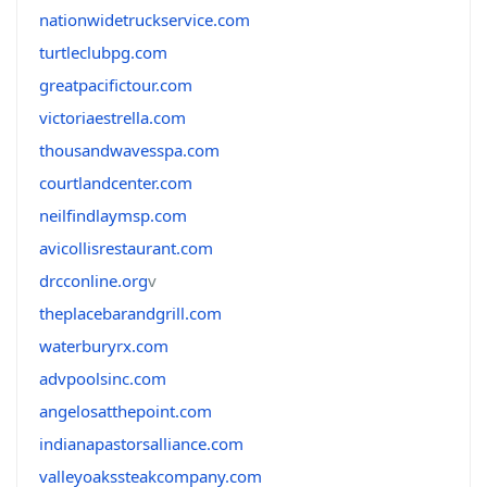
nationwidetruckservice.com
turtleclubpg.com
greatpacifictour.com
victoriaestrella.com
thousandwavesspa.com
courtlandcenter.com
neilfindlaymsp.com
avicollisrestaurant.com
drcconline.org
v
theplacebarandgrill.com
waterburyrx.com
advpoolsinc.com
angelosatthepoint.com
indianapastorsalliance.com
valleyoakssteakcompany.com