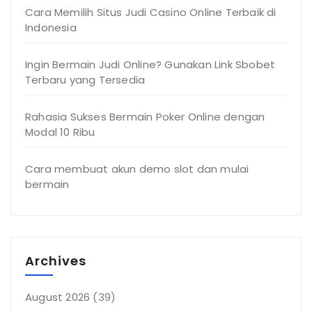
Cara Memilih Situs Judi Casino Online Terbaik di
Indonesia
Ingin Bermain Judi Online? Gunakan Link Sbobet
Terbaru yang Tersedia
Rahasia Sukses Bermain Poker Online dengan
Modal 10 Ribu
Cara membuat akun demo slot dan mulai
bermain
Archives
August 2026
(39)