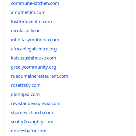
commune-kitchen.com
amuthefilm.com
lustforlovefilm.com
nicolasjolly.net
infinitasymphonia.com
africanlegalcentre.org
katsusushihouse.com
greelycommunity.org
ruedumainerestaurant.com
rosetzsky.com
glonojad.com
revistanuevagrecia.com
stjames-church.com
scotty2naughty.com
doreeshafrir.com