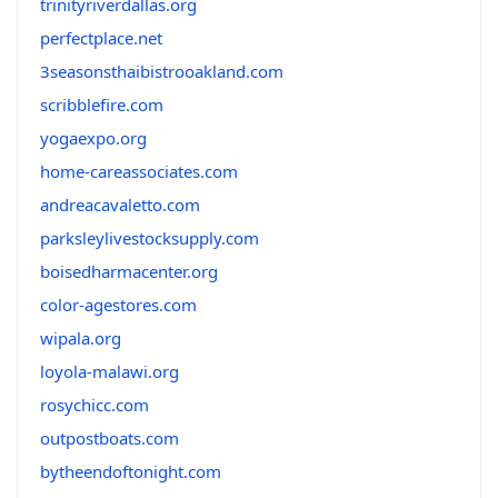
trinityriverdallas.org
perfectplace.net
3seasonsthaibistrooakland.com
scribblefire.com
yogaexpo.org
home-careassociates.com
andreacavaletto.com
parksleylivestocksupply.com
boisedharmacenter.org
color-agestores.com
wipala.org
loyola-malawi.org
rosychicc.com
outpostboats.com
bytheendoftonight.com