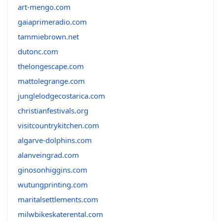
art-mengo.com
gaiaprimeradio.com
tammiebrown.net
dutonc.com
thelongescape.com
mattolegrange.com
junglelodgecostarica.com
christianfestivals.org
visitcountrykitchen.com
algarve-dolphins.com
alanveingrad.com
ginosonhiggins.com
wutungprinting.com
maritalsettlements.com
milwbikeskaterental.com