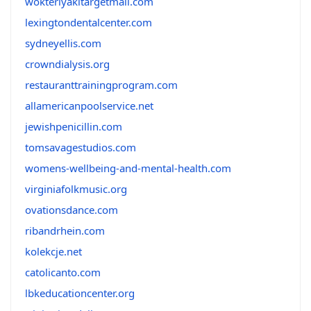
wokteriyakitargetmall.com
lexingtondentalcenter.com
sydneyellis.com
crowndialysis.org
restauranttrainingprogram.com
allamericanpoolservice.net
jewishpenicillin.com
tomsavagestudios.com
womens-wellbeing-and-mental-health.com
virginiafolkmusic.org
ovationsdance.com
ribandrhein.com
kolekcje.net
catolicanto.com
lbkeducationcenter.org