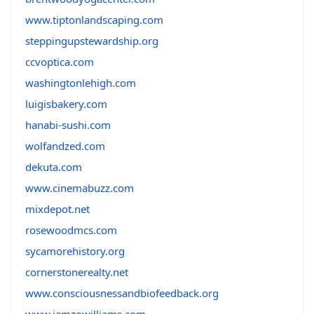
www.tiptonlandscaping.com
steppingupstewardship.org
ccvoptica.com
washingtonlehigh.com
luigisbakery.com
hanabi-sushi.com
wolfandzed.com
dekuta.com
www.cinemabuzz.com
mixdepot.net
rosewoodmcs.com
sycamorehistory.org
cornerstonerealty.net
www.consciousnessandbiofeedback.org