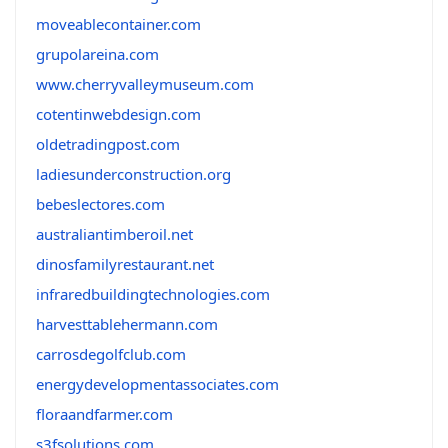
moveablecontainer.com
grupolareina.com
www.cherryvalleymuseum.com
cotentinwebdesign.com
oldetradingpost.com
ladiesunderconstruction.org
bebeslectores.com
australiantimberoil.net
dinosfamilyrestaurant.net
infraredbuildingtechnologies.com
harvesttablehermann.com
carrosdegolfclub.com
energydevelopmentassociates.com
floraandfarmer.com
s3fsolutions.com