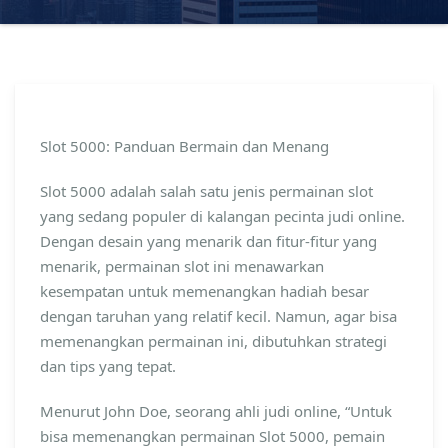
Slot 5000: Panduan Bermain dan Menang
Slot 5000 adalah salah satu jenis permainan slot
yang sedang populer di kalangan pecinta judi online.
Dengan desain yang menarik dan fitur-fitur yang
menarik, permainan slot ini menawarkan
kesempatan untuk memenangkan hadiah besar
dengan taruhan yang relatif kecil. Namun, agar bisa
memenangkan permainan ini, dibutuhkan strategi
dan tips yang tepat.
Menurut John Doe, seorang ahli judi online, “Untuk
bisa memenangkan permainan Slot 5000, pemain