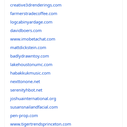
creative3drenderings.com
farmerstradecoffee.com
logcabinyardage.com
davidboers.com
www.imobetachat.com
mattdickstein.com
badlydrawntoy.com
lakehoustonumc.com
habakkukmusic.com
nexttonone.net
serenityhbot.net
joshuainternational.org
susansnailandfacial.com
pen-prop.com
www.tigertrendsprinceton.com