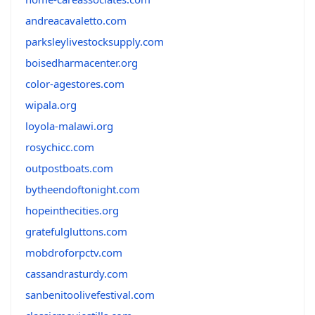
andreacavaletto.com
parksleylivestocksupply.com
boisedharmacenter.org
color-agestores.com
wipala.org
loyola-malawi.org
rosychicc.com
outpostboats.com
bytheendoftonight.com
hopeinthecities.org
gratefulgluttons.com
mobdroforpctv.com
cassandrasturdy.com
sanbenitoolivefestival.com