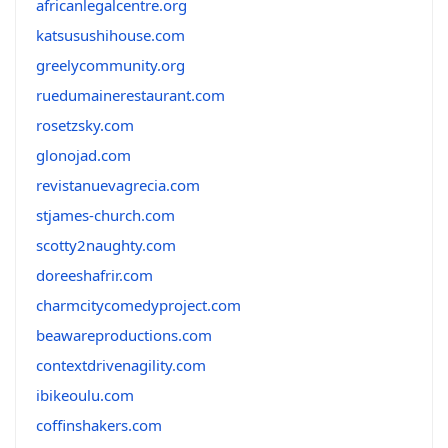
africanlegalcentre.org
katsusushihouse.com
greelycommunity.org
ruedumainerestaurant.com
rosetzsky.com
glonojad.com
revistanuevagrecia.com
stjames-church.com
scotty2naughty.com
doreeshafrir.com
charmcitycomedyproject.com
beawareproductions.com
contextdrivenagility.com
ibikeoulu.com
coffinshakers.com