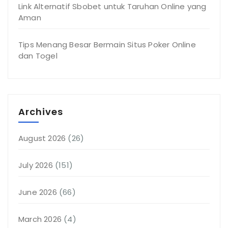
Link Alternatif Sbobet untuk Taruhan Online yang
Aman
Tips Menang Besar Bermain Situs Poker Online
dan Togel
Archives
August 2026
(26)
July 2026
(151)
June 2026
(66)
March 2026
(4)