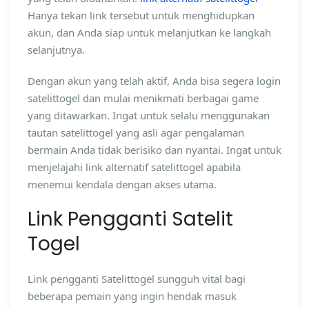
Hanya tekan link tersebut untuk menghidupkan
akun, dan Anda siap untuk melanjutkan ke langkah
selanjutnya.
Dengan akun yang telah aktif, Anda bisa segera login
satelittogel dan mulai menikmati berbagai game
yang ditawarkan. Ingat untuk selalu menggunakan
tautan satelittogel yang asli agar pengalaman
bermain Anda tidak berisiko dan nyantai. Ingat untuk
menjelajahi link alternatif satelittogel apabila
menemui kendala dengan akses utama.
Link Pengganti Satelit
Togel
Link pengganti Satelittogel sungguh vital bagi
beberapa pemain yang ingin hendak masuk