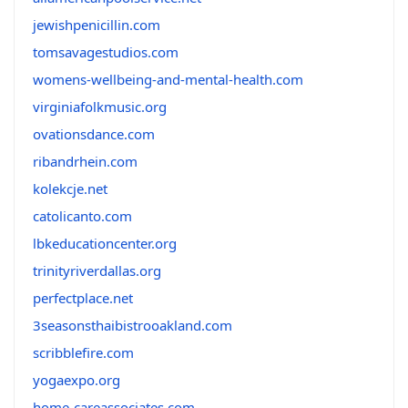
jewishpenicillin.com
tomsavagestudios.com
womens-wellbeing-and-mental-health.com
virginiafolkmusic.org
ovationsdance.com
ribandrhein.com
kolekcje.net
catolicanto.com
lbkeducationcenter.org
trinityriverdallas.org
perfectplace.net
3seasonsthaibistrooakland.com
scribblefire.com
yogaexpo.org
home-careassociates.com