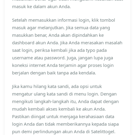
masuk ke dalam akun Anda.
Setelah memasukkan informasi login, klik tombol
masuk agar melanjutkan. Jika semua data yang
masukkan benar, Anda akan dipindahkan ke
dashboard akun Anda. Jika Anda merasakan masalah
saat login, periksa kembali jika ada typo pada
username atau password. Juga, jangan lupa juga
koneksi internet Anda terjamin agar proses login
berjalan dengan baik tanpa ada kendala.
Jika kamu hilang kata sandi, ada opsi untuk
mengatur ulang kata sandi di menu login. Dengan
mengikuti langkah-langkah itu, Anda dapat dengan
mudah kembali akses kembali ke akun Anda.
Pastikan diingat untuk menjaga kerahasiaan data
login Anda dan tidak memberikannya kepada siapa
pun demi perlindungan akun Anda di Satelittogel.