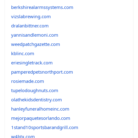
berkshirealarmssystems.com
vizslabrewing.com
dralanbittner.com
yannisandlemoni.com
weedpatchgazette.com
kblinc.com
eriesingletrack.com
pamperedpetsnorthport.com
rosiemade.com
tupelodoughnuts.com
olathekidsdentistry.com
hanleyfuneralhomeinc.com
mejorpaquetesorlando.com
1stand10sportsbarandgrill.com
w4btx.com