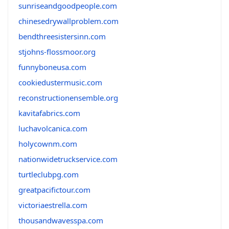
sunriseandgoodpeople.com
chinesedrywallproblem.com
bendthreesistersinn.com
stjohns-flossmoor.org
funnyboneusa.com
cookiedustermusic.com
reconstructionensemble.org
kavitafabrics.com
luchavolcanica.com
holycownm.com
nationwidetruckservice.com
turtleclubpg.com
greatpacifictour.com
victoriaestrella.com
thousandwavesspa.com