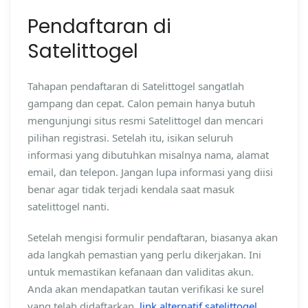
Pendaftaran di
Satelittogel
Tahapan pendaftaran di Satelittogel sangatlah
gampang dan cepat. Calon pemain hanya butuh
mengunjungi situs resmi Satelittogel dan mencari
pilihan registrasi. Setelah itu, isikan seluruh
informasi yang dibutuhkan misalnya nama, alamat
email, dan telepon. Jangan lupa informasi yang diisi
benar agar tidak terjadi kendala saat masuk
satelittogel nanti.
Setelah mengisi formulir pendaftaran, biasanya akan
ada langkah pemastian yang perlu dikerjakan. Ini
untuk memastikan kefanaan dan validitas akun.
Anda akan mendapatkan tautan verifikasi ke surel
yang telah didaftarkan.
link alternatif satelittogel