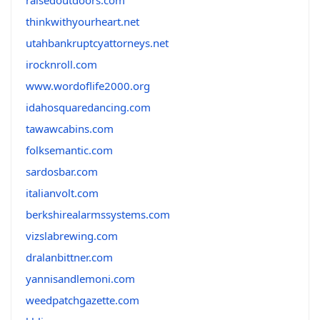
raisedoutdoors.com
thinkwithyourheart.net
utahbankruptcyattorneys.net
irocknroll.com
www.wordoflife2000.org
idahosquaredancing.com
tawawcabins.com
folksemantic.com
sardosbar.com
italianvolt.com
berkshirealarmssystems.com
vizslabrewing.com
dralanbittner.com
yannisandlemoni.com
weedpatchgazette.com