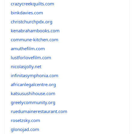
crazycreekquilts.com
binkdavies.com
christchurchpdx.org
kenabrahambooks.com
commune-kitchen.com
amuthefilm.com
lustforlovefilm.com
nicolasjolly.net
infinitasymphonia.com
africanlegalcentre.org
katsusushihouse.com
greelycommunity.org
ruedumainerestaurant.com
rosetzsky.com
glonojad.com