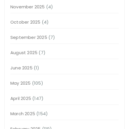
November 2025
(4)
October 2025
(4)
September 2025
(7)
August 2025
(7)
June 2025
(1)
May 2025
(105)
April 2025
(147)
March 2025
(154)
February 2025
(119)