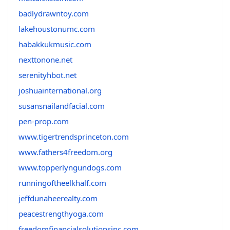
badlydrawntoy.com
lakehoustonumc.com
habakkukmusic.com
nexttonone.net
serenityhbot.net
joshuainternational.org
susansnailandfacial.com
pen-prop.com
www.tigertrendsprinceton.com
www.fathers4freedom.org
www.topperlyngundogs.com
runningoftheelkhalf.com
jeffdunaheerealty.com
peacestrengthyoga.com
freedomfinancialsolutionsinc.com