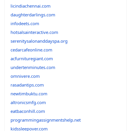
licindiachennai.com
daughterdarlings.com
infodeets.com
hotsalsainteractive.com
serenitysalonanddayspa.org
cedarcafeonline.com
acfurnituregiant.com
undertenminutes.com
omnivere.com
rasadantips.com
newtimbuktu.com
altronicsmfg.com
eatbaconhill.com
programmingassignmentshelp.net
kidssleepover.com