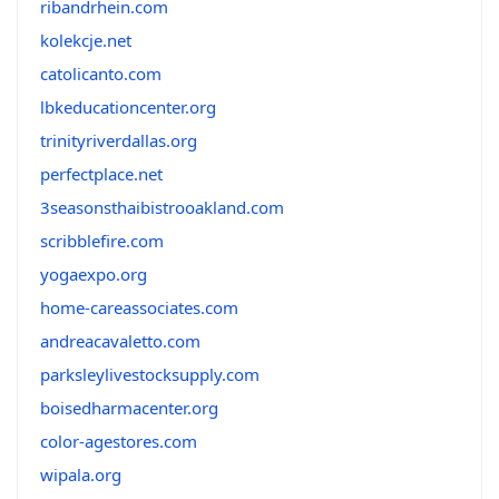
ribandrhein.com
kolekcje.net
catolicanto.com
lbkeducationcenter.org
trinityriverdallas.org
perfectplace.net
3seasonsthaibistrooakland.com
scribblefire.com
yogaexpo.org
home-careassociates.com
andreacavaletto.com
parksleylivestocksupply.com
boisedharmacenter.org
color-agestores.com
wipala.org