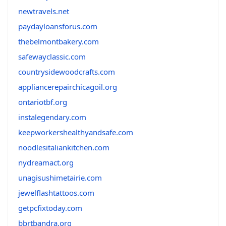
newtravels.net
paydayloansforus.com
thebelmontbakery.com
safewayclassic.com
countrysidewoodcrafts.com
appliancerepairchicagoil.org
ontariotbf.org
instalegendary.com
keepworkershealthyandsafe.com
noodlesitaliankitchen.com
nydreamact.org
unagisushimetairie.com
jewelflashtattoos.com
getpcfixtoday.com
bbrtbandra.org