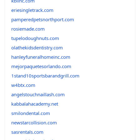
kblinc.com
eriesingletrack.com
pamperedpetsnorthport.com
rosiemade.com
tupelodoughnuts.com
olathekidsdentistry.com
hanleyfuneralhomeinc.com
mejorpaquetesorlando.com
1stand10sportsbarandgrill.com
w4btx.com
angelstouchnaillash.com
kabbalahacademy.net
smilondental.com
newstarcollision.com
sasrentals.com