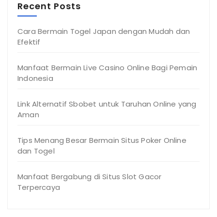
Recent Posts
Cara Bermain Togel Japan dengan Mudah dan
Efektif
Manfaat Bermain Live Casino Online Bagi Pemain
Indonesia
Link Alternatif Sbobet untuk Taruhan Online yang
Aman
Tips Menang Besar Bermain Situs Poker Online
dan Togel
Manfaat Bergabung di Situs Slot Gacor
Terpercaya