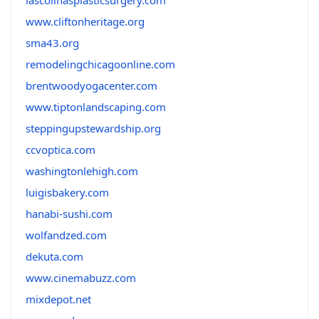
lascolinasplasticsurgery.com
www.cliftonheritage.org
sma43.org
remodelingchicagoonline.com
brentwoodyogacenter.com
www.tiptonlandscaping.com
steppingupstewardship.org
ccvoptica.com
washingtonlehigh.com
luigisbakery.com
hanabi-sushi.com
wolfandzed.com
dekuta.com
www.cinemabuzz.com
mixdepot.net