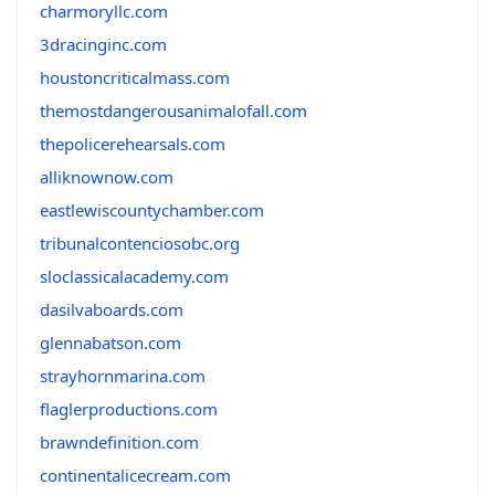
charmoryllc.com
3dracinginc.com
houstoncriticalmass.com
themostdangerousanimalofall.com
thepolicerehearsals.com
alliknownow.com
eastlewiscountychamber.com
tribunalcontenciosobc.org
sloclassicalacademy.com
dasilvaboards.com
glennabatson.com
strayhornmarina.com
flaglerproductions.com
brawndefinition.com
continentalicecream.com