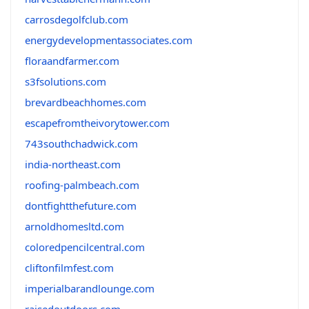
carrosdegolfclub.com
energydevelopmentassociates.com
floraandfarmer.com
s3fsolutions.com
brevardbeachhomes.com
escapefromtheivorytower.com
743southchadwick.com
india-northeast.com
roofing-palmbeach.com
dontfightthefuture.com
arnoldhomesltd.com
coloredpencilcentral.com
cliftonfilmfest.com
imperialbarandlounge.com