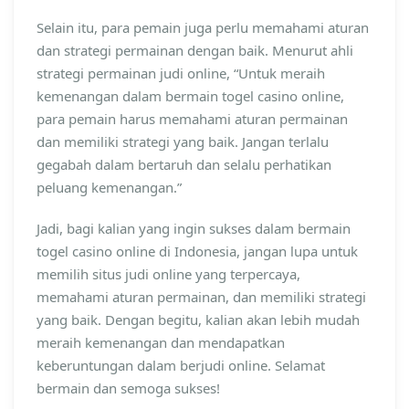
Selain itu, para pemain juga perlu memahami aturan
dan strategi permainan dengan baik. Menurut ahli
strategi permainan judi online, “Untuk meraih
kemenangan dalam bermain togel casino online,
para pemain harus memahami aturan permainan
dan memiliki strategi yang baik. Jangan terlalu
gegabah dalam bertaruh dan selalu perhatikan
peluang kemenangan.”
Jadi, bagi kalian yang ingin sukses dalam bermain
togel casino online di Indonesia, jangan lupa untuk
memilih situs judi online yang terpercaya,
memahami aturan permainan, dan memiliki strategi
yang baik. Dengan begitu, kalian akan lebih mudah
meraih kemenangan dan mendapatkan
keberuntungan dalam berjudi online. Selamat
bermain dan semoga sukses!