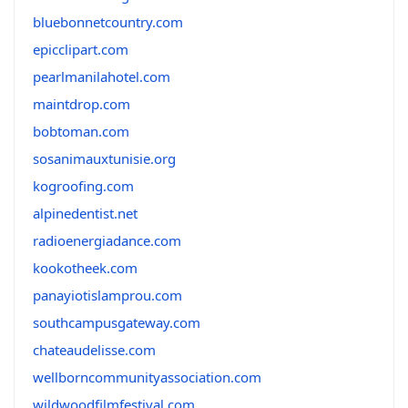
bluebonnetcountry.com
epicclipart.com
pearlmanilahotel.com
maintdrop.com
bobtoman.com
sosanimauxtunisie.org
kogroofing.com
alpinedentist.net
radioenergiadance.com
kookotheek.com
panayiotislamprou.com
southcampusgateway.com
chateaudelisse.com
wellborncommunityassociation.com
wildwoodfilmfestival.com