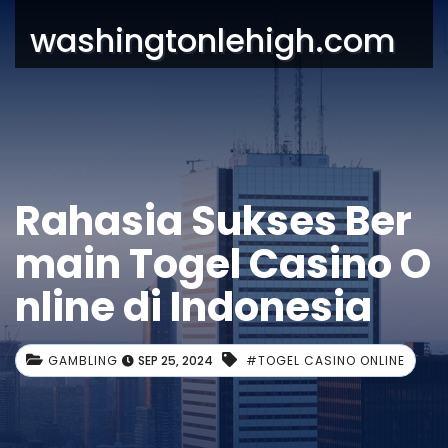
washingtonlehigh.com
Rahasia Sukses Ber
main Togel Casino O
nline di Indonesia
GAMBLING
SEP 25, 2024
#TOGEL CASINO ONLINE