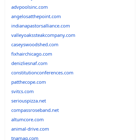
advpoolsinc.com
angelosatthepoint.com
indianapastorsalliance.com
valleyoakssteakcompany.com
caseyswoodshed.com
fixhairchicago.com
denizliesnaf.com
constitutionconferences.com
patthecope.com
svitcs.com
seriouspizza.net
compassroseband.net
altumcore.com
animal-drive.com
tnamag.com