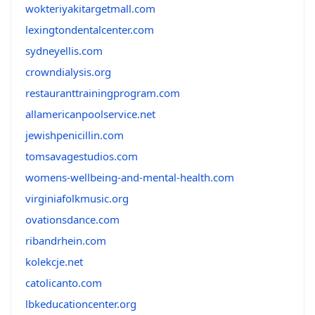
wokteriyakitargetmall.com
lexingtondentalcenter.com
sydneyellis.com
crowndialysis.org
restauranttrainingprogram.com
allamericanpoolservice.net
jewishpenicillin.com
tomsavagestudios.com
womens-wellbeing-and-mental-health.com
virginiafolkmusic.org
ovationsdance.com
ribandrhein.com
kolekcje.net
catolicanto.com
lbkeducationcenter.org