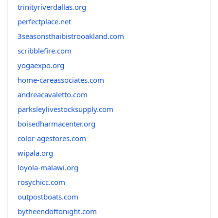
trinityriverdallas.org
perfectplace.net
3seasonsthaibistrooakland.com
scribblefire.com
yogaexpo.org
home-careassociates.com
andreacavaletto.com
parksleylivestocksupply.com
boisedharmacenter.org
color-agestores.com
wipala.org
loyola-malawi.org
rosychicc.com
outpostboats.com
bytheendoftonight.com