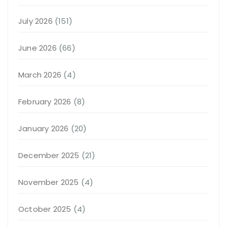
July 2026
(151)
June 2026
(66)
March 2026
(4)
February 2026
(8)
January 2026
(20)
December 2025
(21)
November 2025
(4)
October 2025
(4)