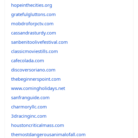
hopeinthecities.org
gratefulgluttons.com
mobdroforpctv.com
cassandrasturdy.com
sanbenitoolivefestival.com
classicmoviestills.com
cafecolada.com
discoversoriano.com
thebeginnerspoint.com
www.comingholidays.net
sanfranguide.com
charmoryllc.com
3dracinginc.com
houstoncriticalmass.com
themostdangerousanimalofall.com