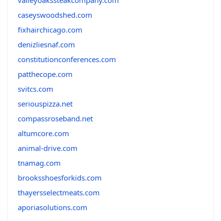
valleyoakssteakcompany.com
caseyswoodshed.com
fixhairchicago.com
denizliesnaf.com
constitutionconferences.com
patthecope.com
svitcs.com
seriouspizza.net
compassroseband.net
altumcore.com
animal-drive.com
tnamag.com
brooksshoesforkids.com
thayersselectmeats.com
aporiasolutions.com