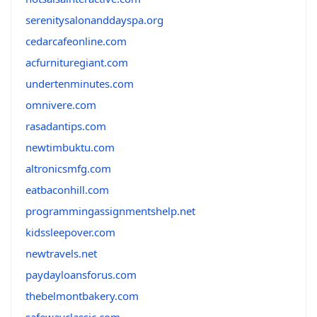
serenitysalonanddayspa.org
cedarcafeonline.com
acfurnituregiant.com
undertenminutes.com
omnivere.com
rasadantips.com
newtimbuktu.com
altronicsmfg.com
eatbaconhill.com
programmingassignmentshelp.net
kidssleepover.com
newtravels.net
paydayloansforus.com
thebelmontbakery.com