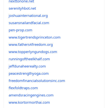
nexttonone.net
serenityhbot.net
joshuainternational.org
susansnailandfacial.com
pen-prop.com
www.tigertrendsprinceton.com
www.fathers4freedom.org
www.topperlyngundogs.com
runningoftheelkhalf.com
jeffdunaheerealty.com
peacestrengthyoga.com
freedomfinancialsolutionsinc.com
flexfoldtraps.com
amendsracingengines.com
www.kortormorthai.com