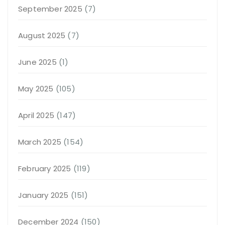
September 2025
(7)
August 2025
(7)
June 2025
(1)
May 2025
(105)
April 2025
(147)
March 2025
(154)
February 2025
(119)
January 2025
(151)
December 2024
(150)