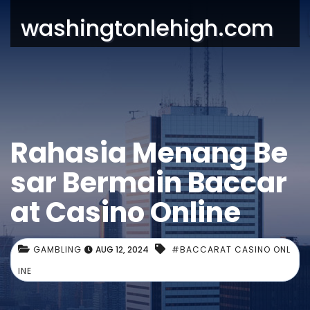
washingtonlehigh.com
Rahasia Menang Be
sar Bermain Baccar
at Casino Online
GAMBLING
AUG 12, 2024
#BACCARAT CASINO ONL
INE