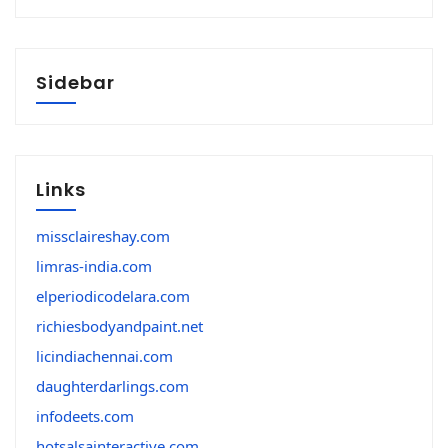
Sidebar
Links
missclaireshay.com
limras-india.com
elperiodicodelara.com
richiesbodyandpaint.net
licindiachennai.com
daughterdarlings.com
infodeets.com
hotsalsainteractive.com