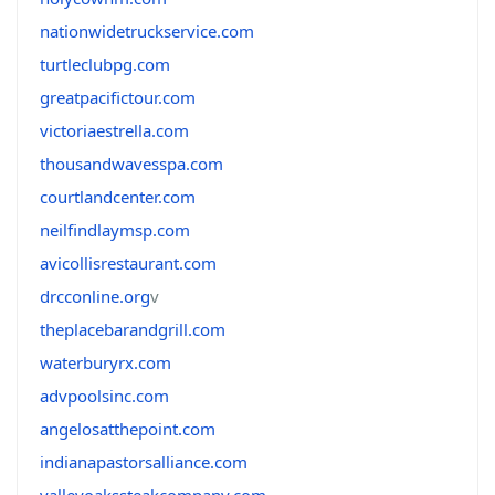
nationwidetruckservice.com
turtleclubpg.com
greatpacifictour.com
victoriaestrella.com
thousandwavesspa.com
courtlandcenter.com
neilfindlaymsp.com
avicollisrestaurant.com
drcconline.org
v
theplacebarandgrill.com
waterburyrx.com
advpoolsinc.com
angelosatthepoint.com
indianapastorsalliance.com