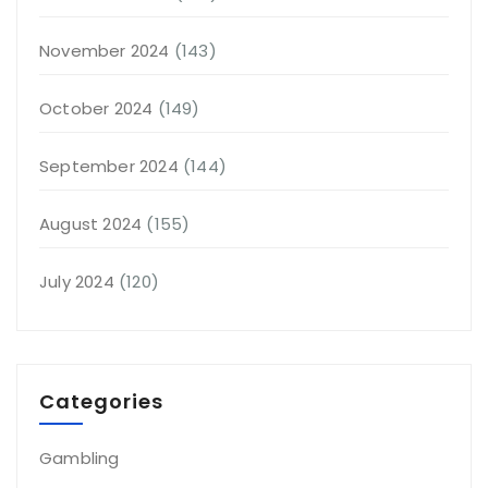
November 2024
(143)
October 2024
(149)
September 2024
(144)
August 2024
(155)
July 2024
(120)
Categories
Gambling