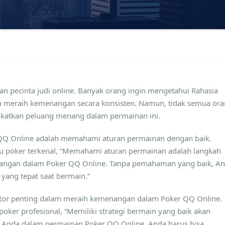
n pecinta judi online. Banyak orang ingin mengetahui Rahasia
 meraih kemenangan secara konsisten. Namun, tidak semua or
gkatkan peluang menang dalam permainan ini.
 QQ Online adalah memahami aturan permainan dengan baik.
u poker terkenal, “Memahami aturan permainan adalah langkah
angan dalam Poker QQ Online. Tanpa pemahaman yang baik, A
yang tepat saat bermain.”
faktor penting dalam meraih kemenangan dalam Poker QQ Online.
ker profesional, “Memiliki strategi bermain yang baik akan
nda dalam permainan Poker QQ Online. Anda harus bisa