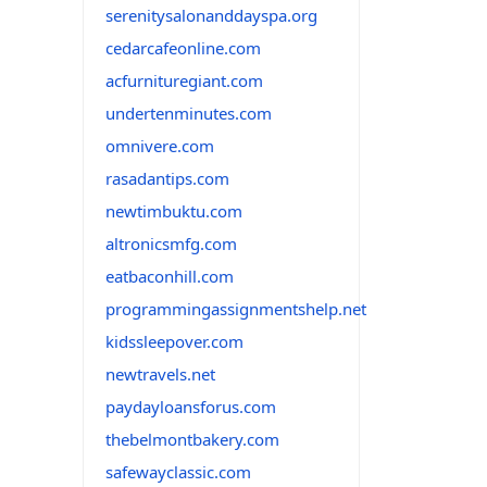
serenitysalonanddayspa.org
cedarcafeonline.com
acfurnituregiant.com
undertenminutes.com
omnivere.com
rasadantips.com
newtimbuktu.com
altronicsmfg.com
eatbaconhill.com
programmingassignmentshelp.net
kidssleepover.com
newtravels.net
paydayloansforus.com
thebelmontbakery.com
safewayclassic.com