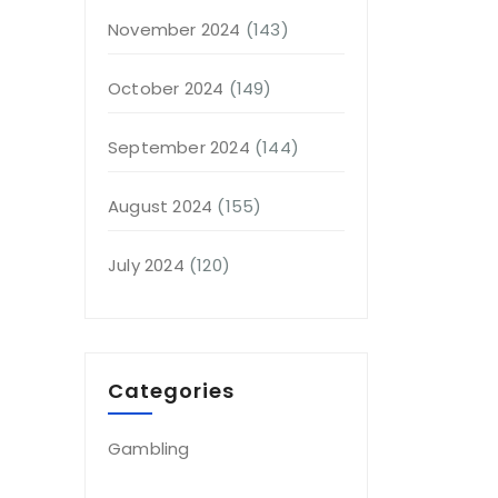
November 2024
(143)
October 2024
(149)
September 2024
(144)
August 2024
(155)
July 2024
(120)
Categories
Gambling