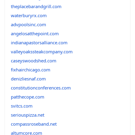
theplacebarandgrill.com
waterburyrx.com
advpoolsinc.com
angelosatthepoint.com
indianapastorsalliance.com
valleyoakssteakcompany.com
caseyswoodshed.com
fixhairchicago.com
denizliesnaf.com
constitutionconferences.com
patthecope.com
svitcs.com
seriouspizza.net
compassroseband.net
altumcore.com