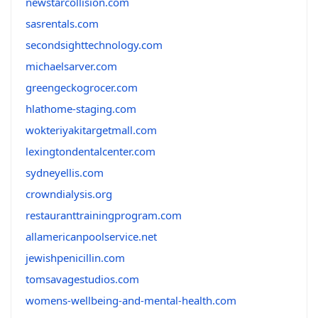
newstarcollision.com
sasrentals.com
secondsighttechnology.com
michaelsarver.com
greengeckogrocer.com
hlathome-staging.com
wokteriyakitargetmall.com
lexingtondentalcenter.com
sydneyellis.com
crowndialysis.org
restauranttrainingprogram.com
allamericanpoolservice.net
jewishpenicillin.com
tomsavagestudios.com
womens-wellbeing-and-mental-health.com