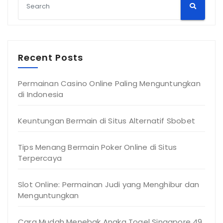
Recent Posts
Permainan Casino Online Paling Menguntungkan
di Indonesia
Keuntungan Bermain di Situs Alternatif Sbobet
Tips Menang Bermain Poker Online di Situs
Terpercaya
Slot Online: Permainan Judi yang Menghibur dan
Menguntungkan
Cara Mudah Menebak Angka Togel Singapore 49