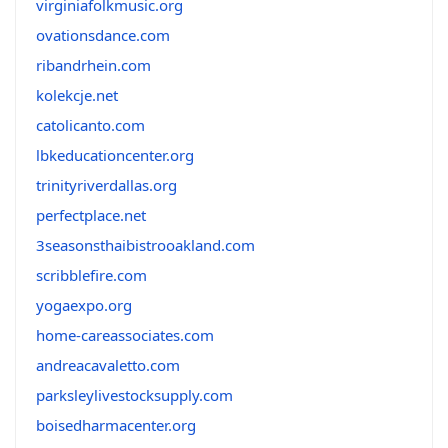
virginiafolkmusic.org
ovationsdance.com
ribandrhein.com
kolekcje.net
catolicanto.com
lbkeducationcenter.org
trinityriverdallas.org
perfectplace.net
3seasonsthaibistrooakland.com
scribblefire.com
yogaexpo.org
home-careassociates.com
andreacavaletto.com
parksleylivestocksupply.com
boisedharmacenter.org