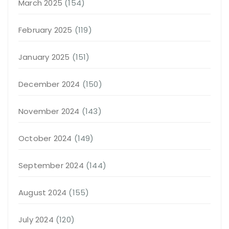
March 2025
(154)
February 2025
(119)
January 2025
(151)
December 2024
(150)
November 2024
(143)
October 2024
(149)
September 2024
(144)
August 2024
(155)
July 2024
(120)