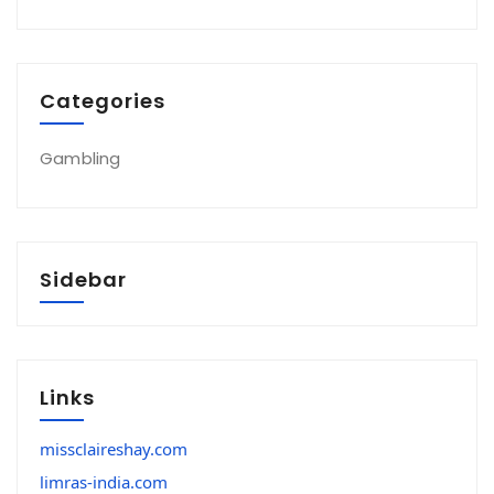
Categories
Gambling
Sidebar
Links
missclaireshay.com
limras-india.com