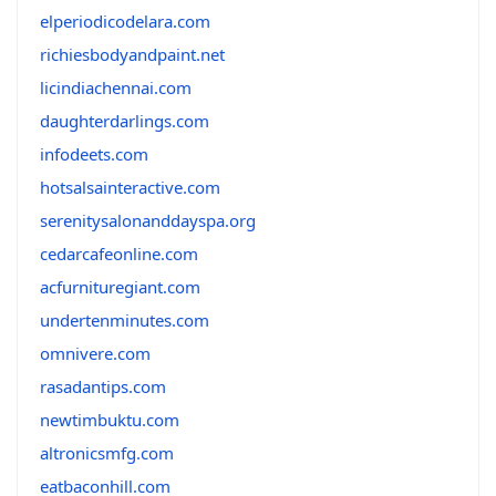
elperiodicodelara.com
richiesbodyandpaint.net
licindiachennai.com
daughterdarlings.com
infodeets.com
hotsalsainteractive.com
serenitysalonanddayspa.org
cedarcafeonline.com
acfurnituregiant.com
undertenminutes.com
omnivere.com
rasadantips.com
newtimbuktu.com
altronicsmfg.com
eatbaconhill.com