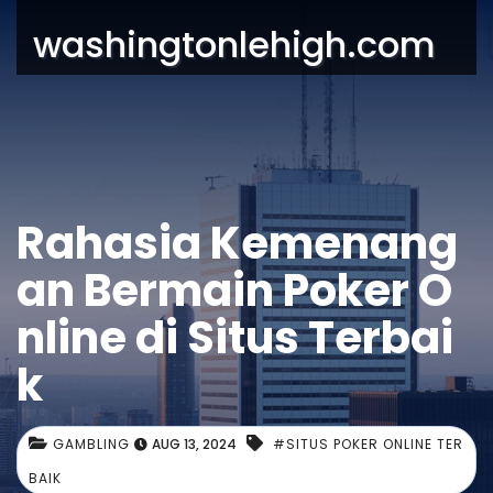
washingtonlehigh.com
Rahasia Kemenang
an Bermain Poker O
nline di Situs Terbai
k
GAMBLING
AUG 13, 2024
#SITUS POKER ONLINE TER
BAIK