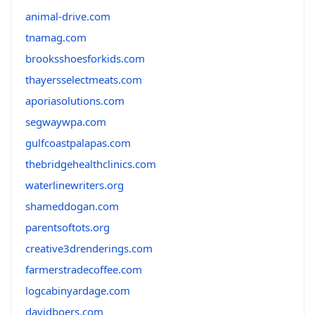
animal-drive.com
tnamag.com
brooksshoesforkids.com
thayersselectmeats.com
aporiasolutions.com
segwaywpa.com
gulfcoastpalapas.com
thebridgehealthclinics.com
waterlinewriters.org
shameddogan.com
parentsoftots.org
creative3drenderings.com
farmerstradecoffee.com
logcabinyardage.com
davidboers.com