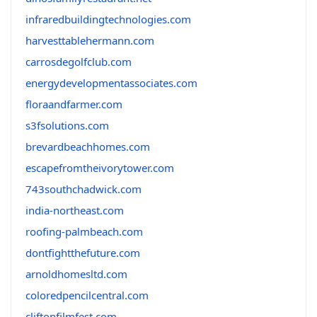
infraredbuildingtechnologies.com
harvesttablehermann.com
carrosdegolfclub.com
energydevelopmentassociates.com
floraandfarmer.com
s3fsolutions.com
brevardbeachhomes.com
escapefromtheivorytower.com
743southchadwick.com
india-northeast.com
roofing-palmbeach.com
dontfightthefuture.com
arnoldhomesltd.com
coloredpencilcentral.com
cliftonfilmfest.com