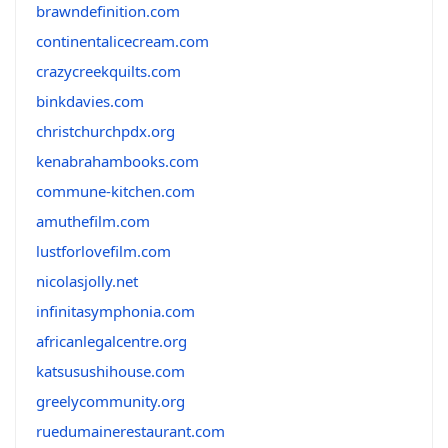
brawndefinition.com
continentalicecream.com
crazycreekquilts.com
binkdavies.com
christchurchpdx.org
kenabrahambooks.com
commune-kitchen.com
amuthefilm.com
lustforlovefilm.com
nicolasjolly.net
infinitasymphonia.com
africanlegalcentre.org
katsusushihouse.com
greelycommunity.org
ruedumainerestaurant.com