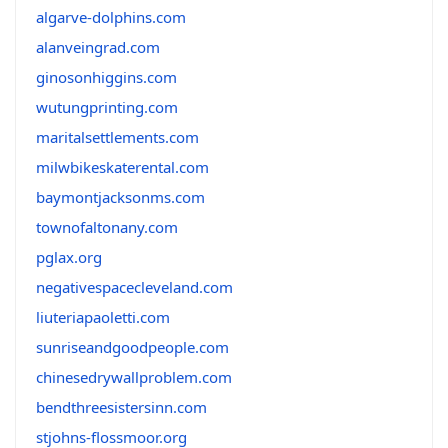
algarve-dolphins.com
alanveingrad.com
ginosonhiggins.com
wutungprinting.com
maritalsettlements.com
milwbikeskaterental.com
baymontjacksonms.com
townofaltonany.com
pglax.org
negativespacecleveland.com
liuteriapaoletti.com
sunriseandgoodpeople.com
chinesedrywallproblem.com
bendthreesistersinn.com
stjohns-flossmoor.org