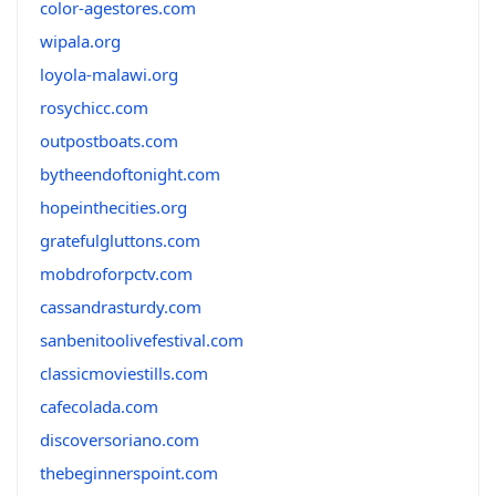
color-agestores.com
wipala.org
loyola-malawi.org
rosychicc.com
outpostboats.com
bytheendoftonight.com
hopeinthecities.org
gratefulgluttons.com
mobdroforpctv.com
cassandrasturdy.com
sanbenitoolivefestival.com
classicmoviestills.com
cafecolada.com
discoversoriano.com
thebeginnerspoint.com