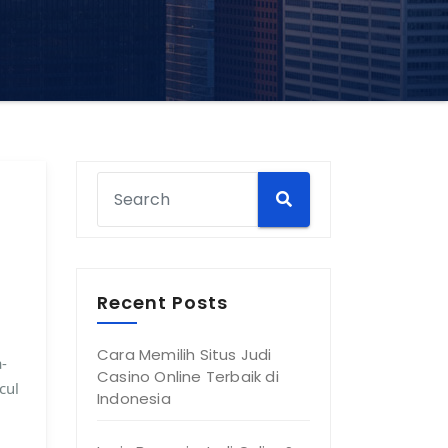
Recent Posts
Cara Memilih Situs Judi
-
Casino Online Terbaik di
cul
Indonesia