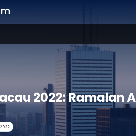
om
Macau 2022: Ramalan A
2022