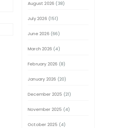
August 2026
(38)
July 2026
(151)
June 2026
(66)
March 2026
(4)
February 2026
(8)
January 2026
(20)
December 2025
(21)
November 2025
(4)
October 2025
(4)