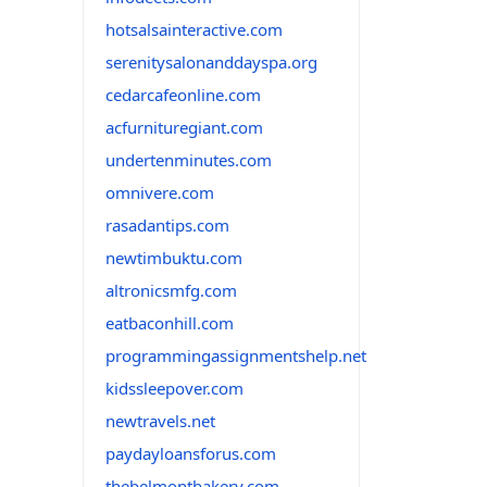
hotsalsainteractive.com
serenitysalonanddayspa.org
cedarcafeonline.com
acfurnituregiant.com
undertenminutes.com
omnivere.com
rasadantips.com
newtimbuktu.com
altronicsmfg.com
eatbaconhill.com
programmingassignmentshelp.net
kidssleepover.com
newtravels.net
paydayloansforus.com
thebelmontbakery.com