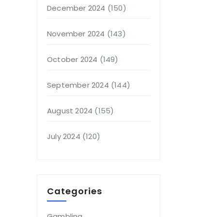
December 2024
(150)
November 2024
(143)
October 2024
(149)
September 2024
(144)
August 2024
(155)
July 2024
(120)
Categories
Gambling