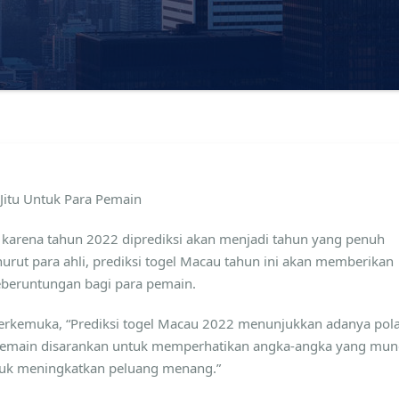
Jitu Untuk Para Pemain
a, karena tahun 2022 diprediksi akan menjadi tahun yang penuh
rut para ahli, prediksi togel Macau tahun ini akan memberikan
beruntungan bagi para pemain.
terkemuka, “Prediksi togel Macau 2022 menunjukkan adanya pola
 pemain disarankan untuk memperhatikan angka-angka yang mun
ntuk meningkatkan peluang menang.”