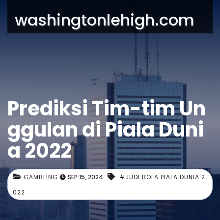
washingtonlehigh.com
Prediksi Tim-tim Un
ggulan di Piala Duni
a 2022
GAMBLING
SEP 15, 2024
#JUDI BOLA PIALA DUNIA 2
022