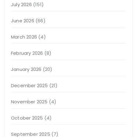
July 2026
(151)
June 2026
(66)
March 2026
(4)
February 2026
(8)
January 2026
(20)
December 2025
(21)
November 2025
(4)
October 2025
(4)
September 2025
(7)