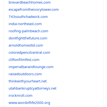
brevardbeachhomes.com
escapefromtheivorytower.com
743southchadwick.com
india-northeast.com
roofing-palmbeach.com
dontfightthefuture.com
arnoldhomesltd.com
coloredpencilcentral.com
cliftonfilmfest.com
imperialbarandlounge.com
raisedoutdoors.com
thinkwithyourheart.net
utahbankruptcyattorneys.net
irocknroll.com
www.wordoflife2000.org