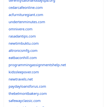
serenitysalonanddayspa.org
cedarcafeonline.com
acfurnituregiant.com
undertenminutes.com
omnivere.com
rasadantips.com
newtimbuktu.com
altronicsmfg.com
eatbaconhill.com
programmingassignmentshelp.net
kidssleepover.com
newtravels.net
paydayloansforus.com
thebelmontbakery.com
safewayclassic.com