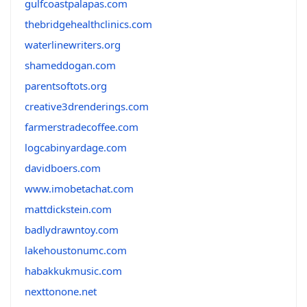
gulfcoastpalapas.com
thebridgehealthclinics.com
waterlinewriters.org
shameddogan.com
parentsoftots.org
creative3drenderings.com
farmerstradecoffee.com
logcabinyardage.com
davidboers.com
www.imobetachat.com
mattdickstein.com
badlydrawntoy.com
lakehoustonumc.com
habakkukmusic.com
nexttonone.net