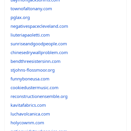
townofaltonany.com
pglax.org
negativespacecleveland.com
liuteriapaoletti.com
sunriseandgoodpeople.com
chinesedrywallproblem.com
bendthreesistersinn.com
stjohns-flossmoor.org
funnyboneusa.com
cookiedustermusic.com
reconstructionensemble.org
kavitafabrics.com
luchavolcanica.com
holycownm.com