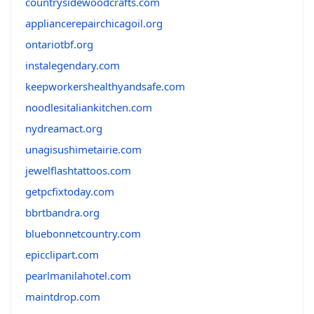
countrysidewoodcrafts.com
appliancerepairchicagoil.org
ontariotbf.org
instalegendary.com
keepworkershealthyandsafe.com
noodlesitaliankitchen.com
nydreamact.org
unagisushimetairie.com
jewelflashtattoos.com
getpcfixtoday.com
bbrtbandra.org
bluebonnetcountry.com
epicclipart.com
pearlmanilahotel.com
maintdrop.com