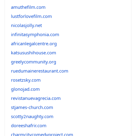
amuthefilm.com
lustforlovefilm.com
nicolasjolly.net
infinitasymphonia.com
africanlegalcentre.org
katsusushihouse.com
greelycommunity.org
ruedumainerestaurant.com
rosetzsky.com
glonojad.com
revistanuevagrecia.com
stjames-church.com
scotty2naughty.com
doreeshafrir.com
charmcitycomedyproject.com