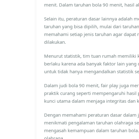
menit. Dalam taruhan bola 90 menit, hasil 
Selain itu, peraturan dasar lainnya adalah
taruhan yang bisa dipilih, mulai dari taruh
memahami setiap jenis taruhan agar dapat m
dilakukan.
Menurut statistik, tim tuan rumah memiliki 
berlaku karena ada banyak faktor lain yang
untuk tidak hanya mengandalkan statistik
Dalam judi bola 90 menit, fair play juga me
praktik curang seperti mempengaruhi hasil 
kunci utama dalam menjaga integritas dan k
Dengan memahami peraturan dasar dalam ju
menikmati pengalaman taruhan olahraga seca
mengasah kemampuan dalam taruhan bola. S
olahraga.