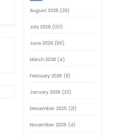
August 2026
(29)
July 2026
(151)
June 2026
(66)
March 2026
(4)
February 2026
(8)
January 2026
(20)
December 2025
(21)
November 2025
(4)