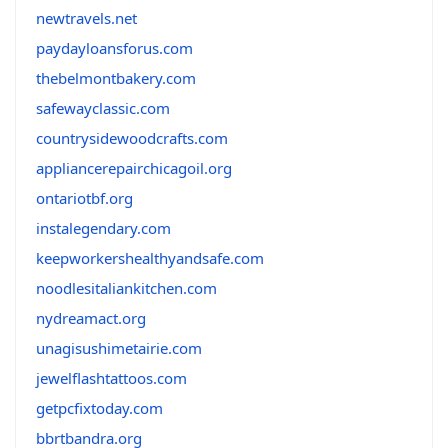
newtravels.net
paydayloansforus.com
thebelmontbakery.com
safewayclassic.com
countrysidewoodcrafts.com
appliancerepairchicagoil.org
ontariotbf.org
instalegendary.com
keepworkershealthyandsafe.com
noodlesitaliankitchen.com
nydreamact.org
unagisushimetairie.com
jewelflashtattoos.com
getpcfixtoday.com
bbrtbandra.org