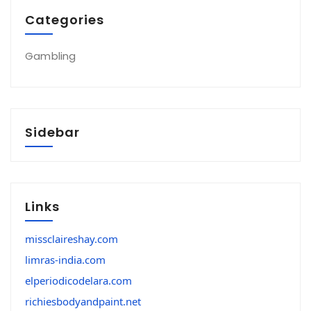
Categories
Gambling
Sidebar
Links
missclaireshay.com
limras-india.com
elperiodicodelara.com
richiesbodyandpaint.net