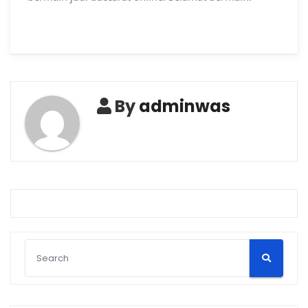
By
adminwas