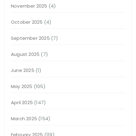
November 2025
(4)
October 2025
(4)
September 2025
(7)
August 2025
(7)
June 2025
(1)
May 2025
(105)
April 2025
(147)
March 2025
(154)
February 2025
(119)