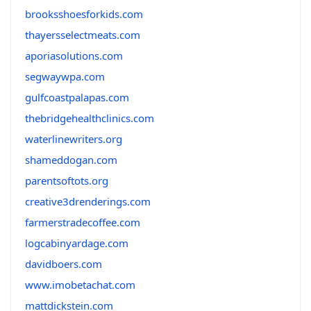
brooksshoesforkids.com
thayersselectmeats.com
aporiasolutions.com
segwaywpa.com
gulfcoastpalapas.com
thebridgehealthclinics.com
waterlinewriters.org
shameddogan.com
parentsoftots.org
creative3drenderings.com
farmerstradecoffee.com
logcabinyardage.com
davidboers.com
www.imobetachat.com
mattdickstein.com