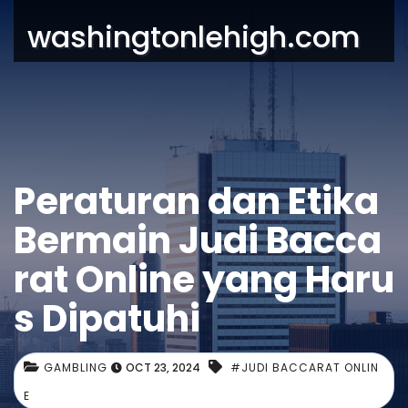
washingtonlehigh.com
Peraturan dan Etika
Bermain Judi Bacca
rat Online yang Haru
s Dipatuhi
GAMBLING
OCT 23, 2024
#JUDI BACCARAT ONLIN
E