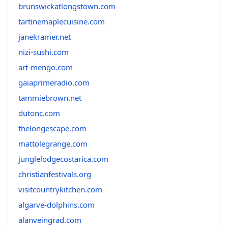
brunswickatlongstown.com
tartinemaplecuisine.com
janekramer.net
nizi-sushi.com
art-mengo.com
gaiaprimeradio.com
tammiebrown.net
dutonc.com
thelongescape.com
mattolegrange.com
junglelodgecostarica.com
christianfestivals.org
visitcountrykitchen.com
algarve-dolphins.com
alanveingrad.com