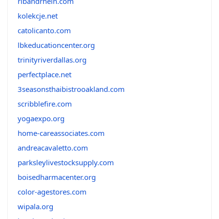
ribandrhein.com
kolekcje.net
catolicanto.com
lbkeducationcenter.org
trinityriverdallas.org
perfectplace.net
3seasonsthaibistrooakland.com
scribblefire.com
yogaexpo.org
home-careassociates.com
andreacavaletto.com
parksleylivestocksupply.com
boisedharmacenter.org
color-agestores.com
wipala.org