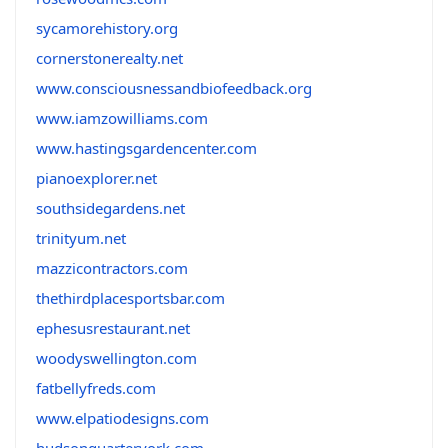
sycamorehistory.org
cornerstonerealty.net
www.consciousnessandbiofeedback.org
www.iamzowilliams.com
www.hastingsgardencenter.com
pianoexplorer.net
southsidegardens.net
trinityum.net
mazzicontractors.com
thethirdplacesportsbar.com
ephesusrestaurant.net
woodyswellington.com
fatbellyfreds.com
www.elpatiodesigns.com