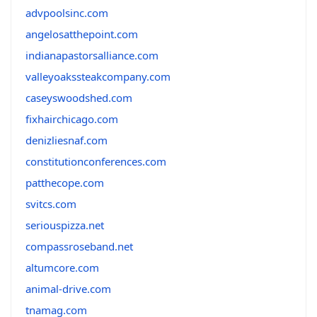
advpoolsinc.com
angelosatthepoint.com
indianapastorsalliance.com
valleyoakssteakcompany.com
caseyswoodshed.com
fixhairchicago.com
denizliesnaf.com
constitutionconferences.com
patthecope.com
svitcs.com
seriouspizza.net
compassroseband.net
altumcore.com
animal-drive.com
tnamag.com