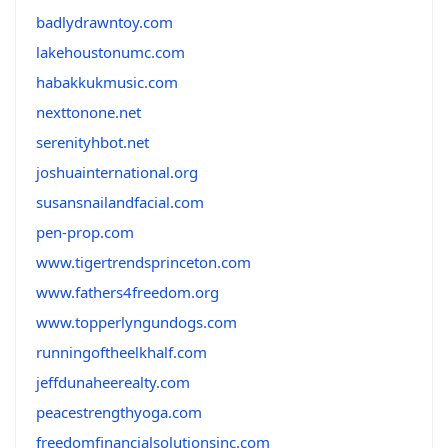
badlydrawntoy.com
lakehoustonumc.com
habakkukmusic.com
nexttonone.net
serenityhbot.net
joshuainternational.org
susansnailandfacial.com
pen-prop.com
www.tigertrendsprinceton.com
www.fathers4freedom.org
www.topperlyngundogs.com
runningoftheelkhalf.com
jeffdunaheerealty.com
peacestrengthyoga.com
freedomfinancialsolutionsinc.com