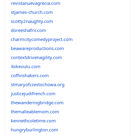
revistanuevagrecia.com
stjames-church.com
scotty2naughty.com
doreeshafrir.com
charmcitycomedyproject.com
beawareproductions.com
contextdrivenagility.com
ibikeoulu.com
coffinshakers.com
stmaryofczestochowa.org
justicejudifrench.com
thewanderingbridge.com
themalleablemom.com
kennethcoletime.com
hungryburlington.com