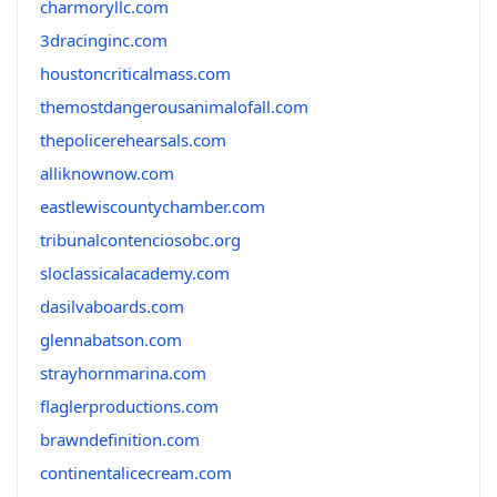
charmoryllc.com
3dracinginc.com
houstoncriticalmass.com
themostdangerousanimalofall.com
thepolicerehearsals.com
alliknownow.com
eastlewiscountychamber.com
tribunalcontenciosobc.org
sloclassicalacademy.com
dasilvaboards.com
glennabatson.com
strayhornmarina.com
flaglerproductions.com
brawndefinition.com
continentalicecream.com