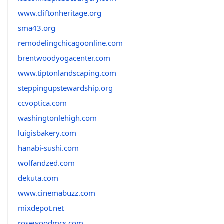
www.cliftonheritage.org
sma43.org
remodelingchicagoonline.com
brentwoodyogacenter.com
www.tiptonlandscaping.com
steppingupstewardship.org
ccvoptica.com
washingtonlehigh.com
luigisbakery.com
hanabi-sushi.com
wolfandzed.com
dekuta.com
www.cinemabuzz.com
mixdepot.net
rosewoodmcs.com