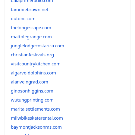
gaiaprimeradio.com
tammiebrown.net
dutonc.com
thelongescape.com
mattolegrange.com
junglelodgecostarica.com
christianfestivals.org
visitcountrykitchen.com
algarve-dolphins.com
alanveingrad.com
ginosonhiggins.com
wutungprinting.com
maritalsettlements.com
milwbikeskaterental.com
baymontjacksonms.com