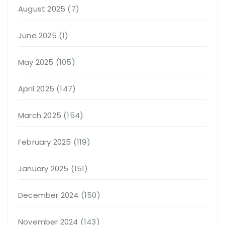
August 2025
(7)
June 2025
(1)
May 2025
(105)
April 2025
(147)
March 2025
(154)
February 2025
(119)
January 2025
(151)
December 2024
(150)
November 2024
(143)