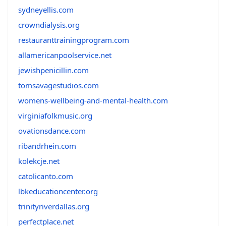
sydneyellis.com
crowndialysis.org
restauranttrainingprogram.com
allamericanpoolservice.net
jewishpenicillin.com
tomsavagestudios.com
womens-wellbeing-and-mental-health.com
virginiafolkmusic.org
ovationsdance.com
ribandrhein.com
kolekcje.net
catolicanto.com
lbkeducationcenter.org
trinityriverdallas.org
perfectplace.net