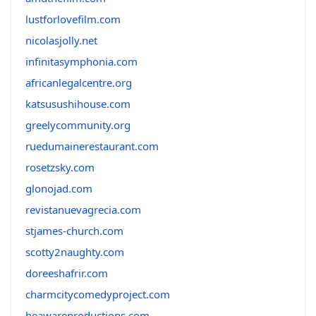
lustforlovefilm.com
nicolasjolly.net
infinitasymphonia.com
africanlegalcentre.org
katsusushihouse.com
greelycommunity.org
ruedumainerestaurant.com
rosetzsky.com
glonojad.com
revistanuevagrecia.com
stjames-church.com
scotty2naughty.com
doreeshafrir.com
charmcitycomedyproject.com
beawareproductions.com