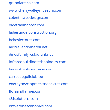
grupolareina.com
www.cherryvalleymuseum.com
cotentinwebdesign.com
oldetradingpost.com
ladiesunderconstruction.org
bebeslectores.com
australiantimberoil.net
dinosfamilyrestaurant.net
infraredbuildingtechnologies.com
harvesttablehermann.com
carrosdegolfclub.com
energydevelopmentassociates.com
floraandfarmer.com
s3fsolutions.com
brevardbeachhomes.com