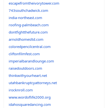
escapefromtheivorytower.com
743southchadwick.com
india-northeast.com
roofing-palmbeach.com
dontfightthefuture.com
arnoldhomesltd.com
coloredpencilcentral.com
cliftonfilmfest.com
imperialbarandlounge.com
raisedoutdoors.com
thinkwithyourheart.net
utahbankruptcyattorneys.net
irocknroll.com
www.wordoflife2000.org
idahosquaredancing.com