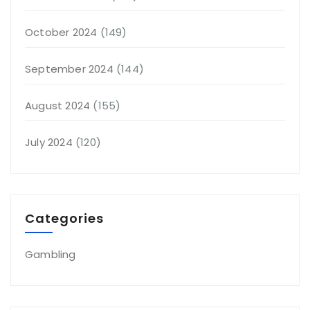
October 2024
(149)
September 2024
(144)
August 2024
(155)
July 2024
(120)
Categories
Gambling