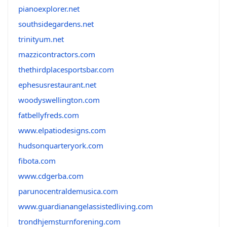
pianoexplorer.net
southsidegardens.net
trinityum.net
mazzicontractors.com
thethirdplacesportsbar.com
ephesusrestaurant.net
woodyswellington.com
fatbellyfreds.com
www.elpatiodesigns.com
hudsonquarteryork.com
fibota.com
www.cdgerba.com
parunocentraldemusica.com
www.guardianangelassistedliving.com
trondhjemsturnforening.com