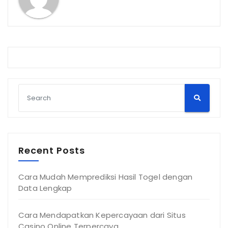
Recent Posts
Cara Mudah Memprediksi Hasil Togel dengan
Data Lengkap
Cara Mendapatkan Kepercayaan dari Situs
Casino Online Terpercaya