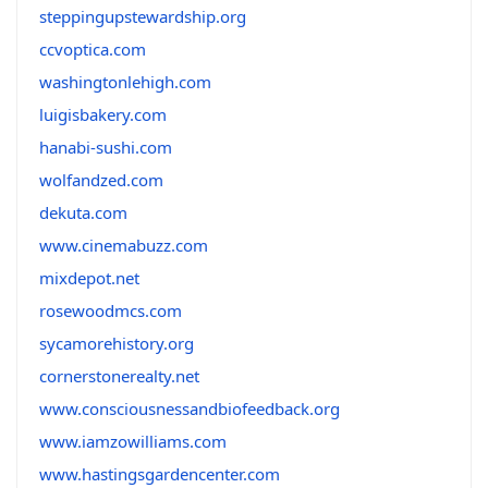
steppingupstewardship.org
ccvoptica.com
washingtonlehigh.com
luigisbakery.com
hanabi-sushi.com
wolfandzed.com
dekuta.com
www.cinemabuzz.com
mixdepot.net
rosewoodmcs.com
sycamorehistory.org
cornerstonerealty.net
www.consciousnessandbiofeedback.org
www.iamzowilliams.com
www.hastingsgardencenter.com