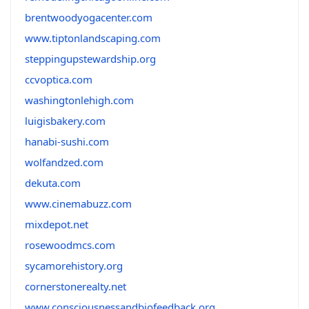
brentwoodyogacenter.com
www.tiptonlandscaping.com
steppingupstewardship.org
ccvoptica.com
washingtonlehigh.com
luigisbakery.com
hanabi-sushi.com
wolfandzed.com
dekuta.com
www.cinemabuzz.com
mixdepot.net
rosewoodmcs.com
sycamorehistory.org
cornerstonerealty.net
www.consciousnessandbiofeedback.org