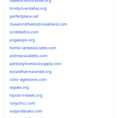
lbkeducationcenter.org
trinityriverdallas.org
perfectplace.net
3seasonsthaibistrooakland.com
scribblefire.com
yogaexpo.org
home-careassociates.com
andreacavaletto.com
parksleylivestocksupply.com
boisedharmacenter.org
color-agestores.com
wipala.org
loyola-malawi.org
rosychicc.com
outpostboats.com