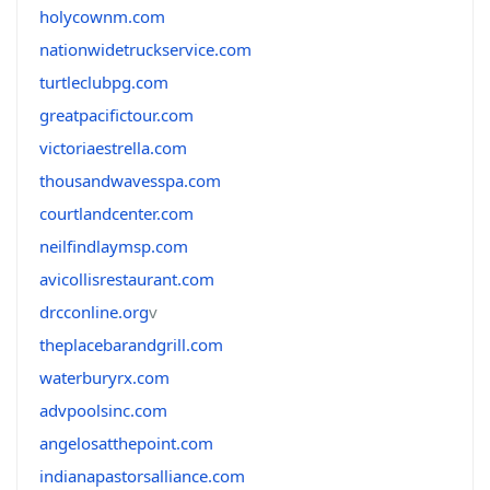
holycownm.com
nationwidetruckservice.com
turtleclubpg.com
greatpacifictour.com
victoriaestrella.com
thousandwavesspa.com
courtlandcenter.com
neilfindlaymsp.com
avicollisrestaurant.com
drcconline.org
v
theplacebarandgrill.com
waterburyrx.com
advpoolsinc.com
angelosatthepoint.com
indianapastorsalliance.com