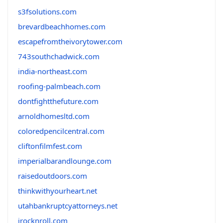
s3fsolutions.com
brevardbeachhomes.com
escapefromtheivorytower.com
743southchadwick.com
india-northeast.com
roofing-palmbeach.com
dontfightthefuture.com
arnoldhomesltd.com
coloredpencilcentral.com
cliftonfilmfest.com
imperialbarandlounge.com
raisedoutdoors.com
thinkwithyourheart.net
utahbankruptcyattorneys.net
irocknroll.com