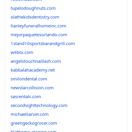
tupelodoughnuts.com
olathekidsdentistry.com
hanleyfuneralhomeinc.com
mejorpaquetesorlando.com
1stand10sportsbarandgrill.com
w4btx.com
angelstouchnaillash.com
kabbalahacademy.net
smilondental.com
newstarcollision.com
sasrentals.com
secondsighttechnology.com
michaelsarver.com
greengeckogrocer.com
hlathome-staging.com