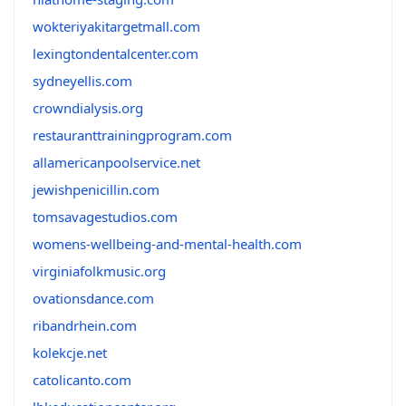
wokteriyakitargetmall.com
lexingtondentalcenter.com
sydneyellis.com
crowndialysis.org
restauranttrainingprogram.com
allamericanpoolservice.net
jewishpenicillin.com
tomsavagestudios.com
womens-wellbeing-and-mental-health.com
virginiafolkmusic.org
ovationsdance.com
ribandrhein.com
kolekcje.net
catolicanto.com