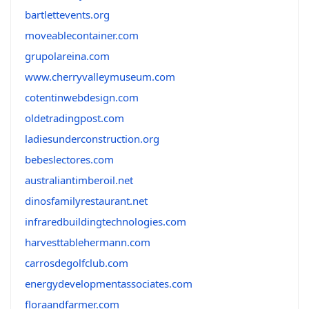
bartlettevents.org
moveablecontainer.com
grupolareina.com
www.cherryvalleymuseum.com
cotentinwebdesign.com
oldetradingpost.com
ladiesunderconstruction.org
bebeslectores.com
australiantimberoil.net
dinosfamilyrestaurant.net
infraredbuildingtechnologies.com
harvesttablehermann.com
carrosdegolfclub.com
energydevelopmentassociates.com
floraandfarmer.com