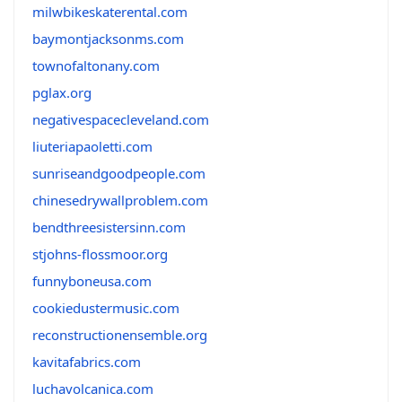
milwbikeskaterental.com
baymontjacksonms.com
townofaltonany.com
pglax.org
negativespacecleveland.com
liuteriapaoletti.com
sunriseandgoodpeople.com
chinesedrywallproblem.com
bendthreesistersinn.com
stjohns-flossmoor.org
funnyboneusa.com
cookiedustermusic.com
reconstructionensemble.org
kavitafabrics.com
luchavolcanica.com