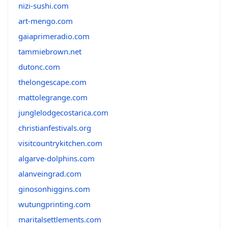
nizi-sushi.com
art-mengo.com
gaiaprimeradio.com
tammiebrown.net
dutonc.com
thelongescape.com
mattolegrange.com
junglelodgecostarica.com
christianfestivals.org
visitcountrykitchen.com
algarve-dolphins.com
alanveingrad.com
ginosonhiggins.com
wutungprinting.com
maritalsettlements.com