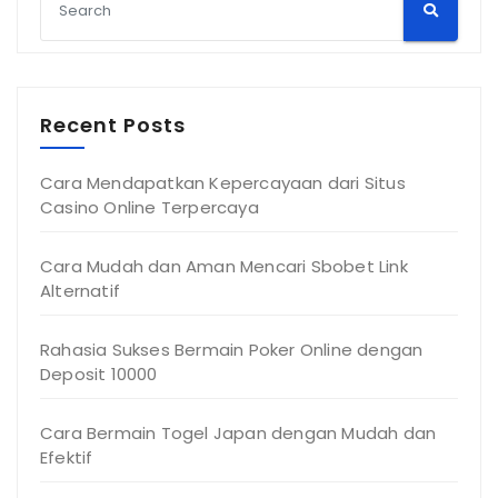
Recent Posts
Cara Mendapatkan Kepercayaan dari Situs
Casino Online Terpercaya
Cara Mudah dan Aman Mencari Sbobet Link
Alternatif
Rahasia Sukses Bermain Poker Online dengan
Deposit 10000
Cara Bermain Togel Japan dengan Mudah dan
Efektif