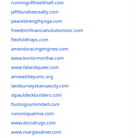
runningoftheelkhalf.com
jeffdunaheerealty.com
peacestrengthyoga.com
freedomfinancialsolutionsinc.com
flexfoldtraps.com
amendsracingengines.com
www.kortormorthai.com
www.fatandqueer.com
anneashleyumc.org
landsurveyskansascity.com
stpauldeckbuilders.com
footingsunlimited.com
runsnoqualmie.com
www.docsdrugs.com
www.margiesdiner.com