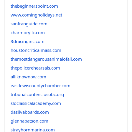
thebeginnerspoint.com
www.comingholidays.net
sanfranguide.com
charmoryllc.com
3dracinginc.com
houstoncriticalmass.com
themostdangerousanimalofall.com
thepolicerehearsals.com
alliknownow.com
eastlewiscountychamber.com
tribunalcontenciosobc.org
sloclassicalacademy.com
dasilvaboards.com
glennabatson.com
strayhornmarina.com