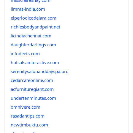
missclaireshay.com
limras-india.com
elperiodicodelara.com
richiesbodyandpaint.net
licindiachennai.com
daughterdarlings.com
infodeets.com
hotsalsainteractive.com
serenitysalonanddayspa.org
cedarcafeonline.com
acfurnituregiant.com
undertenminutes.com
omnivere.com
rasadantips.com
newtimbuktu.com