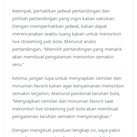
Keempat, perhatikan jadwal pertandingan dan
pilihlah pertandingan yang ingin kalian saksikan.
Dengan memperhatikan jadwal, kalian dapat
merencanakan waktu luang kalian untuk menonton
live streaming judi bola. Menurut analis
pertandingan, “Memilih pertandingan yang menarik
akan membuat pengalaman menonton semakin
seru.”
Kelima, jangan lupa untuk menyiapkan cemilan dan
minuman favorit kalian agar kenyamanan menonton
semakin terjamin. Menurut penikmat taruhan bola,
“Menyiapkan cemilan dan minuman favorit saat
menonton live streaming judi bola akan membuat
pengalaman taruhan semakin menyenangkan.”
Dengan mengikuti panduan lengkap ini, saya yakin