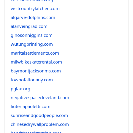
visitcountrykitchen.com
algarve-dolphins.com
alanveingrad.com
ginosonhiggins.com
wutungprinting.com
maritalsettlements.com
milwbikeskaterental.com
baymontjacksonms.com
townofaltonany.com
pglax.org
negativespacecleveland.com
liuteriapaoletti.com
sunriseandgoodpeople.com
chinesedrywallproblem.com