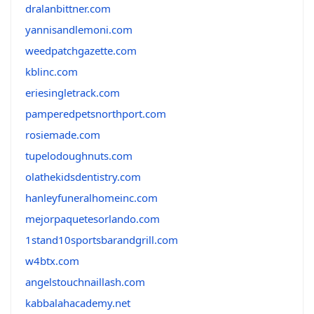
dralanbittner.com
yannisandlemoni.com
weedpatchgazette.com
kblinc.com
eriesingletrack.com
pamperedpetsnorthport.com
rosiemade.com
tupelodoughnuts.com
olathekidsdentistry.com
hanleyfuneralhomeinc.com
mejorpaquetesorlando.com
1stand10sportsbarandgrill.com
w4btx.com
angelstouchnaillash.com
kabbalahacademy.net