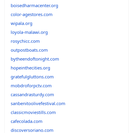
boisedharmacenter.org
color-agestores.com
wipala.org
loyola-malawi.org
rosychicc.com
outpostboats.com
bytheendoftonight.com
hopeinthecities.org
gratefulgluttons.com
mobdroforpctv.com
cassandrasturdy.com
sanbenitoolivefestival.com
classicmoviestills.com
cafecolada.com
discoversoriano.com