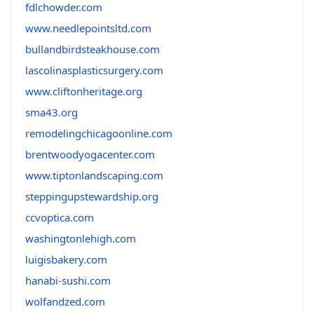
fdlchowder.com
www.needlepointsltd.com
bullandbirdsteakhouse.com
lascolinasplasticsurgery.com
www.cliftonheritage.org
sma43.org
remodelingchicagoonline.com
brentwoodyogacenter.com
www.tiptonlandscaping.com
steppingupstewardship.org
ccvoptica.com
washingtonlehigh.com
luigisbakery.com
hanabi-sushi.com
wolfandzed.com