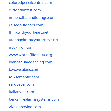
coloredpencilcentral.com
cliftonfilmfest.com
imperialbarandlounge.com
raisedoutdoors.com
thinkwithyourheart.net
utahbankruptcyattorneys.net
irocknroll.com
www.wordoflife2000.org
idahosquaredancing.com
tawawcabins.com
folksemantic.com
sardosbar.com
italianvolt.com
berkshirealarmssystems.com
vizslabrewing.com