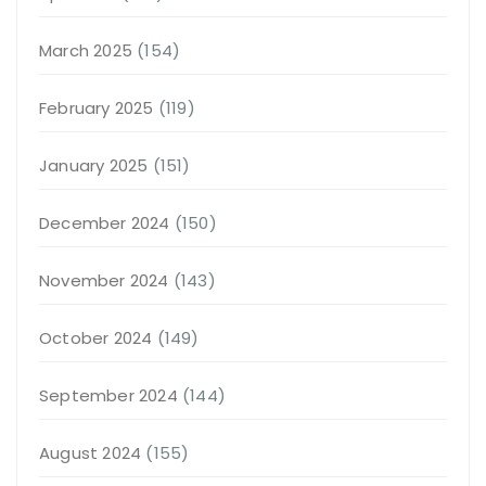
March 2025
(154)
February 2025
(119)
January 2025
(151)
December 2024
(150)
November 2024
(143)
October 2024
(149)
September 2024
(144)
August 2024
(155)