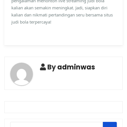
pengalaman menonton live streaming judi bola
kalian akan semakin meningkat. Jadi, siapkan diri
kalian dan nikmati pertandingan seru bersama situs
judi bola terpercaya!
By
adminwas