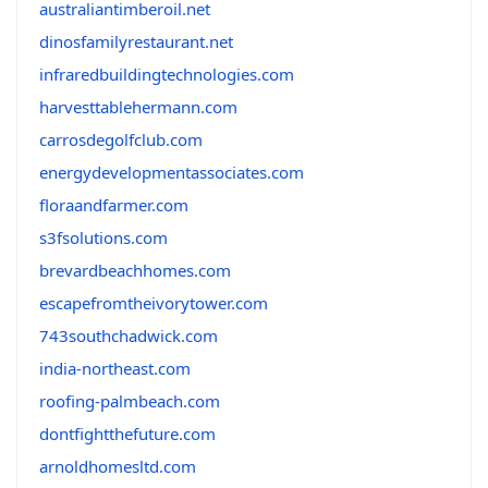
australiantimberoil.net
dinosfamilyrestaurant.net
infraredbuildingtechnologies.com
harvesttablehermann.com
carrosdegolfclub.com
energydevelopmentassociates.com
floraandfarmer.com
s3fsolutions.com
brevardbeachhomes.com
escapefromtheivorytower.com
743southchadwick.com
india-northeast.com
roofing-palmbeach.com
dontfightthefuture.com
arnoldhomesltd.com