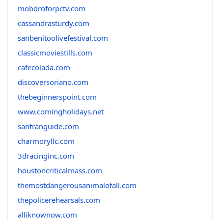
mobdroforpctv.com
cassandrasturdy.com
sanbenitoolivefestival.com
classicmoviestills.com
cafecolada.com
discoversoriano.com
thebeginnerspoint.com
www.comingholidays.net
sanfranguide.com
charmoryllc.com
3dracinginc.com
houstoncriticalmass.com
themostdangerousanimalofall.com
thepolicerehearsals.com
alliknownow.com