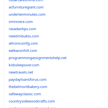
acfurnituregiant.com
undertenminutes.com
omnivere.com
rasadantips.com
newtimbuktu.com
altronicsmfg.com
eatbaconhill.com
programmingassignmentshelp.net
kidssleepover.com
newtravels.net
paydayloansforus.com
thebelmontbakery.com
safewayclassic.com
countrysidewoodcrafts.com