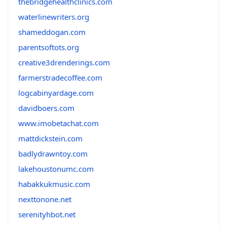
thebridgehealthclinics.com
waterlinewriters.org
shameddogan.com
parentsoftots.org
creative3drenderings.com
farmerstradecoffee.com
logcabinyardage.com
davidboers.com
www.imobetachat.com
mattdickstein.com
badlydrawntoy.com
lakehoustonumc.com
habakkukmusic.com
nexttonone.net
serenityhbot.net