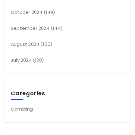
October 2024
(149)
September 2024
(144)
August 2024
(155)
July 2024
(120)
Categories
Gambling