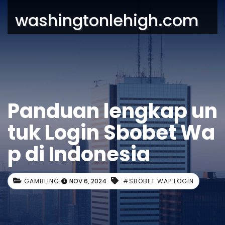
washingtonlehigh.com
Panduan lengkap un
tuk Login Sbobet Wa
p di Indonesia
GAMBLING
NOV 6, 2024
#SBOBET WAP LOGIN