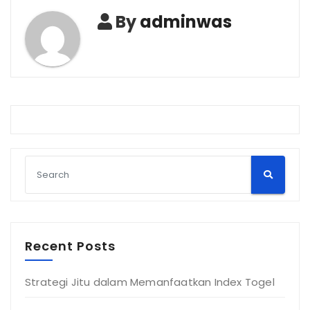
By
adminwas
Recent Posts
Strategi Jitu dalam Memanfaatkan Index Togel