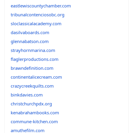
eastlewiscountychamber.com
tribunalcontenciosobc.org
sloclassicalacademy.com
dasilvaboards.com
glennabatson.com
strayhornmarina.com
flaglerproductions.com
brawndefinition.com
continentalicecream.com
crazycreekquilts.com
binkdavies.com
christchurchpdx.org
kenabrahambooks.com
commune-kitchen.com
amuthefilm.com