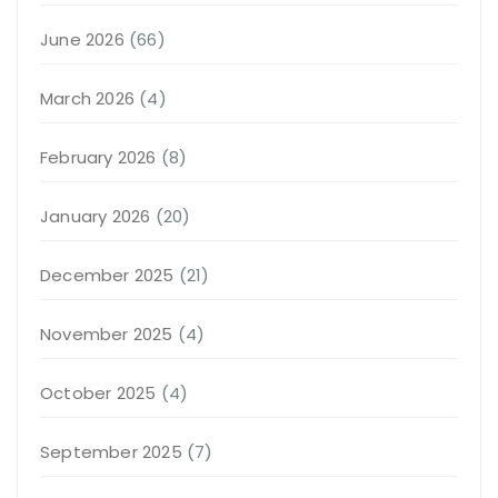
June 2026
(66)
March 2026
(4)
February 2026
(8)
January 2026
(20)
December 2025
(21)
November 2025
(4)
October 2025
(4)
September 2025
(7)