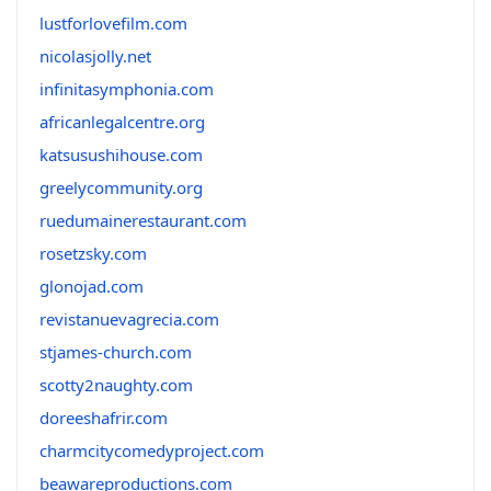
lustforlovefilm.com
nicolasjolly.net
infinitasymphonia.com
africanlegalcentre.org
katsusushihouse.com
greelycommunity.org
ruedumainerestaurant.com
rosetzsky.com
glonojad.com
revistanuevagrecia.com
stjames-church.com
scotty2naughty.com
doreeshafrir.com
charmcitycomedyproject.com
beawareproductions.com