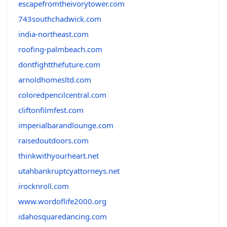
escapefromtheivorytower.com
743southchadwick.com
india-northeast.com
roofing-palmbeach.com
dontfightthefuture.com
arnoldhomesltd.com
coloredpencilcentral.com
cliftonfilmfest.com
imperialbarandlounge.com
raisedoutdoors.com
thinkwithyourheart.net
utahbankruptcyattorneys.net
irocknroll.com
www.wordoflife2000.org
idahosquaredancing.com