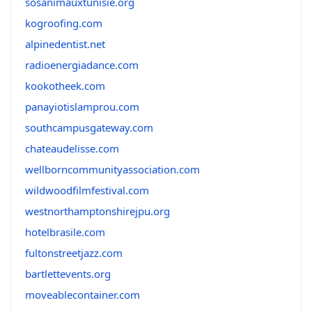
sosanimauxtunisie.org
kogroofing.com
alpinedentist.net
radioenergiadance.com
kookotheek.com
panayiotislamprou.com
southcampusgateway.com
chateaudelisse.com
wellborncommunityassociation.com
wildwoodfilmfestival.com
westnorthamptonshirejpu.org
hotelbrasile.com
fultonstreetjazz.com
bartlettevents.org
moveablecontainer.com