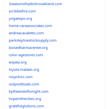
3seasonsthaibistrooakland.com
scribblefire.com
yogaexpo.org
home-careassociates.com
andreacavaletto.com
parksleylivestocksupply.com
boisedharmacenter.org
color-agestores.com
wipala.org
loyola-malawi.org
rosychicc.com
outpostboats.com
bytheendoftonight.com
hopeinthecities.org
gratefulgluttons.com