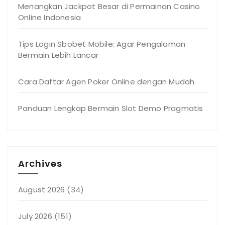
Menangkan Jackpot Besar di Permainan Casino
Online Indonesia
Tips Login Sbobet Mobile: Agar Pengalaman
Bermain Lebih Lancar
Cara Daftar Agen Poker Online dengan Mudah
Panduan Lengkap Bermain Slot Demo Pragmatis
Archives
August 2026
(34)
July 2026
(151)