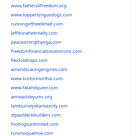
www.fathers4freedom.org
www.topperlyngundogs.com
runningoftheelkhalf.com
jeffdunaheerealty.com
peacestrengthyoga.com
freedomfinancialsolutionsinc.com
flexfoldtraps.com
amendsracingengines.com
www.kortormorthai.com
www.fatandqueer.com
anneashleyumc.org
landsurveyskansascity.com
stpauldeckbuilders.com
footingsunlimited.com
runsnoqualmie.com