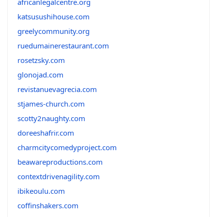
africanlegalcentre.org
katsusushihouse.com
greelycommunity.org
ruedumainerestaurant.com
rosetzsky.com
glonojad.com
revistanuevagrecia.com
stjames-church.com
scotty2naughty.com
doreeshafrir.com
charmcitycomedyproject.com
beawareproductions.com
contextdrivenagility.com
ibikeoulu.com
coffinshakers.com