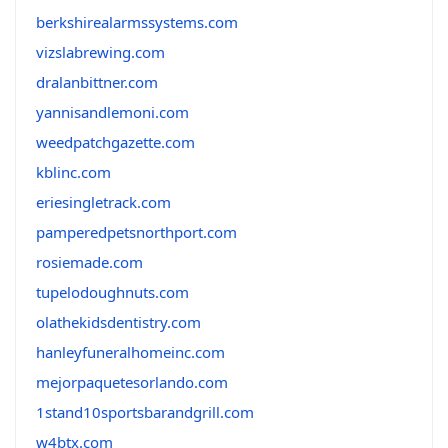
berkshirealarmssystems.com
vizslabrewing.com
dralanbittner.com
yannisandlemoni.com
weedpatchgazette.com
kblinc.com
eriesingletrack.com
pamperedpetsnorthport.com
rosiemade.com
tupelodoughnuts.com
olathekidsdentistry.com
hanleyfuneralhomeinc.com
mejorpaquetesorlando.com
1stand10sportsbarandgrill.com
w4btx.com