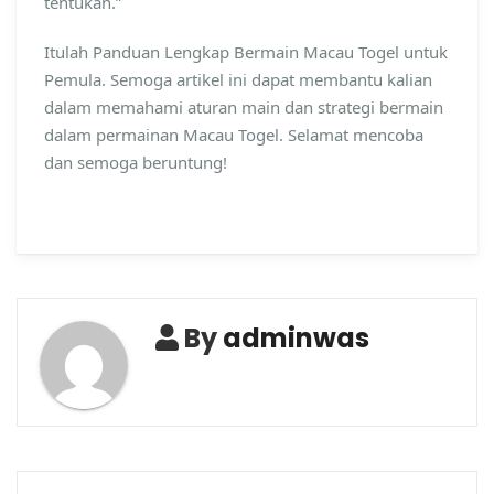
tentukan.”
Itulah Panduan Lengkap Bermain Macau Togel untuk
Pemula. Semoga artikel ini dapat membantu kalian
dalam memahami aturan main dan strategi bermain
dalam permainan Macau Togel. Selamat mencoba
dan semoga beruntung!
By
adminwas