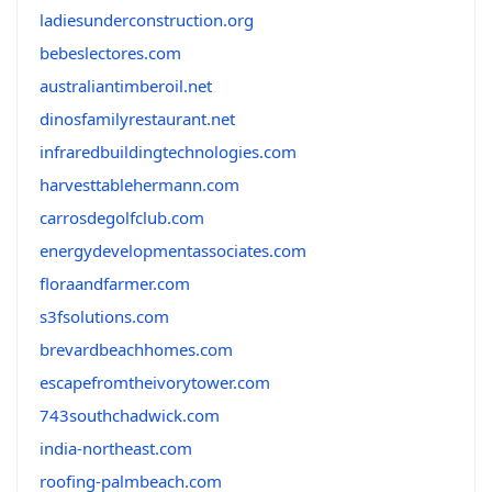
ladiesunderconstruction.org
bebeslectores.com
australiantimberoil.net
dinosfamilyrestaurant.net
infraredbuildingtechnologies.com
harvesttablehermann.com
carrosdegolfclub.com
energydevelopmentassociates.com
floraandfarmer.com
s3fsolutions.com
brevardbeachhomes.com
escapefromtheivorytower.com
743southchadwick.com
india-northeast.com
roofing-palmbeach.com