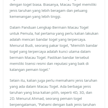
dengan togel biasa. Biasanya, Macau Togel memiliki
jenis taruhan yang lebih beragam dan peluang
kemenangan yang lebih tinggi.
Dalam Panduan Lengkap Bermain Macau Togel
untuk Pemula, hal pertama yang perlu kalian lakukan
adalah mencari bandar togel yang terpercaya.
Menurut Budi, seorang pakar togel, “Memilih bandar
togel yang terpercaya adalah kunci utama dalam
bermain Macau Togel. Pastikan bandar tersebut
memiliki lisensi resmi dan reputasi yang baik di
kalangan pemain togel.”
Selain itu, kalian juga perlu memahami jenis taruhan
yang ada dalam Macau Togel. Ada berbagai jenis
taruhan yang bisa kalian pilih, seperti 4D, 3D, dan
2D. Menurut Ahmad, seorang pemain togel
berpengalaman, “Pahami dengan baik jenis taruhan