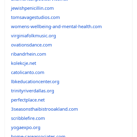
jewishpenicillin.com
tomsavagestudios.com
womens-wellbeing-and-mental-health.com
virginiafolkmusic.org
ovationsdance.com
ribandrhein.com
kolekcje.net
catolicanto.com
lbkeducationcenter.org
trinityriverdallas.org
perfectplace.net
3seasonsthaibistrooakland.com
scribblefire.com
yogaexpo.org
home-careassociates.com