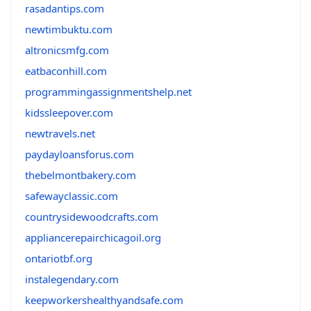
rasadantips.com
newtimbuktu.com
altronicsmfg.com
eatbaconhill.com
programmingassignmentshelp.net
kidssleepover.com
newtravels.net
paydayloansforus.com
thebelmontbakery.com
safewayclassic.com
countrysidewoodcrafts.com
appliancerepairchicagoil.org
ontariotbf.org
instalegendary.com
keepworkershealthyandsafe.com