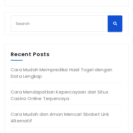
Recent Posts
Cara Mudah Memprediksi Hasil Togel dengan
Data Lengkap
Cara Mendapatkan Kepercayaan dari Situs
Casino Online Terpercaya
Cara Mudah dan Aman Mencari Sbobet Link
Alternatif