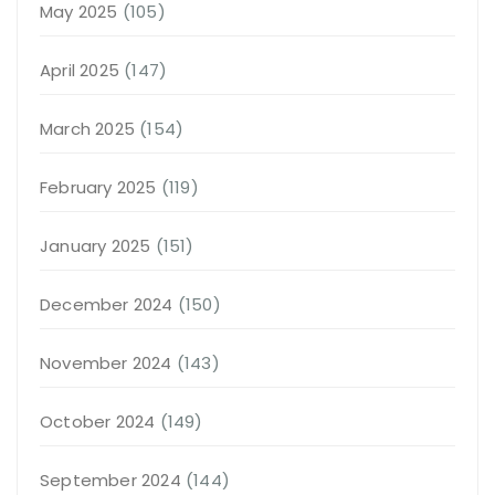
May 2025
(105)
April 2025
(147)
March 2025
(154)
February 2025
(119)
January 2025
(151)
December 2024
(150)
November 2024
(143)
October 2024
(149)
September 2024
(144)