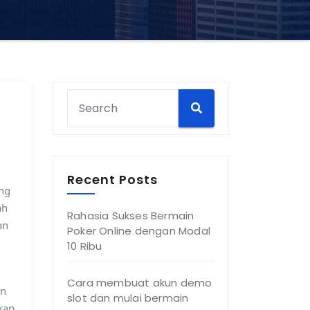
Recent Posts
ang
ah
Rahasia Sukses Bermain
an
Poker Online dengan Modal
10 Ribu
Cara membuat akun demo
in
slot dan mulai bermain
kap