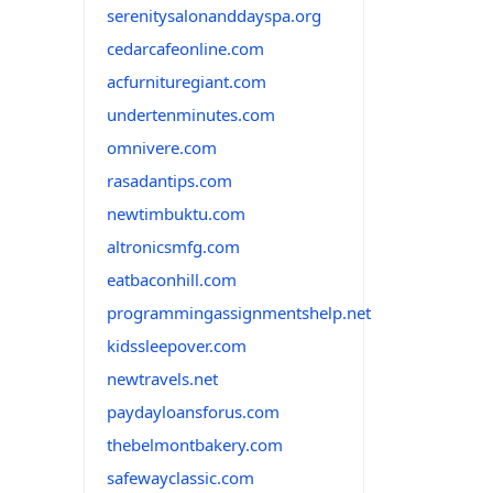
serenitysalonanddayspa.org
cedarcafeonline.com
acfurnituregiant.com
undertenminutes.com
omnivere.com
rasadantips.com
newtimbuktu.com
altronicsmfg.com
eatbaconhill.com
programmingassignmentshelp.net
kidssleepover.com
newtravels.net
paydayloansforus.com
thebelmontbakery.com
safewayclassic.com