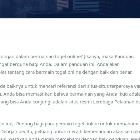
ungan dalam permainan togel online? Jika iya, maka Panduan
ngat berguna bagi Anda. Dalam panduan ini, Anda akan
as tentang cara bermain togel online dengan baik dan benar.
a baiknya untuk mencari referensi dari situs-situs terpercaya y
a, Anda bisa memastikan bahwa permainan yang Anda ikuti adal
 yang bisa Anda kunjungi adalah situs resmi Lembaga Pelatihan d
online, “Penting bagi para pemain togel online untuk memahami
n. Dengan begitu, peluang untuk meraih kemenangan akan semak
rmain, pastikan Anda sudah memahami dengan baik panduan leng