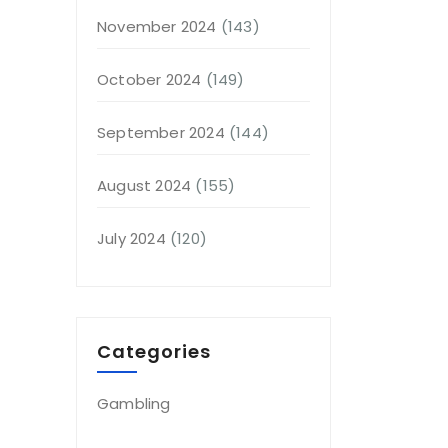
November 2024
(143)
October 2024
(149)
September 2024
(144)
August 2024
(155)
July 2024
(120)
Categories
Gambling