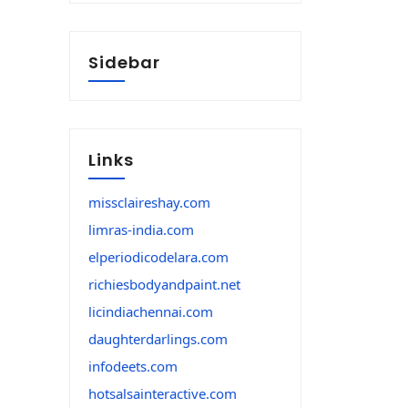
Sidebar
Links
missclaireshay.com
limras-india.com
elperiodicodelara.com
richiesbodyandpaint.net
licindiachennai.com
daughterdarlings.com
infodeets.com
hotsalsainteractive.com