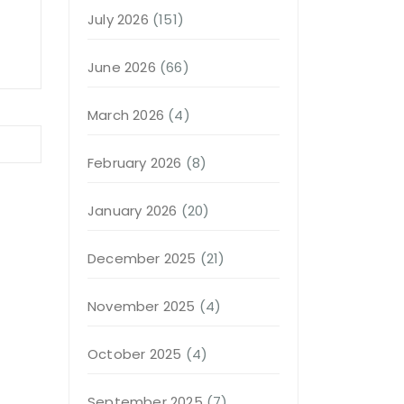
July 2026
(151)
June 2026
(66)
March 2026
(4)
February 2026
(8)
January 2026
(20)
December 2025
(21)
November 2025
(4)
October 2025
(4)
September 2025
(7)