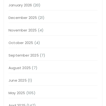
January 2026
(20)
December 2025
(21)
November 2025
(4)
October 2025
(4)
September 2025
(7)
August 2025
(7)
June 2025
(1)
May 2025
(105)
April 2025
(147)