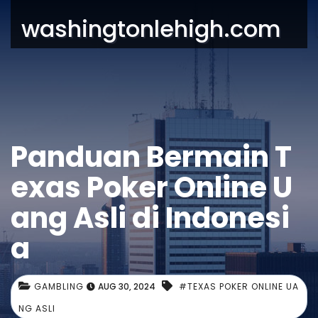
washingtonlehigh.com
Panduan Bermain T
exas Poker Online U
ang Asli di Indonesi
a
GAMBLING
AUG 30, 2024
#TEXAS POKER ONLINE UA
NG ASLI