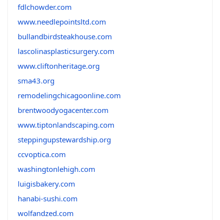
fdlchowder.com
www.needlepointsltd.com
bullandbirdsteakhouse.com
lascolinasplasticsurgery.com
www.cliftonheritage.org
sma43.org
remodelingchicagoonline.com
brentwoodyogacenter.com
www.tiptonlandscaping.com
steppingupstewardship.org
ccvoptica.com
washingtonlehigh.com
luigisbakery.com
hanabi-sushi.com
wolfandzed.com