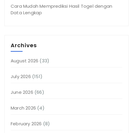
Cara Mudah Memprediksi Hasil Togel dengan
Data Lengkap
Archives
August 2026
(33)
July 2026
(151)
June 2026
(66)
March 2026
(4)
February 2026
(8)