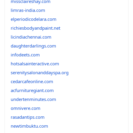
missclaireshay.com
limras-india.com
elperiodicodelara.com
richiesbodyandpaint.net
licindiachennai.com
daughterdarlings.com
infodeets.com
hotsalsainteractive.com
serenitysalonanddayspa.org
cedarcafeonline.com
acfurnituregiant.com
undertenminutes.com
omnivere.com
rasadantips.com
newtimbuktu.com