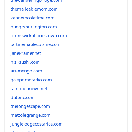
thewanderingbridge.com
themalleablemom.com
kennethcoletime.com
hungryburlington.com
brunswickatlongstown.com
tartinemaplecuisine.com
janekramer.net
nizi-sushi.com
art-mengo.com
gaiaprimeradio.com
tammiebrown.net
dutonc.com
thelongescape.com
mattolegrange.com
junglelodgecostarica.com