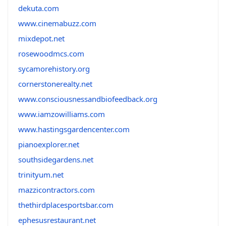
dekuta.com
www.cinemabuzz.com
mixdepot.net
rosewoodmcs.com
sycamorehistory.org
cornerstonerealty.net
www.consciousnessandbiofeedback.org
www.iamzowilliams.com
www.hastingsgardencenter.com
pianoexplorer.net
southsidegardens.net
trinityum.net
mazzicontractors.com
thethirdplacesportsbar.com
ephesusrestaurant.net